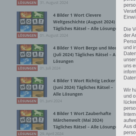
31. August 2024
Du 
LÖSUNGEN
perso
Verar
4 Bilder 1 Wort Clevere
Einwi
Weltgeschichte (August 2024)
Tägliches Rätsel – Alle Lösungen
Die V
01. August 2024
der A
LÖSUNGEN
Perso
und i
4 Bilder 1 Wort Berge und Meer
Daten
(Juli 2024) Tägliches Rätsel – Alle
unser
Lösungen
uns e
01. Juli 2024
LÖSUNGEN
infor
Daten
4 Bilder 1 Wort Richtig Lecker
(Juni 2024) Tägliches Rätsel –
Wir h
Alle Lösungen
und o
01. Juni 2024
LÖSUNGEN
lücke
perso
4 Bilder 1 Wort Zauberhafte
Inter
Märchenwelt (Mai 2024)
aufwe
Aus d
Tägliches Rätsel – Alle Lösungen
perso
29. April 2024
LÖSUNGEN