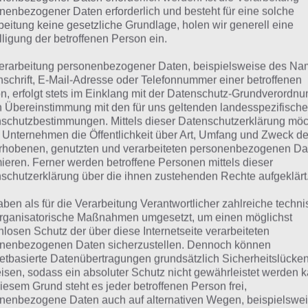
suchst eine andere Lösung?
nenbezogener Daten erforderlich und besteht für eine solche
beitung keine gesetzliche Grundlage, holen wir generell eine
lligung der betroffenen Person ein.
Tägliches BONUS Rätsel:
Zur Lösung vom 30.12.2023
erarbeitung personenbezogener Daten, beispielsweise des Na
Rätsel aus dem Jahr 2022:
Schau mal, was vor einem Jahr, 
nschrift, E-Mail-Adresse oder Telefonnummer einer betroffenen
Lösung gesucht war
n, erfolgt stets im Einklang mit der Datenschutz-Grundverordnu
n Übereinstimmung mit den für uns geltenden landesspezifisch
Zur Übersicht
:
4 Bilder 1 Wort Lösungen zu So gemütlich i
schutzbestimmungen. Mittels dieser Datenschutzerklärung mö
 Unternehmen die Öffentlichkeit über Art, Umfang und Zweck de
rhobenen, genutzten und verarbeiteten personenbezogenen Da
mieren. Ferner werden betroffene Personen mittels dieser
schutzerklärung über die ihnen zustehenden Rechte aufgeklärt
aben als für die Verarbeitung Verantwortlicher zahlreiche techn
rganisatorische Maßnahmen umgesetzt, um einen möglichst
nlosen Schutz der über diese Internetseite verarbeiteten
nenbezogenen Daten sicherzustellen. Dennoch können
netbasierte Datenübertragungen grundsätzlich Sicherheitslücke
isen, sodass ein absoluter Schutz nicht gewährleistet werden k
iesem Grund steht es jeder betroffenen Person frei,
nenbezogene Daten auch auf alternativen Wegen, beispielswe