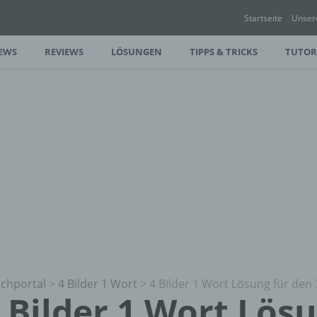
Startseite
Unser
EWS
REVIEWS
LÖSUNGEN
TIPPS & TRICKS
TUTOR
chportal
>
4 Bilder 1 Wort
>
4 Bilder 1 Wort Lösung für den 
 Bilder 1 Wort Lös