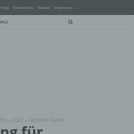
e App
Datenschutz
Kontakt
Impressum
IALS
30.12.2023 – Tägliches Rätsel
ung für