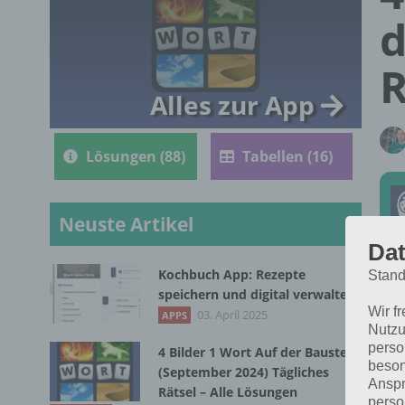
d
R
Alles zur App
Lösungen (88)
Tabellen (16)
Neuste Artikel
Dat
Kochbuch App: Rezepte
Stand
Die
speichern und digital verwalten
Wir f
202
03. April 2025
APPS
Nutzu
perso
4 Bilder 1 Wort Auf der Baustelle
beson
(September 2024) Tägliches
Anspr
Rätsel – Alle Lösungen
perso