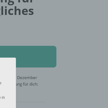
liches
mütlich im Dezember
e
r die Lösung für dich:
 in