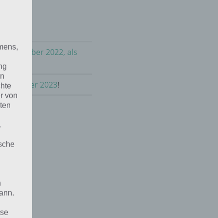
mens,
im Dezember 2022, als
ng
en
m Dezember 2023
!
chte
r von
ten
.
ische
n
ann.
ise