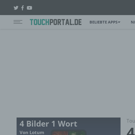
BELIEBTE APPS
N
Tou
4 Bilder 1 Wort
4
Von Lotum