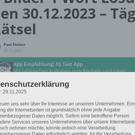
en 30.12.2023 – Täg
ätsel
Paul Stelzer
02.12.2023
App Empfehlung: IQ Test App
Mit zahlreichen Aufgaben zum Knobeln und Üben
JETZT KOSTENLOS HERUNTERLADEN
enschutzerklärung
: 29.11.2025
 Lösung für das tägliche Rätsel vom 30.12.2023 zu So ge
reuen uns sehr über Ihr Interesse an unserem Unternehmen. Ein
3 in 4 Bilder 1 Wort. Wenn du dort aktuell feststeckst, hie
ng der Internetseiten ist grundsätzlich ohne jede Angabe
nenbezogener Daten möglich. Sofern eine betroffene Person
ZEICHNEN
dere Services unseres Unternehmens über unsere Internetseite
uch nehmen möchte, könnte jedoch eine Verarbeitung
nenbezogener Daten erforderlich werden. Ist die Verarbeitung