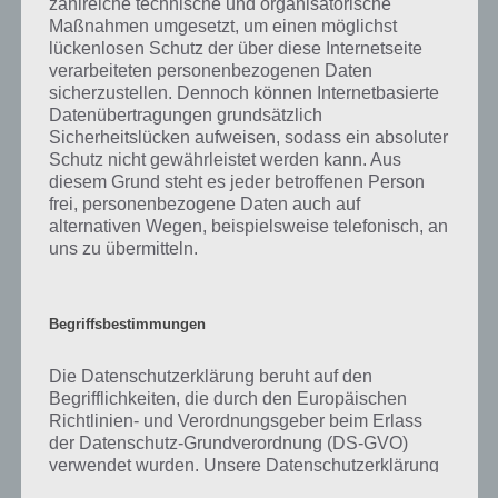
zahlreiche technische und organisatorische
was gibt es dazu zu wissen? Passt das Wort auch zu So gemütlich? Zu
Maßnahmen umgesetzt, um einen möglichst
bestimmten Lösungen präsentieren wir daher auch immer eine
lückenlosen Schutz der über diese Internetseite
kurze Begriffserklärung!
verarbeiteten personenbezogenen Daten
sicherzustellen. Dennoch können Internetbasierte
Zu Schlitten haben wir zunächst keine weiteren Informationen parat!
Datenübertragungen grundsätzlich
Sicherheitslücken aufweisen, sodass ein absoluter
Schutz nicht gewährleistet werden kann. Aus
diesem Grund steht es jeder betroffenen Person
frei, personenbezogene Daten auch auf
Auf WhatsApp teilen
Teilen auf Facebook
alternativen Wegen, beispielsweise telefonisch, an
uns zu übermitteln.
Tweet auf Twitter
Begriffsbestimmungen
Mehr Artikel hier auf Touchportal
Die Datenschutzerklärung beruht auf den
Begrifflichkeiten, die durch den Europäischen
Richtlinien- und Verordnungsgeber beim Erlass
der Datenschutz-Grundverordnung (DS-GVO)
verwendet wurden. Unsere Datenschutzerklärung
soll sowohl für die Öffentlichkeit als auch für