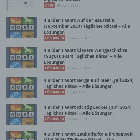
Vorgang oder jede solche Vorgangsreihe im
APPS
03. April 2025
Zusammenhang mit personenbezogenen
Daten wie das Erheben, das Erfassen, die
Organisation, das Ordnen, die Speicherung,
4 Bilder 1 Wort Auf der Baustelle
die Anpassung oder Veränderung, das
(September 2024) Tägliches Rätsel – Alle
Lösungen
Auslesen, das Abfragen, die Verwendung,
die Offenlegung durch Übermittlung,
LÖSUNGEN
31. August 2024
Verbreitung oder eine andere Form der
4 Bilder 1 Wort Clevere Weltgeschichte
Bereitstellung, den Abgleich oder die
(August 2024) Tägliches Rätsel – Alle
Verknüpfung, die Einschränkung, das
Lösungen
Löschen oder die Vernichtung.
LÖSUNGEN
01. August 2024
4 Bilder 1 Wort Berge und Meer (Juli 2024)
d) Einschränkung der Verarbeitung
Tägliches Rätsel – Alle Lösungen
LÖSUNGEN
01. Juli 2024
Einschränkung der Verarbeitung ist die
Markierung gespeicherter
4 Bilder 1 Wort Richtig Lecker (Juni 2024)
personenbezogener Daten mit dem Ziel, ihre
Tägliches Rätsel – Alle Lösungen
künftige Verarbeitung einzuschränken.
LÖSUNGEN
01. Juni 2024
4 Bilder 1 Wort Zauberhafte Märchenwelt
e) Profiling
(Mai 2024) Tägliches Rätsel – Alle