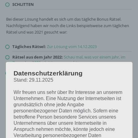
SCHLITTEN
Bei dieser Lösung handelt es sich um das tägliche Bonus Rätsel.
Nachfolgend haben wir noch die Links beispielsweise zum täglichen
Rätsel und was 2021 gesucht war:
Tägliches Rätsel:
Zur Lösung vom 14.12.2023
Rätsel aus dem Jahr 2022:
Schau mal, was vor einem Jahr, im
Dezember 2022, als Lösung gesucht war
Datenschutzerklärung
Zur Übersicht
:
4 Bilder 1 Wort Lösungen zu So gemütlich im
Dezember 2023
!
Stand: 29.11.2025
Wir freuen uns sehr über Ihr Interesse an unserem
Unternehmen. Eine Nutzung der Internetseiten ist
grundsätzlich ohne jede Angabe
personenbezogener Daten möglich. Sofern eine
betroffene Person besondere Services unseres
Unternehmens über unsere Internetseite in
Anspruch nehmen möchte, könnte jedoch eine
Verarbeitung personenbezogener Daten