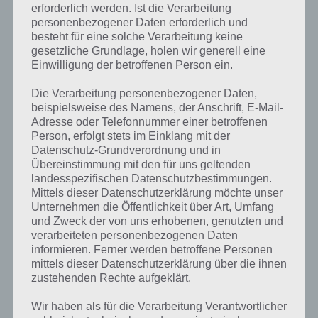
erforderlich werden. Ist die Verarbeitung
personenbezogener Daten erforderlich und
besteht für eine solche Verarbeitung keine
gesetzliche Grundlage, holen wir generell eine
Einwilligung der betroffenen Person ein.
Die Verarbeitung personenbezogener Daten,
beispielsweise des Namens, der Anschrift, E-Mail-
Adresse oder Telefonnummer einer betroffenen
Person, erfolgt stets im Einklang mit der
Datenschutz-Grundverordnung und in
Übereinstimmung mit den für uns geltenden
landesspezifischen Datenschutzbestimmungen.
Mittels dieser Datenschutzerklärung möchte unser
Unternehmen die Öffentlichkeit über Art, Umfang
und Zweck der von uns erhobenen, genutzten und
verarbeiteten personenbezogenen Daten
Kurze Begriffserklärung zur Lösung
informieren. Ferner werden betroffene Personen
Schlitten
mittels dieser Datenschutzerklärung über die ihnen
zustehenden Rechte aufgeklärt.
Schlitten ist die Lösung für das tägliche Bonus Rätsel am 14.12.2023
Wir haben als für die Verarbeitung Verantwortlicher
in 4 Bilder 1 Wort, doch welche Bedeutung hat dieses eigentlich und