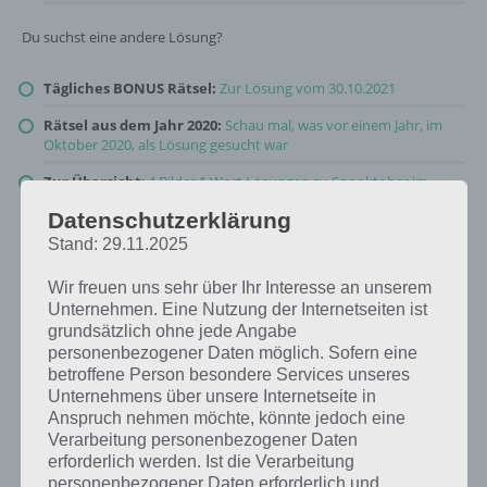
Du suchst eine andere Lösung?
Tägliches BONUS Rätsel:
Zur Lösung vom 30.10.2021
Rätsel aus dem Jahr 2020:
Schau mal, was vor einem Jahr, im
Oktober 2020, als Lösung gesucht war
Zur Übersicht
:
4 Bilder 1 Wort Lösungen zu Spooktober im
Oktober 2021
!
Datenschutzerklärung
Stand: 29.11.2025
Wir freuen uns sehr über Ihr Interesse an unserem
Unternehmen. Eine Nutzung der Internetseiten ist
grundsätzlich ohne jede Angabe
personenbezogener Daten möglich. Sofern eine
betroffene Person besondere Services unseres
Unternehmens über unsere Internetseite in
Anspruch nehmen möchte, könnte jedoch eine
Verarbeitung personenbezogener Daten
erforderlich werden. Ist die Verarbeitung
personenbezogener Daten erforderlich und