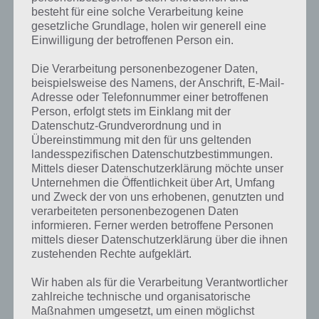
besteht für eine solche Verarbeitung keine
gesetzliche Grundlage, holen wir generell eine
Einwilligung der betroffenen Person ein.
Die Verarbeitung personenbezogener Daten,
beispielsweise des Namens, der Anschrift, E-Mail-
Adresse oder Telefonnummer einer betroffenen
Person, erfolgt stets im Einklang mit der
Datenschutz-Grundverordnung und in
Übereinstimmung mit den für uns geltenden
landesspezifischen Datenschutzbestimmungen.
Mittels dieser Datenschutzerklärung möchte unser
Unternehmen die Öffentlichkeit über Art, Umfang
Kurze Begriffserklärung zur Lösung Rabe
und Zweck der von uns erhobenen, genutzten und
verarbeiteten personenbezogenen Daten
Rabe ist die Lösung für das tägliche Rätsel am 30.10.2021 in 4 Bilder 1
informieren. Ferner werden betroffene Personen
Wort, doch welche Bedeutung hat dieses eigentlich und was gibt es
mittels dieser Datenschutzerklärung über die ihnen
dazu zu wissen? Passt das Wort auch zu Spooktober? Zu
zustehenden Rechte aufgeklärt.
bestimmten Lösungen präsentieren wir daher auch immer eine
Wir haben als für die Verarbeitung Verantwortlicher
kurze Begriffserklärung!
zahlreiche technische und organisatorische
Maßnahmen umgesetzt, um einen möglichst