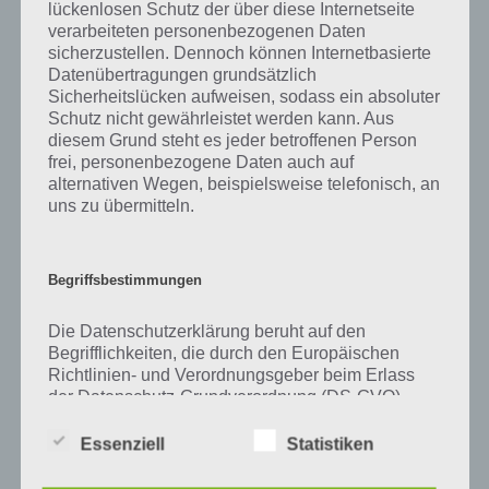
Zu Rabe haben wir zunächst keine weiteren Informationen parat!
lückenlosen Schutz der über diese Internetseite
verarbeiteten personenbezogenen Daten
sicherzustellen. Dennoch können Internetbasierte
Datenübertragungen grundsätzlich
Sicherheitslücken aufweisen, sodass ein absoluter
Auf WhatsApp teilen
Teilen auf Facebook
Schutz nicht gewährleistet werden kann. Aus
diesem Grund steht es jeder betroffenen Person
Tweet auf Twitter
frei, personenbezogene Daten auch auf
alternativen Wegen, beispielsweise telefonisch, an
uns zu übermitteln.
Mehr Artikel hier auf Touchportal
Begriffsbestimmungen
Die Datenschutzerklärung beruht auf den
Begrifflichkeiten, die durch den Europäischen
Richtlinien- und Verordnungsgeber beim Erlass
der Datenschutz-Grundverordnung (DS-GVO)
verwendet wurden. Unsere Datenschutzerklärung
soll sowohl für die Öffentlichkeit als auch für
Essenziell
Statistiken
unsere Kunden und Geschäftspartner einfach
lesbar und verständlich sein. Um dies zu