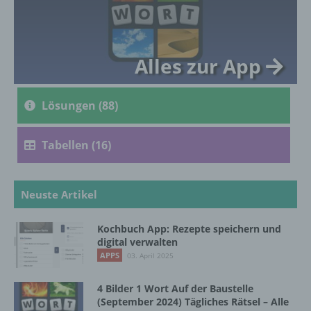
genetischen, psychischen, wirtschaftlichen,
kulturellen oder sozialen Identität dieser
natürlichen Person sind, identifiziert werden
kann.
Alles zur App
b) betroffene Person
Lösungen (88)
Betroffene Person ist jede identifizierte oder
identifizierbare natürliche Person, deren
Tabellen (16)
personenbezogene Daten von dem für die
Verarbeitung Verantwortlichen verarbeitet
werden.
Neuste Artikel
Kochbuch App: Rezepte speichern und
c) Verarbeitung
digital verwalten
APPS
03. April 2025
Verarbeitung ist jeder mit oder ohne Hilfe
automatisierter Verfahren ausgeführte
4 Bilder 1 Wort Auf der Baustelle
Vorgang oder jede solche Vorgangsreihe im
(September 2024) Tägliches Rätsel – Alle
Zusammenhang mit personenbezogenen