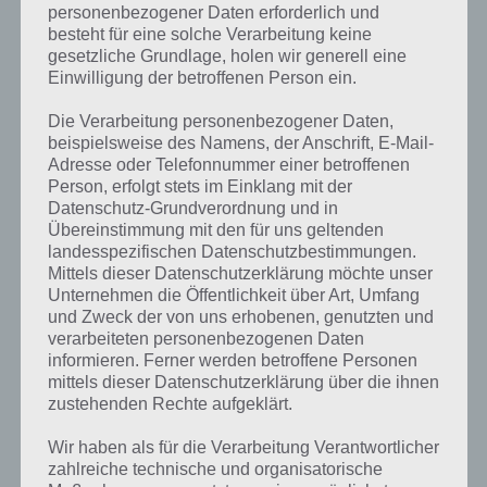
personenbezogener Daten erforderlich und
besteht für eine solche Verarbeitung keine
gesetzliche Grundlage, holen wir generell eine
Einwilligung der betroffenen Person ein.
Die Verarbeitung personenbezogener Daten,
Kurze Begriffserklärung zur Lösung
beispielsweise des Namens, der Anschrift, E-Mail-
Dünen
Adresse oder Telefonnummer einer betroffenen
Person, erfolgt stets im Einklang mit der
Datenschutz-Grundverordnung und in
Dünen ist die Lösung für das tägliche Rätsel am 3.5.2019 in 4 Bilder 1
Übereinstimmung mit den für uns geltenden
Wort, doch welche Bedeutung hat dieses eigentlich und was gibt es
landesspezifischen Datenschutzbestimmungen.
dazu zu wissen? Passt das Wort auch zu Dubai? Zu bestimmten
Mittels dieser Datenschutzerklärung möchte unser
Lösungen präsentieren wir daher auch immer eine kurze
Unternehmen die Öffentlichkeit über Art, Umfang
Begriffserklärung!
und Zweck der von uns erhobenen, genutzten und
verarbeiteten personenbezogenen Daten
Man hört oft von dem Wort “Düne” oder auch der Mehrzahl
informieren. Ferner werden betroffene Personen
“Dünen”. Die meisten verbinden dieses Wort mit der Wüste oder
mittels dieser Datenschutzerklärung über die ihnen
dem Wasser. Doch was genau ist überhaupt eine Düne?
zustehenden Rechte aufgeklärt.
Wir haben als für die Verarbeitung Verantwortlicher
Kurz gesagt ist eine Düne eine Ablagerung von Sand. Dieser Sand
zahlreiche technische und organisatorische
wurde vom Wind davor an diese Stelle geweht und anschließend hat