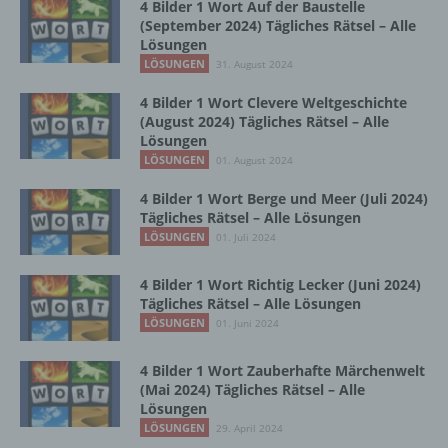
Zusammenhang mit personenbezogenen
4 Bilder 1 Wort Auf der Baustelle
Daten wie das Erheben, das Erfassen, die
(September 2024) Tägliches Rätsel – Alle
Organisation, das Ordnen, die Speicherung,
Lösungen
die Anpassung oder Veränderung, das
LÖSUNGEN
31. August 2024
Auslesen, das Abfragen, die Verwendung,
4 Bilder 1 Wort Clevere Weltgeschichte
die Offenlegung durch Übermittlung,
(August 2024) Tägliches Rätsel – Alle
Verbreitung oder eine andere Form der
Lösungen
Bereitstellung, den Abgleich oder die
LÖSUNGEN
01. August 2024
Verknüpfung, die Einschränkung, das
Löschen oder die Vernichtung.
4 Bilder 1 Wort Berge und Meer (Juli 2024)
Tägliches Rätsel – Alle Lösungen
LÖSUNGEN
01. Juli 2024
d) Einschränkung der Verarbeitung
4 Bilder 1 Wort Richtig Lecker (Juni 2024)
Einschränkung der Verarbeitung ist die
Tägliches Rätsel – Alle Lösungen
Markierung gespeicherter
LÖSUNGEN
01. Juni 2024
personenbezogener Daten mit dem Ziel, ihre
künftige Verarbeitung einzuschränken.
4 Bilder 1 Wort Zauberhafte Märchenwelt
(Mai 2024) Tägliches Rätsel – Alle
Lösungen
e) Profiling
LÖSUNGEN
29. April 2024