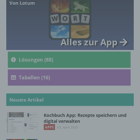
Von Lotum
genetischen, psychischen, wirtschaftlichen,
kulturellen oder sozialen Identität dieser
natürlichen Person sind, identifiziert werden
kann.
Alles zur App
b) betroffene Person
Lösungen (88)
Betroffene Person ist jede identifizierte oder
identifizierbare natürliche Person, deren
personenbezogene Daten von dem für die
Tabellen (16)
Verarbeitung Verantwortlichen verarbeitet
werden.
Neuste Artikel
c) Verarbeitung
Kochbuch App: Rezepte speichern und
digital verwalten
Verarbeitung ist jeder mit oder ohne Hilfe
APPS
03. April 2025
automatisierter Verfahren ausgeführte
Vorgang oder jede solche Vorgangsreihe im