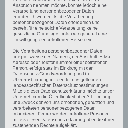
Anspruch nehmen möchte, könnte jedoch eine
Verarbeitung personenbezogener Daten
erforderlich werden. Ist die Verarbeitung
personenbezogener Daten erforderlich und
besteht für eine solche Verarbeitung keine
Kurze Begriffserklärung zur Lösung
gesetzliche Grundlage, holen wir generell eine
Einwilligung der betroffenen Person ein.
Trainer
Die Verarbeitung personenbezogener Daten,
Trainer ist die Lösung für das tägliche Rätsel am 2.5.2019 in 4 Bilder 1
beispielsweise des Namens, der Anschrift, E-Mail-
Wort, doch welche Bedeutung hat dieses eigentlich und was gibt es
Adresse oder Telefonnummer einer betroffenen
dazu zu wissen? Passt das Wort auch zu Dubai? Zu bestimmten
Person, erfolgt stets im Einklang mit der
Lösungen präsentieren wir daher auch immer eine kurze
Datenschutz-Grundverordnung und in
Begriffserklärung!
Übereinstimmung mit den für uns geltenden
landesspezifischen Datenschutzbestimmungen.
Mittels dieser Datenschutzerklärung möchte unser
Was ist ein Trainer?
Unternehmen die Öffentlichkeit über Art, Umfang
und Zweck der von uns erhobenen, genutzten und
verarbeiteten personenbezogenen Daten
Ein Trainer ist im Sport eine Person, die andere Personen oder eine
informieren. Ferner werden betroffene Personen
ganze Mannschaft taktisch, technisch oder konditionell anleitet. Ein
mittels dieser Datenschutzerklärung über die ihnen
anderer Begriff dafür sind Übungsleiter, Ausbilder oder Betreuer. Sie
zustehenden Rechte aufgeklärt.
bringen einem bei, wie man etwas auf eine bessere Art und Weise