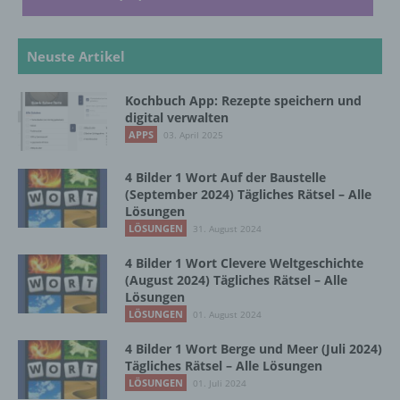
Verarbeitung ist jeder mit oder ohne Hilfe
automatisierter Verfahren ausgeführte
Vorgang oder jede solche Vorgangsreihe im
Neuste Artikel
Zusammenhang mit personenbezogenen
Daten wie das Erheben, das Erfassen, die
Organisation, das Ordnen, die Speicherung,
Kochbuch App: Rezepte speichern und
die Anpassung oder Veränderung, das
digital verwalten
Auslesen, das Abfragen, die Verwendung,
APPS
03. April 2025
die Offenlegung durch Übermittlung,
Verbreitung oder eine andere Form der
4 Bilder 1 Wort Auf der Baustelle
Bereitstellung, den Abgleich oder die
(September 2024) Tägliches Rätsel – Alle
Verknüpfung, die Einschränkung, das
Lösungen
Löschen oder die Vernichtung.
LÖSUNGEN
31. August 2024
4 Bilder 1 Wort Clevere Weltgeschichte
(August 2024) Tägliches Rätsel – Alle
d) Einschränkung der Verarbeitung
Lösungen
LÖSUNGEN
01. August 2024
Einschränkung der Verarbeitung ist die
Markierung gespeicherter
4 Bilder 1 Wort Berge und Meer (Juli 2024)
personenbezogener Daten mit dem Ziel, ihre
Tägliches Rätsel – Alle Lösungen
künftige Verarbeitung einzuschränken.
LÖSUNGEN
01. Juli 2024