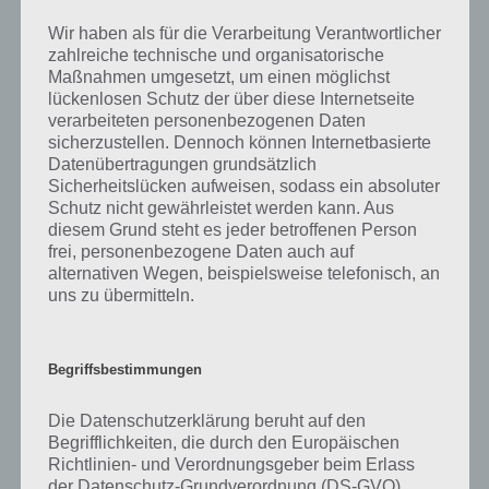
macht. Das heißt, dass sie viel mehr beraten, begleiten und ihnen
Wir haben als für die Verarbeitung Verantwortlicher
helfen anstatt nur ihr Wissen vortragen. Die Aufgaben eines Trainers
zahlreiche technische und organisatorische
besteht aus: Übungen entwickeln, Führen, Vortragen, Aufgaben
Maßnahmen umgesetzt, um einen möglichst
stellen, Bewerten, Umgang mit Technik und vieles mehr. Sie müssen
lückenlosen Schutz der über diese Internetseite
auch ein Fachwissen an Rhetorik, Psychologie, Moderation und
verarbeiteten personenbezogenen Daten
Kommunikation verfügen.
sicherzustellen. Dennoch können Internetbasierte
Datenübertragungen grundsätzlich
Sicherheitslücken aufweisen, sodass ein absoluter
Schutz nicht gewährleistet werden kann. Aus
Arten von Trainern
diesem Grund steht es jeder betroffenen Person
frei, personenbezogene Daten auch auf
Es gibt verschiedene Arten von Trainern. Oben wurde ein Teil aus der
alternativen Wegen, beispielsweise telefonisch, an
sportlichen Hinsicht gelistet. FachtrainerIn, LerntrainerIn,
uns zu übermitteln.
VerhaltenstrainerIn, PersönlichkeitstrainerIn sind nur ein kleines Teil
von der Trainer-Welt.
Begriffsbestimmungen
Was macht ein guten Trainer aus?
Die Datenschutzerklärung beruht auf den
Begrifflichkeiten, die durch den Europäischen
Sie müssen in der Lage sein das Wissen so zu vermitteln, dass es
Richtlinien- und Verordnungsgeber beim Erlass
jeder versteht und umsetzen kann. Der Platz eines Trainers ist
der Datenschutz-Grundverordnung (DS-GVO)