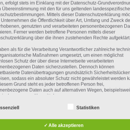
n, erfolgt stets im Einklang mit der Datenschutz-Grundverordnu
 dieser Lösung handelt es sich um das tägliche Bonus Rät
n Übereinstimmung mit den für uns geltenden landesspezifisch
schutzbestimmungen. Mittels dieser Datenschutzerklärung mö
 noch die Links beispielsweise zum täglichen Rätsel und w
 Unternehmen die Öffentlichkeit über Art, Umfang und Zweck de
rhobenen, genutzten und verarbeiteten personenbezogenen Da
mieren. Ferner werden betroffene Personen mittels dieser
ägliches Rätsel:
Zur Lösung vom 3.10.2019
schutzerklärung über die ihnen zustehenden Rechte aufgeklärt
Rätsel aus dem Jahr 2018:
Schau mal, was vor einem Jahr, a
aben als für die Verarbeitung Verantwortlicher zahlreiche techn
gesucht war
rganisatorische Maßnahmen umgesetzt, um einen möglichst
nlosen Schutz der über diese Internetseite verarbeiteten
Zur Übersicht
:
4 Bilder 1 Wort Lösungen zu Halloween im O
nenbezogenen Daten sicherzustellen. Dennoch können
netbasierte Datenübertragungen grundsätzlich Sicherheitslücke
isen, sodass ein absoluter Schutz nicht gewährleistet werden k
iesem Grund steht es jeder betroffenen Person frei,
nenbezogene Daten auch auf alternativen Wegen, beispielswe
onisch, an uns zu übermitteln.
ssenziell
Statistiken
iffsbestimmungen
✓ Alle akzeptieren