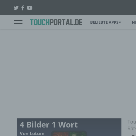
BELIEBTE APPS
N
Tou
4 Bilder 1 Wort
Rät
Von Lotum