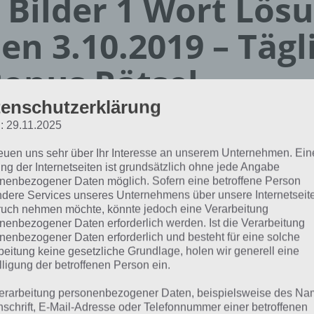
 Bilder 1 Wort Lös
en 3.10.2019 – Tägl
onus Rätsel
enschutzerklärung
Paul Stelzer
: 29.11.2025
01.10.2019
reuen uns sehr über Ihr Interesse an unserem Unternehmen. Ein
App Empfehlung: IQ Test App
ng der Internetseiten ist grundsätzlich ohne jede Angabe
Mit zahlreichen Aufgaben zum Knobeln und Üben
nenbezogener Daten möglich. Sofern eine betroffene Person
dere Services unseres Unternehmens über unsere Internetseite
JETZT KOSTENLOS HERUNTERLADEN
uch nehmen möchte, könnte jedoch eine Verarbeitung
nenbezogener Daten erforderlich werden. Ist die Verarbeitung
nenbezogener Daten erforderlich und besteht für eine solche
 Lösung für das tägliche
BONUS
Rätsel vom 3.10.2019 zu
beitung keine gesetzliche Grundlage, holen wir generell eine
9 in 4 Bilder 1 Wort. Wenn du dort aktuell feststeckst, hie
lligung der betroffenen Person ein.
erarbeitung personenbezogener Daten, beispielsweise des Na
LACHEN
nschrift, E-Mail-Adresse oder Telefonnummer einer betroffenen