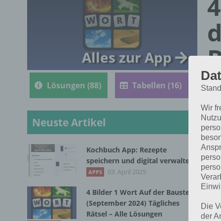
4
d
B
Alles zur App
Dat
Lösungen (88)
Tabellen (16)
Stand
Wir f
Nutzu
Neuste Artikel
perso
beson
Anspr
Kochbuch App: Rezepte
perso
speichern und digital verwalten
perso
Die
03. April 2025
APPS
Verar
201
Einwi
4 Bilder 1 Wort Auf der Baustelle
(September 2024) Tägliches
Die V
Rätsel – Alle Lösungen
der A