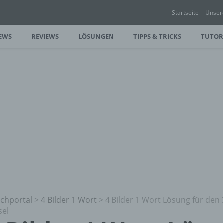
Startseite
Unser
EWS
REVIEWS
LÖSUNGEN
TIPPS & TRICKS
TUTOR
chportal
>
4 Bilder 1 Wort
>
4 Bilder 1 Wort Lösung für den 
sel