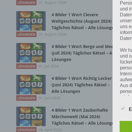
31. August 2024
LÖSUNGEN
Perso
Bei
und i
4 Bilder 1 Wort Clevere
Daten
wir
unser
Weltgeschichte (August 2024)
uns e
Tägliches Rätsel – Alle Lösungen
infor
T
01. August 2024
LÖSUNGEN
Daten
4 Bilder 1 Wort Berge und Meer
Wir h
(Juli 2024) Tägliches Rätsel – Alle
und o
Lösungen
lücke
01. Juli 2024
LÖSUNGEN
perso
Inter
4 Bilder 1 Wort Richtig Lecker
aufwe
(Juni 2024) Tägliches Rätsel –
Aus d
Alle Lösungen
perso
telef
01. Juni 2024
LÖSUNGEN
E
4 Bilder 1 Wort Zauberhafte
Märchenwelt (Mai 2024)
Begr
Tägliches Rätsel – Alle Lösungen
29. April 2024
LÖSUNGEN