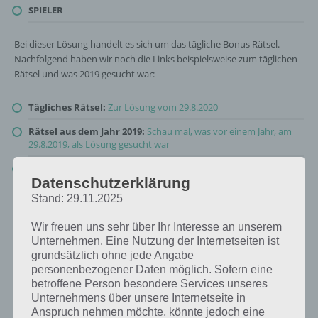
SPIELER
Bei dieser Lösung handelt es sich um das tägliche Bonus Rätsel.
Nachfolgend haben wir noch die Links beispielsweise zum täglichen
Rätsel und was 2019 gesucht war:
Tägliches Rätsel:
Zur Lösung vom 29.8.2020
Rätsel aus dem Jahr 2019:
Schau mal, was vor einem Jahr, am
29.8.2019, als Lösung gesucht war
Zur Übersicht
:
4 Bilder 1 Wort Lösungen zu Island im August
2020
!
Datenschutzerklärung
Stand: 29.11.2025
Wir freuen uns sehr über Ihr Interesse an unserem
Unternehmen. Eine Nutzung der Internetseiten ist
grundsätzlich ohne jede Angabe
personenbezogener Daten möglich. Sofern eine
betroffene Person besondere Services unseres
Unternehmens über unsere Internetseite in
Anspruch nehmen möchte, könnte jedoch eine