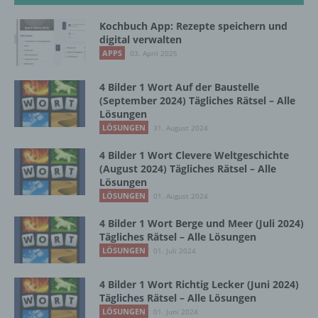
automatisierter Verfahren ausgeführte
Vorgang oder jede solche Vorgangsreihe im
Kochbuch App: Rezepte speichern und
Zusammenhang mit personenbezogenen
digital verwalten
Daten wie das Erheben, das Erfassen, die
APPS
03. April 2025
Organisation, das Ordnen, die Speicherung,
die Anpassung oder Veränderung, das
4 Bilder 1 Wort Auf der Baustelle
Auslesen, das Abfragen, die Verwendung,
(September 2024) Tägliches Rätsel – Alle
die Offenlegung durch Übermittlung,
Lösungen
Verbreitung oder eine andere Form der
LÖSUNGEN
31. August 2024
Bereitstellung, den Abgleich oder die
Verknüpfung, die Einschränkung, das
4 Bilder 1 Wort Clevere Weltgeschichte
Löschen oder die Vernichtung.
(August 2024) Tägliches Rätsel – Alle
Lösungen
LÖSUNGEN
01. August 2024
d) Einschränkung der Verarbeitung
4 Bilder 1 Wort Berge und Meer (Juli 2024)
Tägliches Rätsel – Alle Lösungen
Einschränkung der Verarbeitung ist die
LÖSUNGEN
01. Juli 2024
Markierung gespeicherter
personenbezogener Daten mit dem Ziel, ihre
künftige Verarbeitung einzuschränken.
4 Bilder 1 Wort Richtig Lecker (Juni 2024)
Tägliches Rätsel – Alle Lösungen
LÖSUNGEN
01. Juni 2024