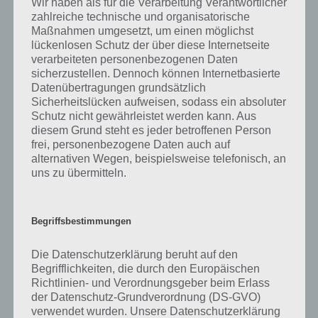
Wir haben als für die Verarbeitung Verantwortlicher
gibt es dazu zu wissen? Passt das Wort auch zu Island? Zu
zahlreiche technische und organisatorische
bestimmten Lösungen präsentieren wir daher auch immer eine
Maßnahmen umgesetzt, um einen möglichst
kurze Begriffserklärung!
lückenlosen Schutz der über diese Internetseite
verarbeiteten personenbezogenen Daten
Ein Spieler ist ein Teilnehmer eines Spiels. Es kann sich aber um ein
sicherzustellen. Dennoch können Internetbasierte
aktives Mitglied einer Mannschaft handeln. Mit einem Spieler kann
Datenübertragungen grundsätzlich
aber auch eine Person gemeint sein, die an einem Glücksspiel
Sicherheitslücken aufweisen, sodass ein absoluter
teilnimmt oder jemand, der ein Musikinstrument spielt. Es werden
Schutz nicht gewährleistet werden kann. Aus
aber auch Personen so bezeichnet, die Computerspiele spielen.
diesem Grund steht es jeder betroffenen Person
frei, personenbezogene Daten auch auf
alternativen Wegen, beispielsweise telefonisch, an
Wird die Bezeichnung “Spieler” im musikalischen Bereich verwendet,
uns zu übermitteln.
ist damit ein aktiver Musiker gemeint, der sein Instrument
beherrscht. Die Art des Instruments spielt hierbei keine Rolle. Spieler
gibt es aber auch im Bereich des Theaters. Es handelt sicher hierbei
um eine Kurzfassung des Wortes “Schauspieler”. Neben Spielern im
Begriffsbestimmungen
Theater oder beim Puppenspiel gibt es Sprecher.
Die Datenschutzerklärung beruht auf den
Bei einem Spiel handelt es sich allgemein um eine vergnügliche
Begrifflichkeiten, die durch den Europäischen
betriebene Tätigkeit, die nicht auf einen bestimmten Nutzen
Richtlinien- und Verordnungsgeber beim Erlass
ausgerichtet ist. Spiele dienen zum Zeitvertreib, Vergnügen oder
der Datenschutz-Grundverordnung (DS-GVO)
können in Form eines Wettkampfs durchgeführt werden. Die Spieler
verwendet wurden. Unsere Datenschutzerklärung