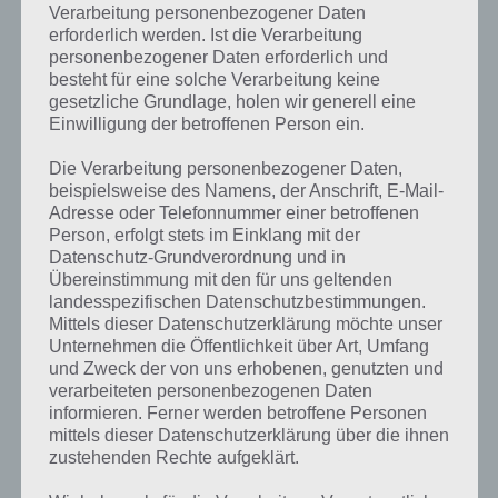
Verarbeitung personenbezogener Daten
erforderlich werden. Ist die Verarbeitung
personenbezogener Daten erforderlich und
besteht für eine solche Verarbeitung keine
gesetzliche Grundlage, holen wir generell eine
Einwilligung der betroffenen Person ein.
Die Verarbeitung personenbezogener Daten,
beispielsweise des Namens, der Anschrift, E-Mail-
Adresse oder Telefonnummer einer betroffenen
Person, erfolgt stets im Einklang mit der
Datenschutz-Grundverordnung und in
Übereinstimmung mit den für uns geltenden
landesspezifischen Datenschutzbestimmungen.
Mittels dieser Datenschutzerklärung möchte unser
Unternehmen die Öffentlichkeit über Art, Umfang
und Zweck der von uns erhobenen, genutzten und
Kurze Begriffserklärung zur Lösung
verarbeiteten personenbezogenen Daten
Spieler
informieren. Ferner werden betroffene Personen
mittels dieser Datenschutzerklärung über die ihnen
Spieler ist die Lösung für das tägliche Bonus Rätsel am 29.8.2020 in 4
zustehenden Rechte aufgeklärt.
Bilder 1 Wort, doch welche Bedeutung hat dieses eigentlich und was