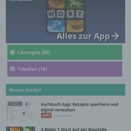
genetischen, psychischen, wirtschaftlichen,
kulturellen oder sozialen Identität dieser
natürlichen Person sind, identifiziert werden
kann.
Alles zur App
b) betroffene Person
Lösungen (88)
Betroffene Person ist jede identifizierte oder
identifizierbare natürliche Person, deren
personenbezogene Daten von dem für die
Tabellen (16)
Verarbeitung Verantwortlichen verarbeitet
werden.
Neuste Artikel
c) Verarbeitung
Kochbuch App: Rezepte speichern und
digital verwalten
Verarbeitung ist jeder mit oder ohne Hilfe
APPS
03. April 2025
automatisierter Verfahren ausgeführte
Vorgang oder jede solche Vorgangsreihe im
4 Bilder 1 Wort Auf der Baustelle
Zusammenhang mit personenbezogenen