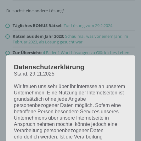
Du suchst eine andere Lösung?
Tägliches BONUS Rätsel:
Zur Lösung vom 29.2.2024
Rätsel aus dem Jahr 2023:
Schau mal, was vor einem Jahr, im
Februar 2023, als Lösung gesucht war
Zur Übersicht
:
4 Bilder 1 Wort Lösungen zu Glückliches Leben
im Februar 2024
!
Datenschutzerklärung
Stand: 29.11.2025
Wir freuen uns sehr über Ihr Interesse an unserem
Unternehmen. Eine Nutzung der Internetseiten ist
grundsätzlich ohne jede Angabe
personenbezogener Daten möglich. Sofern eine
betroffene Person besondere Services unseres
Unternehmens über unsere Internetseite in
Anspruch nehmen möchte, könnte jedoch eine
Verarbeitung personenbezogener Daten
erforderlich werden. Ist die Verarbeitung