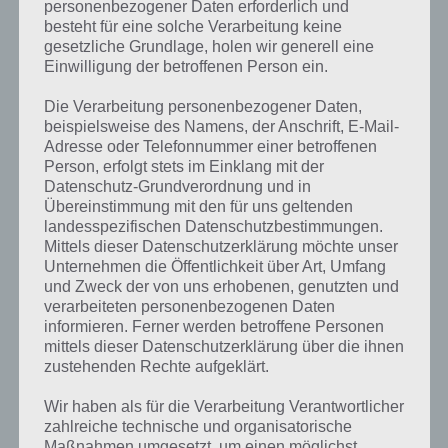
personenbezogener Daten erforderlich und
besteht für eine solche Verarbeitung keine
gesetzliche Grundlage, holen wir generell eine
Einwilligung der betroffenen Person ein.
Die Verarbeitung personenbezogener Daten,
beispielsweise des Namens, der Anschrift, E-Mail-
Adresse oder Telefonnummer einer betroffenen
Person, erfolgt stets im Einklang mit der
Datenschutz-Grundverordnung und in
Übereinstimmung mit den für uns geltenden
landesspezifischen Datenschutzbestimmungen.
Mittels dieser Datenschutzerklärung möchte unser
Kurze Begriffserklärung zur Lösung
Unternehmen die Öffentlichkeit über Art, Umfang
und Zweck der von uns erhobenen, genutzten und
Erinnern
verarbeiteten personenbezogenen Daten
informieren. Ferner werden betroffene Personen
Erinnern ist die Lösung für das tägliche Rätsel am 29.2.2024 in 4
mittels dieser Datenschutzerklärung über die ihnen
Bilder 1 Wort, doch welche Bedeutung hat dieses eigentlich und was
zustehenden Rechte aufgeklärt.
gibt es dazu zu wissen? Passt das Wort auch zu Glückliches Leben?
Zu bestimmten Lösungen präsentieren wir daher auch immer eine
Wir haben als für die Verarbeitung Verantwortlicher
kurze Begriffserklärung!
zahlreiche technische und organisatorische
Maßnahmen umgesetzt, um einen möglichst