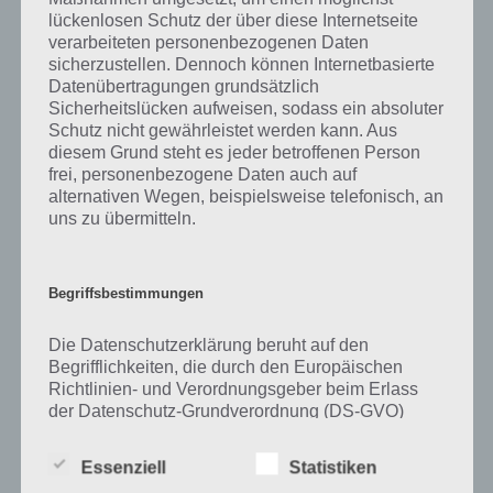
lückenlosen Schutz der über diese Internetseite
Zu Erinnern haben wir zunächst keine weiteren Informationen parat!
verarbeiteten personenbezogenen Daten
sicherzustellen. Dennoch können Internetbasierte
Datenübertragungen grundsätzlich
Sicherheitslücken aufweisen, sodass ein absoluter
Schutz nicht gewährleistet werden kann. Aus
Auf WhatsApp teilen
Teilen auf Facebook
diesem Grund steht es jeder betroffenen Person
frei, personenbezogene Daten auch auf
Tweet auf Twitter
alternativen Wegen, beispielsweise telefonisch, an
uns zu übermitteln.
Mehr Artikel hier auf Touchportal
Begriffsbestimmungen
Die Datenschutzerklärung beruht auf den
Begrifflichkeiten, die durch den Europäischen
Richtlinien- und Verordnungsgeber beim Erlass
der Datenschutz-Grundverordnung (DS-GVO)
verwendet wurden. Unsere Datenschutzerklärung
soll sowohl für die Öffentlichkeit als auch für
Essenziell
Statistiken
unsere Kunden und Geschäftspartner einfach