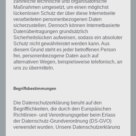
zahlreiche technische und organisatorische
gibt es dazu zu wissen? Passt das Wort auch zu Glückliches Leben?
Maßnahmen umgesetzt, um einen möglichst
Zu bestimmten Lösungen präsentieren wir daher auch immer eine
lückenlosen Schutz der über diese Internetseite
kurze Begriffserklärung!
verarbeiteten personenbezogenen Daten
sicherzustellen. Dennoch können Internetbasierte
Zu Pulver haben wir zunächst keine weiteren Informationen parat!
Datenübertragungen grundsätzlich
Sicherheitslücken aufweisen, sodass ein absoluter
Schutz nicht gewährleistet werden kann. Aus
diesem Grund steht es jeder betroffenen Person
frei, personenbezogene Daten auch auf
Auf WhatsApp teilen
Teilen auf Facebook
alternativen Wegen, beispielsweise telefonisch, an
uns zu übermitteln.
Tweet auf Twitter
Begriffsbestimmungen
Mehr Artikel hier auf Touchportal
Die Datenschutzerklärung beruht auf den
Begrifflichkeiten, die durch den Europäischen
Richtlinien- und Verordnungsgeber beim Erlass
der Datenschutz-Grundverordnung (DS-GVO)
verwendet wurden. Unsere Datenschutzerklärung
soll sowohl für die Öffentlichkeit als auch für