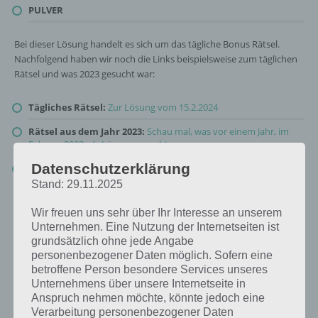
PULVER
Bei dieser Lösung handelt es sich um das tägliche Bonus Rätsel.
Nachfolgend haben wir noch die Links beispielsweise zum täglichen
Rätsel und was 2023 gesucht war:
Tägliches Rätsel:
Zur Lösung vom 15.2.2024
Rätsel aus dem Jahr 2023:
Schau mal, was vor einem Jahr, im
Februar 2023, als Lösung gesucht war
Datenschutzerklärung
Zur Übersicht
:
4 Bilder 1 Wort Lösungen zu Glückliches Leben
im Februar 2024
!
Stand: 29.11.2025
Wir freuen uns sehr über Ihr Interesse an unserem
Unternehmen. Eine Nutzung der Internetseiten ist
grundsätzlich ohne jede Angabe
personenbezogener Daten möglich. Sofern eine
betroffene Person besondere Services unseres
Unternehmens über unsere Internetseite in
Anspruch nehmen möchte, könnte jedoch eine
Verarbeitung personenbezogener Daten