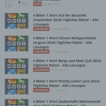
Vorgang oder jede solche Vorgangsreihe im
APPS
03. April 2025
Zusammenhang mit personenbezogenen
Daten wie das Erheben, das Erfassen, die
Organisation, das Ordnen, die Speicherung,
4 Bilder 1 Wort Auf der Baustelle
die Anpassung oder Veränderung, das
(September 2024) Tägliches Rätsel – Alle
Lösungen
Auslesen, das Abfragen, die Verwendung,
die Offenlegung durch Übermittlung,
LÖSUNGEN
31. August 2024
Verbreitung oder eine andere Form der
4 Bilder 1 Wort Clevere Weltgeschichte
Bereitstellung, den Abgleich oder die
(August 2024) Tägliches Rätsel – Alle
Verknüpfung, die Einschränkung, das
Lösungen
Löschen oder die Vernichtung.
LÖSUNGEN
01. August 2024
4 Bilder 1 Wort Berge und Meer (Juli 2024)
d) Einschränkung der Verarbeitung
Tägliches Rätsel – Alle Lösungen
LÖSUNGEN
01. Juli 2024
Einschränkung der Verarbeitung ist die
Markierung gespeicherter
4 Bilder 1 Wort Richtig Lecker (Juni 2024)
personenbezogener Daten mit dem Ziel, ihre
Tägliches Rätsel – Alle Lösungen
künftige Verarbeitung einzuschränken.
LÖSUNGEN
01. Juni 2024
4 Bilder 1 Wort Zauberhafte Märchenwelt
e) Profiling
(Mai 2024) Tägliches Rätsel – Alle