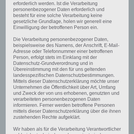
erforderlich werden. Ist die Verarbeitung
personenbezogener Daten erforderlich und
besteht für eine solche Verarbeitung keine
gesetzliche Grundlage, holen wir generell eine
Einwilligung der betroffenen Person ein.
Die Verarbeitung personenbezogener Daten,
beispielsweise des Namens, der Anschrift, E-Mail-
Adresse oder Telefonnummer einer betroffenen
Person, erfolgt stets im Einklang mit der
Datenschutz-Grundverordnung und in
Übereinstimmung mit den für uns geltenden
landesspezifischen Datenschutzbestimmungen.
Mittels dieser Datenschutzerklärung möchte unser
Unternehmen die Öffentlichkeit über Art, Umfang
und Zweck der von uns erhobenen, genutzten und
verarbeiteten personenbezogenen Daten
Kurze Begriffserklärung zur Lösung
informieren. Ferner werden betroffene Personen
Pulver
mittels dieser Datenschutzerklärung über die ihnen
zustehenden Rechte aufgeklärt.
Pulver ist die Lösung für das tägliche Bonus Rätsel am 15.2.2024 in 4
Wir haben als für die Verarbeitung Verantwortlicher
Bilder 1 Wort, doch welche Bedeutung hat dieses eigentlich und was