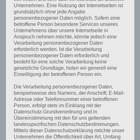
Unternehmen. Eine Nutzung der Internetseiten ist
grundsätzlich ohne jede Angabe
personenbezogener Daten möglich. Sofern eine
betroffene Person besondere Services unseres
Unternehmens über unsere Internetseite in
Anspruch nehmen möchte, könnte jedoch eine
Verarbeitung personenbezogener Daten
erforderlich werden. Ist die Verarbeitung
personenbezogener Daten erforderlich und
besteht für eine solche Verarbeitung keine
gesetzliche Grundlage, holen wir generell eine
Einwilligung der betroffenen Person ein.
Die Verarbeitung personenbezogener Daten,
beispielsweise des Namens, der Anschrift, E-Mail-
Adresse oder Telefonnummer einer betroffenen
Kurze Begriffserklärung zur Lösung
Person, erfolgt stets im Einklang mit der
Datenschutz-Grundverordnung und in
Nebelig
Übereinstimmung mit den für uns geltenden
landesspezifischen Datenschutzbestimmungen.
Nebelig ist die Lösung für das tägliche Bonus Rätsel am 29.10.2021 in
Mittels dieser Datenschutzerklärung möchte unser
4 Bilder 1 Wort, doch welche Bedeutung hat dieses eigentlich und
Unternehmen die Öffentlichkeit über Art, Umfang