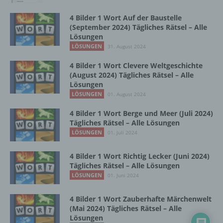
Einschränkung der Verarbeitung ist die
4 Bilder 1 Wort Auf der Baustelle
Markierung gespeicherter
(September 2024) Tägliches Rätsel – Alle
personenbezogener Daten mit dem Ziel, ihre
Lösungen
künftige Verarbeitung einzuschränken.
LÖSUNGEN
31. August 2024
4 Bilder 1 Wort Clevere Weltgeschichte
e) Profiling
(August 2024) Tägliches Rätsel – Alle
Lösungen
LÖSUNGEN
Profiling ist jede Art der automatisierten
01. August 2024
Verarbeitung personenbezogener Daten, die
4 Bilder 1 Wort Berge und Meer (Juli 2024)
darin besteht, dass diese
Tägliches Rätsel – Alle Lösungen
personenbezogenen Daten verwendet
LÖSUNGEN
01. Juli 2024
werden, um bestimmte persönliche Aspekte,
die sich auf eine natürliche Person beziehen,
zu bewerten, insbesondere, um Aspekte
4 Bilder 1 Wort Richtig Lecker (Juni 2024)
bezüglich Arbeitsleistung, wirtschaftlicher
Tägliches Rätsel – Alle Lösungen
Lage, Gesundheit, persönlicher Vorlieben,
LÖSUNGEN
01. Juni 2024
Interessen, Zuverlässigkeit, Verhalten,
Aufenthaltsort oder Ortswechsel dieser
4 Bilder 1 Wort Zauberhafte Märchenwelt
natürlichen Person zu analysieren oder
(Mai 2024) Tägliches Rätsel – Alle
vorherzusagen.
Lösungen