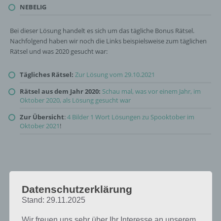
NEBELIG
Bei dieser Lösung handelt es sich um das tägliche Bonus Rätsel.
Nachfolgend haben wir noch die Links beispielsweise zum täglichen
Rätsel und was 2020 gesucht war:
Tägliches Rätsel:
Zur Lösung vom 29.10.2021
Rätsel aus dem Jahr 2020:
Schau mal, was vor einem Jahr, im
Oktober 2020, als Lösung gesucht war
Zur Übersicht
:
4 Bilder 1 Wort Lösungen zu Spooktober im
Oktober 2021
!
Datenschutzerklärung
Stand: 29.11.2025
Wir freuen uns sehr über Ihr Interesse an unserem