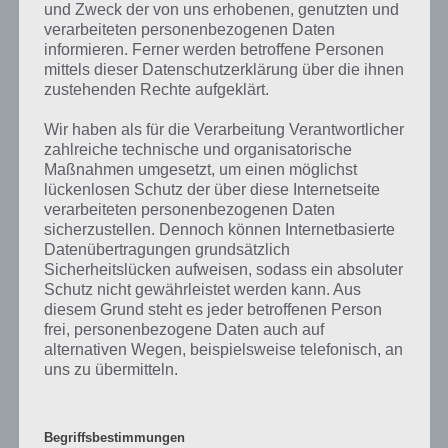
was gibt es dazu zu wissen? Passt das Wort auch zu Spooktober? Zu
und Zweck der von uns erhobenen, genutzten und
bestimmten Lösungen präsentieren wir daher auch immer eine
verarbeiteten personenbezogenen Daten
kurze Begriffserklärung!
informieren. Ferner werden betroffene Personen
mittels dieser Datenschutzerklärung über die ihnen
zustehenden Rechte aufgeklärt.
Der Begriff nebelig wird verwendet, wenn die Sichtweite stark
getrübt ist. Was bedeutet nebelig überhaupt? Nebel ist ein Begriff,
Wir haben als für die Verarbeitung Verantwortlicher
der oft in Bezug auf das Wetter fällt. Dabei ist die Sicht eingeschränkt
zahlreiche technische und organisatorische
und es kann schwierig sein, etwas zu erkennen. In Deutschland ist
Maßnahmen umgesetzt, um einen möglichst
das Wetter häufig nebelig, besonders in den Herbst- und
lückenlosen Schutz der über diese Internetseite
Wintermonaten. Der Begriff Nebel wird hauptsächlich in der
verarbeiteten personenbezogenen Daten
Naturbeschreibung verwendet. Er bezieht sich auf den Zustand der
sicherzustellen. Dennoch können Internetbasierte
Luft, wenn sie feucht ist und kleine Wasserpartikel enthält. Diese
Datenübertragungen grundsätzlich
Partikel können sich an andere anlagern und so zu Regentropfen
Sicherheitslücken aufweisen, sodass ein absoluter
werden. Oft ist die Luft in diesem Zustand kühl, da das Wasser die
Schutz nicht gewährleistet werden kann. Aus
diesem Grund steht es jeder betroffenen Person
Wärme absorbiert.
frei, personenbezogene Daten auch auf
alternativen Wegen, beispielsweise telefonisch, an
Nebel ist eine Art Dunst, der durch die Vermischung von Luft und
uns zu übermitteln.
Wasserdampf entsteht. In der Meteorologie wird Nebel als Wolke
bezeichnet, die sich in der unteren Atmosphäre bildet. Die Luft ist
nebelig und mit Luftschwaden durchzogen. Nebel kann sowohl
natürliche als auch künstliche Ursachen haben. Natürlicher Nebel
Begriffsbestimmungen