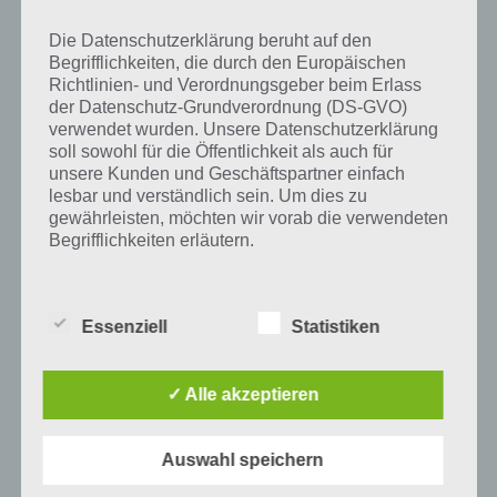
entsteht, wenn feuchte Luft über eine kalte Oberfläche strömt.
Künstlicher Nebel hingegen ist hauptsächlich durch menschliche
Die Datenschutzerklärung beruht auf den
Aktivitäten wie Industrieemissionen, Autoverkehr und Feuerwerke
Begrifflichkeiten, die durch den Europäischen
verursacht.
Richtlinien- und Verordnungsgeber beim Erlass
der Datenschutz-Grundverordnung (DS-GVO)
verwendet wurden. Unsere Datenschutzerklärung
soll sowohl für die Öffentlichkeit als auch für
unsere Kunden und Geschäftspartner einfach
Auf WhatsApp teilen
Teilen auf Facebook
lesbar und verständlich sein. Um dies zu
gewährleisten, möchten wir vorab die verwendeten
Tweet auf Twitter
Begrifflichkeiten erläutern.
Wir verwenden in dieser Datenschutzerklärung
unter anderem die folgenden Begriffe:
Essenziell
Statistiken
Mehr Artikel hier auf Touchportal
a) personenbezogene Daten
✓ Alle akzeptieren
Personenbezogene Daten sind alle
Informationen, die sich auf eine identifizierte
Auswahl speichern
oder identifizierbare natürliche Person (im