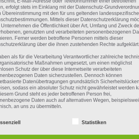
nschrift, E-Mail-Adresse oder Telefonnummer einer betroffenen
 Übersicht der
4 Bilder 1 Wort Lösungen zu Marokko im A
n, erfolgt stets im Einklang mit der Datenschutz-Grundverordnu
n Übereinstimmung mit den für uns geltenden landesspezifisch
ze Begriffserklärung zur Lösung Etikett
schutzbestimmungen. Mittels dieser Datenschutzerklärung mö
 Unternehmen die Öffentlichkeit über Art, Umfang und Zweck de
kett ist die Lösung für das tägliche Rätsel am 28.8.2018 in 
rhobenen, genutzten und verarbeiteten personenbezogenen Da
mieren. Ferner werden betroffene Personen mittels dieser
che Bedeutung hat dieses eigentlich und was gibt es dazu
schutzerklärung über die ihnen zustehenden Rechte aufgeklärt
timmten Lösungen präsentieren wir daher auch immer ei
riffserklärung!
aben als für die Verarbeitung Verantwortlicher zahlreiche techn
rganisatorische Maßnahmen umgesetzt, um einen möglichst
nlosen Schutz der über diese Internetseite verarbeiteten
 Wort Etikett stammt aus dem Französischen und bedeutet
nenbezogenen Daten sicherzustellen. Dennoch können
ststecken“. Heutzutage findet sich ein Etikett auf Verpac
netbasierte Datenübertragungen grundsätzlich Sicherheitslücke
isen, sodass ein absoluter Schutz nicht gewährleistet werden k
r auf dem Produkt. Dabei gibt ein Etikett Hinweise zum Pr
iesem Grund steht es jeder betroffenen Person frei,
st das Logo des Produkts, den Namen des Unternehmens,
nenbezogene Daten auch auf alternativen Wegen, beispielswe
aten beinhaltet, ein Mindeshaltbarkeitsdatum oder Gebr
onisch, an uns zu übermitteln.
ereitungsanleitungen. Ein Etikett hilft den Verbraucher, e
beträger dienen.
ssenziell
Statistiken
iffsbestimmungen
e Erweiterung ist das Warensicherungsetikett, denn dieses