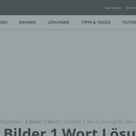
Startseite
Unser
EWS
REVIEWS
LÖSUNGEN
TIPPS & TRICKS
TUTOR
chportal
>
4 Bilder 1 Wort
>
4 Bilder 1 Wort Lösung für den 
 Bilder 1 Wort Lös