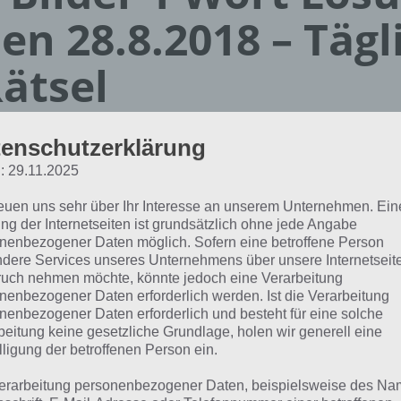
en 28.8.2018 – Tägl
ätsel
Paul Stelzer
enschutzerklärung
09.11.2019
: 29.11.2025
App Empfehlung: IQ Test App
reuen uns sehr über Ihr Interesse an unserem Unternehmen. Ein
Mit zahlreichen Aufgaben zum Knobeln und Üben
ng der Internetseiten ist grundsätzlich ohne jede Angabe
JETZT KOSTENLOS HERUNTERLADEN
nenbezogener Daten möglich. Sofern eine betroffene Person
dere Services unseres Unternehmens über unsere Internetseite
uch nehmen möchte, könnte jedoch eine Verarbeitung
hfolgend die Lösung für das tägliche Rätsel zu Marokko im
nenbezogener Daten erforderlich werden. Ist die Verarbeitung
ort vom 28.8.2018. Wenn du dort aktuell feststeckst, hier 
nenbezogener Daten erforderlich und besteht für eine solche
beitung keine gesetzliche Grundlage, holen wir generell eine
lligung der betroffenen Person ein.
ETIKETT
erarbeitung personenbezogener Daten, beispielsweise des Na