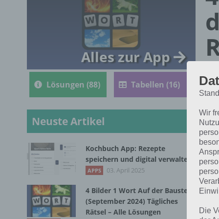
d
R
Alles zur App
Dat
Lösungen (88)
Tabellen (16)
Stand
Wir f
Neuste Artikel
Nutzu
perso
beson
Kochbuch App: Rezepte
Anspr
Nac
speichern und digital verwalten
perso
1 W
03. April 2025
APPS
perso
Verar
4 Bilder 1 Wort Auf der Baustelle
Einwi
(September 2024) Tägliches
Die V
Rätsel – Alle Lösungen