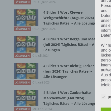
der A
31. August 2024
Zur
LÖSUNGEN
Perso
und i
4 Bilder 1 Wort Clevere
Kur
Daten
Weltgeschichte (August 2024)
unser
Tägliches Rätsel – Alle Lösungen
Eti
uns e
01. August 2024
LÖSUNGEN
infor
wel
Daten
bes
4 Bilder 1 Wort Berge und Meer
(Juli 2024) Tägliches Rätsel – Alle
Beg
Wir h
Lösungen
und o
lücke
01. Juli 2024
LÖSUNGEN
Das
perso
„fe
Inter
4 Bilder 1 Wort Richtig Lecker
aufwe
ode
(Juni 2024) Tägliches Rätsel –
Aus d
Alle Lösungen
mei
perso
01. Juni 2024
LÖSUNGEN
Zut
telef
Zub
4 Bilder 1 Wort Zauberhafte
Wer
E
Märchenwelt (Mai 2024)
Begr
Tägliches Rätsel – Alle Lösungen
Ein
29. April 2024
LÖSUNGEN