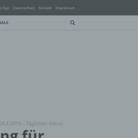
e App
Datenschutz
Kontakt
Impressum
IALS
28.8.2018 – Tägliches Rätsel
ung für