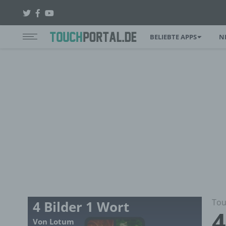
BELIEBTE APPS
N
Tou
4 Bilder 1 Wort
4
Von Lotum