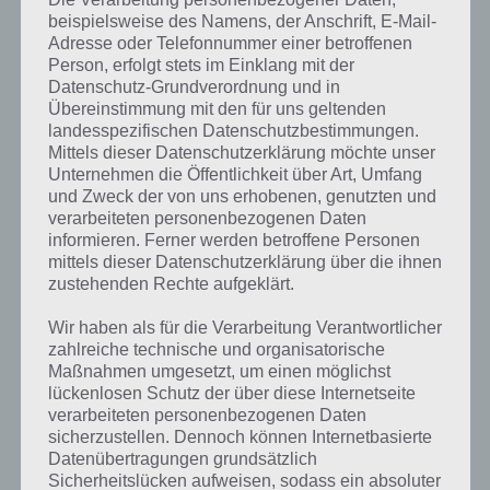
beispielsweise des Namens, der Anschrift, E-Mail-
Adresse oder Telefonnummer einer betroffenen
Person, erfolgt stets im Einklang mit der
Datenschutz-Grundverordnung und in
Übereinstimmung mit den für uns geltenden
landesspezifischen Datenschutzbestimmungen.
Mittels dieser Datenschutzerklärung möchte unser
Unternehmen die Öffentlichkeit über Art, Umfang
und Zweck der von uns erhobenen, genutzten und
verarbeiteten personenbezogenen Daten
informieren. Ferner werden betroffene Personen
mittels dieser Datenschutzerklärung über die ihnen
zustehenden Rechte aufgeklärt.
Wir haben als für die Verarbeitung Verantwortlicher
Kurze Begriffserklärung zur Lösung
zahlreiche technische und organisatorische
Maßnahmen umgesetzt, um einen möglichst
Zelten
lückenlosen Schutz der über diese Internetseite
verarbeiteten personenbezogenen Daten
Zelten ist die Lösung für das tägliche Bonus Rätsel am 28.5.2020 in 4
sicherzustellen. Dennoch können Internetbasierte
Bilder 1 Wort, doch welche Bedeutung hat dieses eigentlich und was
Datenübertragungen grundsätzlich
gibt es dazu zu wissen? Passt das Wort auch zu Jamaika? Zu
Sicherheitslücken aufweisen, sodass ein absoluter