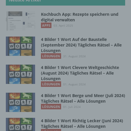
b) betroffene Person
Kochbuch App: Rezepte speichern und
digital verwalten
Betroffene Person ist jede identifizierte oder
APPS
03. April 2025
identifizierbare natürliche Person, deren
personenbezogene Daten von dem für die
4 Bilder 1 Wort Auf der Baustelle
Verarbeitung Verantwortlichen verarbeitet
(September 2024) Tägliches Rätsel – Alle
werden.
Lösungen
LÖSUNGEN
31. August 2024
4 Bilder 1 Wort Clevere Weltgeschichte
c) Verarbeitung
(August 2024) Tägliches Rätsel – Alle
Lösungen
Verarbeitung ist jeder mit oder ohne Hilfe
LÖSUNGEN
01. August 2024
automatisierter Verfahren ausgeführte
Vorgang oder jede solche Vorgangsreihe im
4 Bilder 1 Wort Berge und Meer (Juli 2024)
Zusammenhang mit personenbezogenen
Tägliches Rätsel – Alle Lösungen
Daten wie das Erheben, das Erfassen, die
LÖSUNGEN
01. Juli 2024
Organisation, das Ordnen, die Speicherung,
die Anpassung oder Veränderung, das
4 Bilder 1 Wort Richtig Lecker (Juni 2024)
Auslesen, das Abfragen, die Verwendung,
Tägliches Rätsel – Alle Lösungen
die Offenlegung durch Übermittlung,