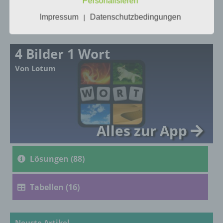
Personalisieren
Tägliches Bonus
Tägliches Bonus
Rätsel
Rätsel
Impressum
Datenschutzbedingungen
|
a) personenbezogene Daten
4 Bilder 1 Wort
Personenbezogene Daten sind alle
Von Lotum
Informationen, die sich auf eine identifizierte
oder identifizierbare natürliche Person (im
Folgenden „betroffene Person") beziehen.
Als identifizierbar wird eine natürliche
Person angesehen, die direkt oder indirekt,
insbesondere mittels Zuordnung zu einer
Alles zur App
Kennung wie einem Namen, zu einer
Kennnummer, zu Standortdaten, zu einer
Online-Kennung oder zu einem oder
mehreren besonderen Merkmalen, die
Lösungen (88)
Ausdruck der physischen, physiologischen,
genetischen, psychischen, wirtschaftlichen,
Tabellen (16)
kulturellen oder sozialen Identität dieser
natürlichen Person sind, identifiziert werden
kann.
Neuste Artikel