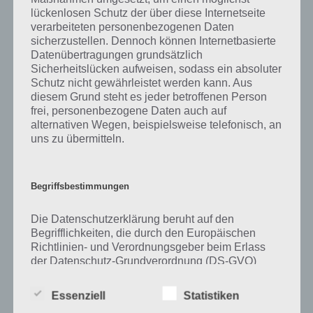
lückenlosen Schutz der über diese Internetseite
Zu Reparatur haben wir zunächst keine weiteren Informationen
verarbeiteten personenbezogenen Daten
parat!
sicherzustellen. Dennoch können Internetbasierte
Datenübertragungen grundsätzlich
Sicherheitslücken aufweisen, sodass ein absoluter
Schutz nicht gewährleistet werden kann. Aus
diesem Grund steht es jeder betroffenen Person
Auf WhatsApp teilen
Teilen auf Facebook
frei, personenbezogene Daten auch auf
alternativen Wegen, beispielsweise telefonisch, an
Tweet auf Twitter
uns zu übermitteln.
Begriffsbestimmungen
Mehr Artikel hier auf Touchportal
Die Datenschutzerklärung beruht auf den
Begrifflichkeiten, die durch den Europäischen
Richtlinien- und Verordnungsgeber beim Erlass
der Datenschutz-Grundverordnung (DS-GVO)
verwendet wurden. Unsere Datenschutzerklärung
soll sowohl für die Öffentlichkeit als auch für
Essenziell
Statistiken
unsere Kunden und Geschäftspartner einfach