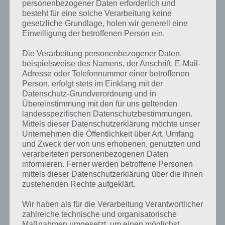
personenbezogener Daten erforderlich und
besteht für eine solche Verarbeitung keine
gesetzliche Grundlage, holen wir generell eine
Einwilligung der betroffenen Person ein.
Die Verarbeitung personenbezogener Daten,
beispielsweise des Namens, der Anschrift, E-Mail-
Adresse oder Telefonnummer einer betroffenen
Person, erfolgt stets im Einklang mit der
Datenschutz-Grundverordnung und in
Übereinstimmung mit den für uns geltenden
landesspezifischen Datenschutzbestimmungen.
Mittels dieser Datenschutzerklärung möchte unser
Kurze Begriffserklärung zur Lösung
Unternehmen die Öffentlichkeit über Art, Umfang
und Zweck der von uns erhobenen, genutzten und
Reparatur
verarbeiteten personenbezogenen Daten
informieren. Ferner werden betroffene Personen
Reparatur ist die Lösung für das tägliche Rätsel am 28.11.2021 in 4
mittels dieser Datenschutzerklärung über die ihnen
Bilder 1 Wort, doch welche Bedeutung hat dieses eigentlich und was
zustehenden Rechte aufgeklärt.
gibt es dazu zu wissen? Passt das Wort auch zu Volle Fahrt voraus?
Zu bestimmten Lösungen präsentieren wir daher auch immer eine
Wir haben als für die Verarbeitung Verantwortlicher
kurze Begriffserklärung!
zahlreiche technische und organisatorische
Maßnahmen umgesetzt, um einen möglichst