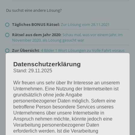
Du suchst eine andere Lösung?
Tägliches BONUS Rätsel:
Zur Lösung vom 28.11.2021
Rätsel aus dem Jahr 2020:
Schau mal, was vor einem Jahr, im
November 2020, als Lösung gesucht war
Zur Übersicht
:
4 Bilder 1 Wort Lösungen zu Volle Fahrt voraus
im November 2021
!
Datenschutzerklärung
Stand: 29.11.2025
Wir freuen uns sehr über Ihr Interesse an unserem
Unternehmen. Eine Nutzung der Internetseiten ist
grundsätzlich ohne jede Angabe
personenbezogener Daten möglich. Sofern eine
betroffene Person besondere Services unseres
Unternehmens über unsere Internetseite in
Anspruch nehmen möchte, könnte jedoch eine
Verarbeitung personenbezogener Daten
erforderlich werden. Ist die Verarbeitung