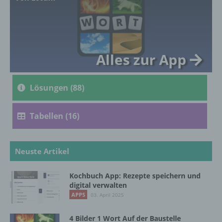
genetischen, psychischen, wirtschaftlichen,
kulturellen oder sozialen Identität dieser
natürlichen Person sind, identifiziert werden
kann.
Alles zur App
b) betroffene Person
Lösungen (88)
Betroffene Person ist jede identifizierte oder
identifizierbare natürliche Person, deren
personenbezogene Daten von dem für die
Tabellen (16)
Verarbeitung Verantwortlichen verarbeitet
werden.
Neuste Artikel
c) Verarbeitung
Kochbuch App: Rezepte speichern und
digital verwalten
Verarbeitung ist jeder mit oder ohne Hilfe
APPS
03. April 2025
automatisierter Verfahren ausgeführte
Vorgang oder jede solche Vorgangsreihe im
4 Bilder 1 Wort Auf der Baustelle
Zusammenhang mit personenbezogenen