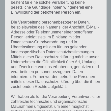
besteht für eine solche Verarbeitung keine
gesetzliche Grundlage, holen wir generell eine
Einwilligung der betroffenen Person ein.
Die Verarbeitung personenbezogener Daten,
beispielsweise des Namens, der Anschrift, E-Mail-
Adresse oder Telefonnummer einer betroffenen
Person, erfolgt stets im Einklang mit der
Datenschutz-Grundverordnung und in
Übereinstimmung mit den für uns geltenden
landesspezifischen Datenschutzbestimmungen.
Mittels dieser Datenschutzerklärung möchte unser
Unternehmen die Öffentlichkeit über Art, Umfang
Kurze Begriffserklärung zur Lösung Hupe
und Zweck der von uns erhobenen, genutzten und
verarbeiteten personenbezogenen Daten
informieren. Ferner werden betroffene Personen
Hupe ist die Lösung für das tägliche Rätsel am 27.11.2021 in 4 Bilder 1
mittels dieser Datenschutzerklärung über die ihnen
Wort, doch welche Bedeutung hat dieses eigentlich und was gibt es
zustehenden Rechte aufgeklärt.
dazu zu wissen? Passt das Wort auch zu Volle Fahrt voraus? Zu
bestimmten Lösungen präsentieren wir daher auch immer eine
Wir haben als für die Verarbeitung Verantwortlicher
kurze Begriffserklärung!
zahlreiche technische und organisatorische
Maßnahmen umgesetzt, um einen möglichst