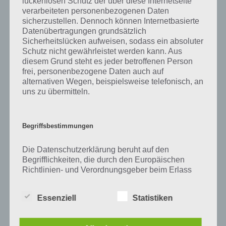
lückenlosen Schutz der über diese Internetseite
Zu Hupe haben wir zunächst keine weiteren Informationen parat!
verarbeiteten personenbezogenen Daten
sicherzustellen. Dennoch können Internetbasierte
Datenübertragungen grundsätzlich
Sicherheitslücken aufweisen, sodass ein absoluter
Auf WhatsApp teilen
Teilen auf Facebook
Schutz nicht gewährleistet werden kann. Aus
diesem Grund steht es jeder betroffenen Person
frei, personenbezogene Daten auch auf
Tweet auf Twitter
alternativen Wegen, beispielsweise telefonisch, an
uns zu übermitteln.
Mehr Artikel hier auf Touchportal
Begriffsbestimmungen
Die Datenschutzerklärung beruht auf den
Begrifflichkeiten, die durch den Europäischen
Richtlinien- und Verordnungsgeber beim Erlass
der Datenschutz-Grundverordnung (DS-GVO)
verwendet wurden. Unsere Datenschutzerklärung
Essenziell
Statistiken
soll sowohl für die Öffentlichkeit als auch für
unsere Kunden und Geschäftspartner einfach
lesbar und verständlich sein. Um dies zu