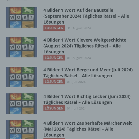
4 Bilder 1 Wort Auf der Baustelle
Betroffene Person ist jede identifizierte oder
(September 2024) Tägliches Rätsel – Alle
identifizierbare natürliche Person, deren
Lösungen
personenbezogene Daten von dem für die
LÖSUNGEN
31. August 2024
Verarbeitung Verantwortlichen verarbeitet
werden.
4 Bilder 1 Wort Clevere Weltgeschichte
(August 2024) Tägliches Rätsel – Alle
Lösungen
LÖSUNGEN
01. August 2024
c) Verarbeitung
4 Bilder 1 Wort Berge und Meer (Juli 2024)
Verarbeitung ist jeder mit oder ohne Hilfe
Tägliches Rätsel – Alle Lösungen
automatisierter Verfahren ausgeführte
LÖSUNGEN
01. Juli 2024
Vorgang oder jede solche Vorgangsreihe im
Zusammenhang mit personenbezogenen
4 Bilder 1 Wort Richtig Lecker (Juni 2024)
Daten wie das Erheben, das Erfassen, die
Tägliches Rätsel – Alle Lösungen
Organisation, das Ordnen, die Speicherung,
LÖSUNGEN
01. Juni 2024
die Anpassung oder Veränderung, das
Auslesen, das Abfragen, die Verwendung,
4 Bilder 1 Wort Zauberhafte Märchenwelt
die Offenlegung durch Übermittlung,
(Mai 2024) Tägliches Rätsel – Alle
Verbreitung oder eine andere Form der
Lösungen
Bereitstellung, den Abgleich oder die