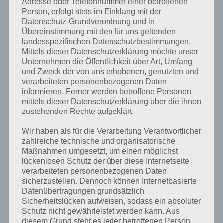
Adresse oder Telefonnummer einer betroffenen
Person, erfolgt stets im Einklang mit der
Datenschutz-Grundverordnung und in
Übereinstimmung mit den für uns geltenden
landesspezifischen Datenschutzbestimmungen.
Mittels dieser Datenschutzerklärung möchte unser
Unternehmen die Öffentlichkeit über Art, Umfang
und Zweck der von uns erhobenen, genutzten und
verarbeiteten personenbezogenen Daten
informieren. Ferner werden betroffene Personen
mittels dieser Datenschutzerklärung über die ihnen
zustehenden Rechte aufgeklärt.
Wir haben als für die Verarbeitung Verantwortlicher
Kurze Begriffserklärung zur Lösung Reis
zahlreiche technische und organisatorische
Maßnahmen umgesetzt, um einen möglichst
Reis ist die Lösung für das tägliche Rätsel am 27.8.2019 in 4 Bilder 1
lückenlosen Schutz der über diese Internetseite
Wort, doch welche Bedeutung hat dieses eigentlich und was gibt es
verarbeiteten personenbezogenen Daten
dazu zu wissen? Passt das Wort auch zu Singapur? Zu bestimmten
sicherzustellen. Dennoch können Internetbasierte
Lösungen präsentieren wir daher auch immer eine kurze
Datenübertragungen grundsätzlich
Begriffserklärung!
Sicherheitslücken aufweisen, sodass ein absoluter
Schutz nicht gewährleistet werden kann. Aus
diesem Grund steht es jeder betroffenen Person