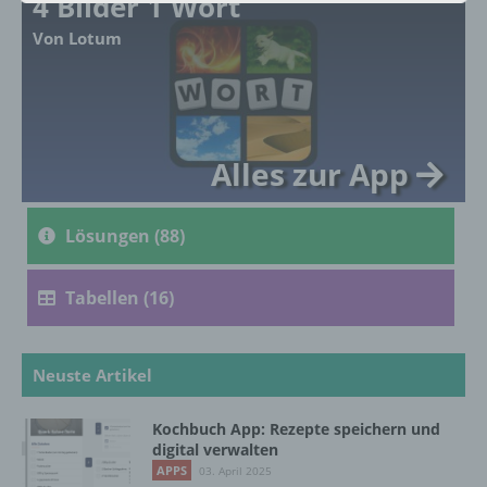
4 Bilder 1 Wort
Von Lotum
a) personenbezogene Daten
Personenbezogene Daten sind alle
Informationen, die sich auf eine identifizierte
oder identifizierbare natürliche Person (im
Folgenden „betroffene Person") beziehen.
Alles zur App
Als identifizierbar wird eine natürliche
Person angesehen, die direkt oder indirekt,
insbesondere mittels Zuordnung zu einer
Lösungen (88)
Kennung wie einem Namen, zu einer
Kennnummer, zu Standortdaten, zu einer
Online-Kennung oder zu einem oder
Tabellen (16)
mehreren besonderen Merkmalen, die
Ausdruck der physischen, physiologischen,
genetischen, psychischen, wirtschaftlichen,
kulturellen oder sozialen Identität dieser
Neuste Artikel
natürlichen Person sind, identifiziert werden
kann.
Kochbuch App: Rezepte speichern und
digital verwalten
APPS
03. April 2025
b) betroffene Person