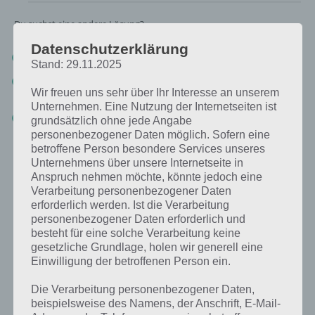
Du suchst eine andere Lösung?
Datenschutzerklärung
Tägliches BONUS Rätsel:
Zur Lösung vom 27.8.2019
Stand: 29.11.2025
Rätsel aus dem Jahr 2018:
Schau mal, was vor einem Jahr, am
Wir freuen uns sehr über Ihr Interesse an unserem
27.8.2018, als Lösung gesucht war
Unternehmen. Eine Nutzung der Internetseiten ist
Zur Übersicht
:
4 Bilder 1 Wort Lösungen zu Singapur im August
grundsätzlich ohne jede Angabe
2019
!
personenbezogener Daten möglich. Sofern eine
betroffene Person besondere Services unseres
Unternehmens über unsere Internetseite in
Anspruch nehmen möchte, könnte jedoch eine
Verarbeitung personenbezogener Daten
erforderlich werden. Ist die Verarbeitung
personenbezogener Daten erforderlich und
besteht für eine solche Verarbeitung keine
gesetzliche Grundlage, holen wir generell eine
Einwilligung der betroffenen Person ein.
Die Verarbeitung personenbezogener Daten,
beispielsweise des Namens, der Anschrift, E-Mail-