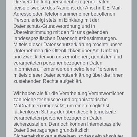
Die Verarbeitung personenbezogener Daten,
beispielsweise des Namens, der Anschrift, E-Mail-
Adresse oder Telefonnummer einer betroffenen
Person, erfolgt stets im Einklang mit der
Datenschutz-Grundverordnung und in
Übereinstimmung mit den für uns geltenden
landesspezifischen Datenschutzbestimmungen.
Mittels dieser Datenschutzerklärung möchte unser
Unternehmen die Öffentlichkeit über Art, Umfang
und Zweck der von uns erhobenen, genutzten und
verarbeiteten personenbezogenen Daten
informieren. Ferner werden betroffene Personen
mittels dieser Datenschutzerklärung über die ihnen
zustehenden Rechte aufgeklärt.
Wir haben als für die Verarbeitung Verantwortlicher
zahlreiche technische und organisatorische
Kurze Begriffserklärung zur Lösung
Maßnahmen umgesetzt, um einen möglichst
Marine
lückenlosen Schutz der über diese Internetseite
verarbeiteten personenbezogenen Daten
sicherzustellen. Dennoch können Internetbasierte
Marine ist die Lösung für das tägliche Bonus Rätsel am 27.8.2019 in 4
Datenübertragungen grundsätzlich
Bilder 1 Wort, doch welche Bedeutung hat dieses eigentlich und was
Sicherheitslücken aufweisen, sodass ein absoluter