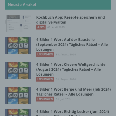
Neuste Artikel
b) betroffene Person
Kochbuch App: Rezepte speichern und
digital verwalten
Betroffene Person ist jede identifizierte oder
APPS
03. April 2025
identifizierbare natürliche Person, deren
personenbezogene Daten von dem für die
Verarbeitung Verantwortlichen verarbeitet
4 Bilder 1 Wort Auf der Baustelle
werden.
(September 2024) Tägliches Rätsel – Alle
Lösungen
LÖSUNGEN
31. August 2024
c) Verarbeitung
4 Bilder 1 Wort Clevere Weltgeschichte
(August 2024) Tägliches Rätsel – Alle
Verarbeitung ist jeder mit oder ohne Hilfe
Lösungen
automatisierter Verfahren ausgeführte
LÖSUNGEN
01. August 2024
Vorgang oder jede solche Vorgangsreihe im
4 Bilder 1 Wort Berge und Meer (Juli 2024)
Zusammenhang mit personenbezogenen
Tägliches Rätsel – Alle Lösungen
Daten wie das Erheben, das Erfassen, die
LÖSUNGEN
Organisation, das Ordnen, die Speicherung,
01. Juli 2024
die Anpassung oder Veränderung, das
Auslesen, das Abfragen, die Verwendung,
4 Bilder 1 Wort Richtig Lecker (Juni 2024)
die Offenlegung durch Übermittlung,