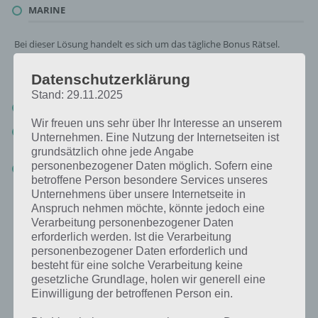
MARINE
Bei dieser Lösung handelt es sich um das tägliche Bonus Rätsel.
Nachfolgend haben wir noch die Links beispielsweise zum täglichen
Rätsel und was 2018 gesucht war:
Datenschutzerklärung
Stand: 29.11.2025
Tägliches Rätsel:
Zur Lösung vom 27.8.2019
Wir freuen uns sehr über Ihr Interesse an unserem
Rätsel aus dem Jahr 2018:
Schau mal, was vor einem Jahr, am
Unternehmen. Eine Nutzung der Internetseiten ist
27.8.2018, als Lösung gesucht war
grundsätzlich ohne jede Angabe
personenbezogener Daten möglich. Sofern eine
Zur Übersicht
:
4 Bilder 1 Wort Lösungen zu Singapur im August
betroffene Person besondere Services unseres
2019
!
Unternehmens über unsere Internetseite in
Anspruch nehmen möchte, könnte jedoch eine
Verarbeitung personenbezogener Daten
erforderlich werden. Ist die Verarbeitung
personenbezogener Daten erforderlich und
besteht für eine solche Verarbeitung keine
gesetzliche Grundlage, holen wir generell eine
Einwilligung der betroffenen Person ein.