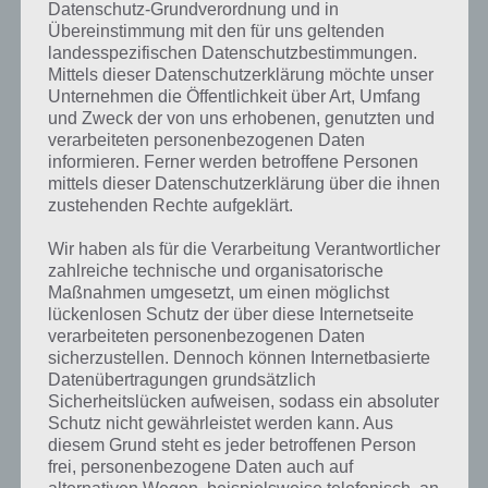
Datenschutz-Grundverordnung und in
Übereinstimmung mit den für uns geltenden
landesspezifischen Datenschutzbestimmungen.
Mittels dieser Datenschutzerklärung möchte unser
Unternehmen die Öffentlichkeit über Art, Umfang
und Zweck der von uns erhobenen, genutzten und
verarbeiteten personenbezogenen Daten
Kurze Begriffserklärung zur Lösung
informieren. Ferner werden betroffene Personen
Karten
mittels dieser Datenschutzerklärung über die ihnen
zustehenden Rechte aufgeklärt.
Karten ist die Lösung für das tägliche Rätsel am 27.10.2018 in 4 Bilder
Wir haben als für die Verarbeitung Verantwortlicher
1 Wort, doch welche Bedeutung hat dieses eigentlich und was gibt es
zahlreiche technische und organisatorische
dazu zu wissen? Passt das Wort auch zu Halloween? Zu bestimmten
Maßnahmen umgesetzt, um einen möglichst
Lösungen präsentieren wir daher auch immer eine kurze
lückenlosen Schutz der über diese Internetseite
Begriffserklärung!
verarbeiteten personenbezogenen Daten
sicherzustellen. Dennoch können Internetbasierte
Datenübertragungen grundsätzlich
Zu Karten haben wir zunächst keine weiteren Informationen parat!
Sicherheitslücken aufweisen, sodass ein absoluter
Schutz nicht gewährleistet werden kann. Aus
diesem Grund steht es jeder betroffenen Person
frei, personenbezogene Daten auch auf
Auf WhatsApp teilen
Teilen auf Facebook
alternativen Wegen, beispielsweise telefonisch, an