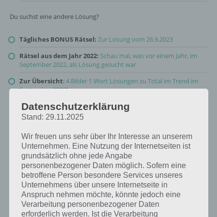
Du suchst eine andere Lösung?
Tägliches BONUS Rätsel:
Zur Lösung vom 26.9.2023
Rätsel aus dem Jahr 2022:
Schau mal, was vor einem Jahr, im
September 2022, als Lösung gesucht war
Zur Übersicht
:
4 Bilder 1 Wort Lösungen zu Total im Trend im
September 2023
!
Datenschutzerklärung
Stand: 29.11.2025
Wir freuen uns sehr über Ihr Interesse an unserem
Unternehmen. Eine Nutzung der Internetseiten ist
grundsätzlich ohne jede Angabe
personenbezogener Daten möglich. Sofern eine
betroffene Person besondere Services unseres
Unternehmens über unsere Internetseite in
Anspruch nehmen möchte, könnte jedoch eine
Verarbeitung personenbezogener Daten
erforderlich werden. Ist die Verarbeitung