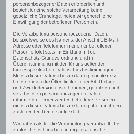
personenbezogener Daten erforderlich und
besteht für eine solche Verarbeitung keine
gesetzliche Grundlage, holen wir generell eine
Einwilligung der betroffenen Person ein.
Die Verarbeitung personenbezogener Daten,
beispielsweise des Namens, der Anschrift, E-Mail-
Adresse oder Telefonnummer einer betroffenen
Person, erfolgt stets im Einklang mit der
Datenschutz-Grundverordnung und in
Übereinstimmung mit den für uns geltenden
landesspezifischen Datenschutzbestimmungen.
Mittels dieser Datenschutzerklärung möchte unser
Kurze Begriffserklärung zur Lösung
Unternehmen die Öffentlichkeit über Art, Umfang
Latzhose
und Zweck der von uns erhobenen, genutzten und
verarbeiteten personenbezogenen Daten
informieren. Ferner werden betroffene Personen
Latzhose ist die Lösung für das tägliche Rätsel am 26.9.2023 in 4
mittels dieser Datenschutzerklärung über die ihnen
Bilder 1 Wort, doch welche Bedeutung hat dieses eigentlich und was
zustehenden Rechte aufgeklärt.
gibt es dazu zu wissen? Passt das Wort auch zu Total im Trend? Zu
bestimmten Lösungen präsentieren wir daher auch immer eine
Wir haben als für die Verarbeitung Verantwortlicher
kurze Begriffserklärung!
zahlreiche technische und organisatorische