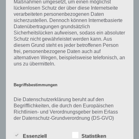
Maßnahmen umgesetzt, um einen möglichst
lückenlosen Schutz der über diese Internetseite
Zu Latzhose haben wir zunächst keine weiteren Informationen
verarbeiteten personenbezogenen Daten
parat!
sicherzustellen. Dennoch können Internetbasierte
Datenübertragungen grundsätzlich
Sicherheitslücken aufweisen, sodass ein absoluter
Schutz nicht gewährleistet werden kann. Aus
Auf WhatsApp teilen
Teilen auf Facebook
diesem Grund steht es jeder betroffenen Person
frei, personenbezogene Daten auch auf
alternativen Wegen, beispielsweise telefonisch, an
Tweet auf Twitter
uns zu übermitteln.
Begriffsbestimmungen
Mehr Artikel hier auf Touchportal
Die Datenschutzerklärung beruht auf den
Begrifflichkeiten, die durch den Europäischen
Richtlinien- und Verordnungsgeber beim Erlass
der Datenschutz-Grundverordnung (DS-GVO)
verwendet wurden. Unsere Datenschutzerklärung
soll sowohl für die Öffentlichkeit als auch für
Essenziell
Statistiken
unsere Kunden und Geschäftspartner einfach