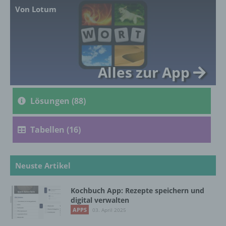
Ausdruck der physischen, physiologischen,
Von Lotum
genetischen, psychischen, wirtschaftlichen,
kulturellen oder sozialen Identität dieser
natürlichen Person sind, identifiziert werden
kann.
Alles zur App
b) betroffene Person
Lösungen (88)
Betroffene Person ist jede identifizierte oder
identifizierbare natürliche Person, deren
personenbezogene Daten von dem für die
Tabellen (16)
Verarbeitung Verantwortlichen verarbeitet
werden.
Neuste Artikel
c) Verarbeitung
Kochbuch App: Rezepte speichern und
Verarbeitung ist jeder mit oder ohne Hilfe
digital verwalten
automatisierter Verfahren ausgeführte
APPS
03. April 2025
Vorgang oder jede solche Vorgangsreihe im