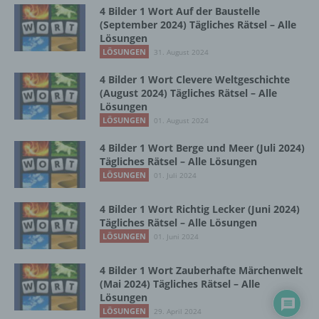
Zusammenhang mit personenbezogenen
4 Bilder 1 Wort Auf der Baustelle
Daten wie das Erheben, das Erfassen, die
(September 2024) Tägliches Rätsel – Alle
Organisation, das Ordnen, die Speicherung,
Lösungen
die Anpassung oder Veränderung, das
LÖSUNGEN
31. August 2024
Auslesen, das Abfragen, die Verwendung,
die Offenlegung durch Übermittlung,
4 Bilder 1 Wort Clevere Weltgeschichte
Verbreitung oder eine andere Form der
(August 2024) Tägliches Rätsel – Alle
Bereitstellung, den Abgleich oder die
Lösungen
Verknüpfung, die Einschränkung, das
LÖSUNGEN
01. August 2024
Löschen oder die Vernichtung.
4 Bilder 1 Wort Berge und Meer (Juli 2024)
Tägliches Rätsel – Alle Lösungen
LÖSUNGEN
01. Juli 2024
d) Einschränkung der Verarbeitung
4 Bilder 1 Wort Richtig Lecker (Juni 2024)
Einschränkung der Verarbeitung ist die
Tägliches Rätsel – Alle Lösungen
Markierung gespeicherter
LÖSUNGEN
01. Juni 2024
personenbezogener Daten mit dem Ziel, ihre
künftige Verarbeitung einzuschränken.
4 Bilder 1 Wort Zauberhafte Märchenwelt
(Mai 2024) Tägliches Rätsel – Alle
Lösungen
e) Profiling
LÖSUNGEN
29. April 2024