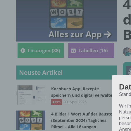
4
d
B
Alles zur App
Lösungen (88)
Tabellen (16)
Neuste Artikel
Dat
Kochbuch App: Rezepte
Stand
speichern und digital verwalten
Die
03. April 2025
APPS
Wir f
Sep
Nutzu
4 Bilder 1 Wort Auf der Baustelle
für
perso
(September 2024) Tägliches
beson
Rätsel – Alle Lösungen
Anspr