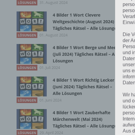
31. August 2024
LÖSUNGEN
perso
perso
4 Bilder 1 Wort Clevere
Verar
Bei
Weltgeschichte (August 2024)
Einwi
wir
Tägliches Rätsel – Alle Lösungen
Die V
01. August 2024
LÖSUNGEN
der A
T
Perso
4 Bilder 1 Wort Berge und Meer
und i
(Juli 2024) Tägliches Rätsel – Alle
Daten
Lösungen
unser
01. Juli 2024
LÖSUNGEN
uns e
infor
4 Bilder 1 Wort Richtig Lecker
Daten
(Juni 2024) Tägliches Rätsel –
Alle Lösungen
Wir h
01. Juni 2024
LÖSUNGEN
und o
lücke
4 Bilder 1 Wort Zauberhafte
perso
Inter
Märchenwelt (Mai 2024)
aufwe
Tägliches Rätsel – Alle Lösungen
Aus d
29. April 2024
LÖSUNGEN