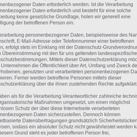
POSIEREN
nenbezogener Daten erforderlich werden. Ist die Verarbeitung
nenbezogener Daten erforderlich und besteht für eine solche
beitung keine gesetzliche Grundlage, holen wir generell eine
 dieser Lösung handelt es sich um das tägliche Bonus Rät
lligung der betroffenen Person ein.
 noch die Links beispielsweise zum täglichen Rätsel und w
erarbeitung personenbezogener Daten, beispielsweise des Na
nschrift, E-Mail-Adresse oder Telefonnummer einer betroffenen
ägliches Rätsel:
Zur Lösung vom 26.9.2023
n, erfolgt stets im Einklang mit der Datenschutz-Grundverordnu
n Übereinstimmung mit den für uns geltenden landesspezifisch
Rätsel aus dem Jahr 2022:
Schau mal, was vor einem Jahr, 
schutzbestimmungen. Mittels dieser Datenschutzerklärung mö
Lösung gesucht war
 Unternehmen die Öffentlichkeit über Art, Umfang und Zweck de
rhobenen, genutzten und verarbeiteten personenbezogenen Da
Zur Übersicht
:
4 Bilder 1 Wort Lösungen zu Total im Trend
mieren. Ferner werden betroffene Personen mittels dieser
schutzerklärung über die ihnen zustehenden Rechte aufgeklärt
aben als für die Verarbeitung Verantwortlicher zahlreiche techn
rganisatorische Maßnahmen umgesetzt, um einen möglichst
nlosen Schutz der über diese Internetseite verarbeiteten
nenbezogenen Daten sicherzustellen. Dennoch können
netbasierte Datenübertragungen grundsätzlich Sicherheitslücke
isen, sodass ein absoluter Schutz nicht gewährleistet werden k
iesem Grund steht es jeder betroffenen Person frei,