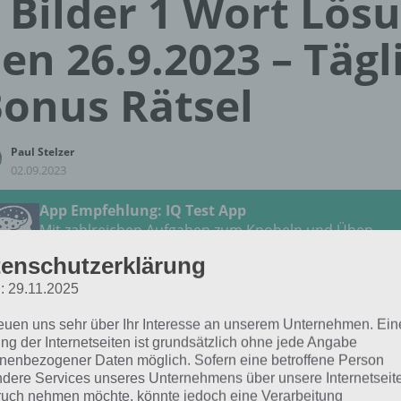
 Bilder 1 Wort Lös
en 26.9.2023 – Tägl
onus Rätsel
Paul Stelzer
02.09.2023
App Empfehlung: IQ Test App
Mit zahlreichen Aufgaben zum Knobeln und Üben
JETZT KOSTENLOS HERUNTERLADEN
enschutzerklärung
: 29.11.2025
 Lösung für das tägliche
BONUS
Rätsel vom 26.9.2023 zu 
reuen uns sehr über Ihr Interesse an unserem Unternehmen. Ein
tember 2023 in 4 Bilder 1 Wort. Wenn du dort aktuell fest
ng der Internetseiten ist grundsätzlich ohne jede Angabe
 dich:
nenbezogener Daten möglich. Sofern eine betroffene Person
dere Services unseres Unternehmens über unsere Internetseite
uch nehmen möchte, könnte jedoch eine Verarbeitung