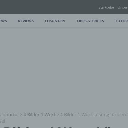
Startseite
Unser
EWS
REVIEWS
LÖSUNGEN
TIPPS & TRICKS
TUTOR
chportal
>
4 Bilder 1 Wort
>
4 Bilder 1 Wort Lösung für den 
sel