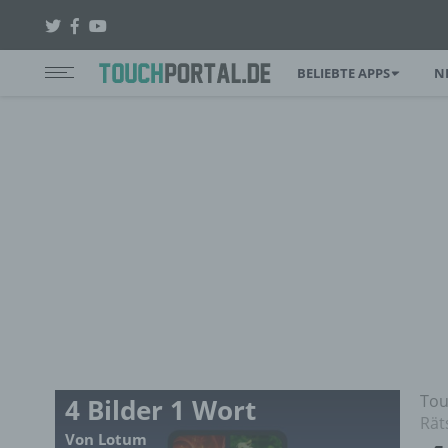
BELIEBTE APPS
N
Tou
4 Bilder 1 Wort
Rät
Von Lotum