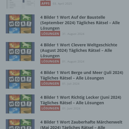
b) betroffene Person
APPS
03. April 2025
Betroffene Person ist jede identifizierte oder
4 Bilder 1 Wort Auf der Baustelle
identifizierbare natürliche Person, deren
(September 2024) Tägliches Rätsel – Alle
personenbezogene Daten von dem für die
Lösungen
Verarbeitung Verantwortlichen verarbeitet
LÖSUNGEN
31. August 2024
werden.
4 Bilder 1 Wort Clevere Weltgeschichte
(August 2024) Tägliches Rätsel – Alle
Lösungen
c) Verarbeitung
LÖSUNGEN
01. August 2024
4 Bilder 1 Wort Berge und Meer (Juli 2024)
Verarbeitung ist jeder mit oder ohne Hilfe
Tägliches Rätsel – Alle Lösungen
automatisierter Verfahren ausgeführte
LÖSUNGEN
Vorgang oder jede solche Vorgangsreihe im
01. Juli 2024
Zusammenhang mit personenbezogenen
Daten wie das Erheben, das Erfassen, die
4 Bilder 1 Wort Richtig Lecker (Juni 2024)
Organisation, das Ordnen, die Speicherung,
Tägliches Rätsel – Alle Lösungen
die Anpassung oder Veränderung, das
LÖSUNGEN
01. Juni 2024
Auslesen, das Abfragen, die Verwendung,
die Offenlegung durch Übermittlung,
4 Bilder 1 Wort Zauberhafte Märchenwelt
Verbreitung oder eine andere Form der
(Mai 2024) Tägliches Rätsel – Alle