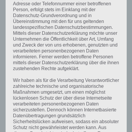
Adresse oder Telefonnummer einer betroffenen
Person, erfolgt stets im Einklang mit der
Datenschutz-Grundverordnung und in
Übereinstimmung mit den für uns geltenden
landesspezifischen Datenschutzbestimmungen.
Mittels dieser Datenschutzerklärung möchte unser
Unternehmen die Öffentlichkeit über Art, Umfang
und Zweck der von uns erhobenen, genutzten und
verarbeiteten personenbezogenen Daten
informieren. Ferner werden betroffene Personen
mittels dieser Datenschutzerklärung über die ihnen
zustehenden Rechte aufgeklärt.
Kurze Begriffserklärung zur Lösung
Wir haben als für die Verarbeitung Verantwortlicher
zahlreiche technische und organisatorische
Garten
Maßnahmen umgesetzt, um einen möglichst
lückenlosen Schutz der über diese Internetseite
Garten ist die Lösung für das tägliche Rätsel am 26.8.2020 in 4 Bilder
verarbeiteten personenbezogenen Daten
1 Wort, doch welche Bedeutung hat dieses eigentlich und was gibt es
sicherzustellen. Dennoch können Internetbasierte
dazu zu wissen? Passt das Wort auch zu Island? Zu bestimmten
Datenübertragungen grundsätzlich
Lösungen präsentieren wir daher auch immer eine kurze
Sicherheitslücken aufweisen, sodass ein absoluter
Begriffserklärung!
Schutz nicht gewährleistet werden kann. Aus