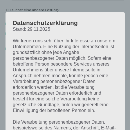
Du suchst eine andere Lösung?
Datenschutzerklärung
Tägliches BONUS Rätsel:
Zur Lösung vom 26.8.2020
Stand: 29.11.2025
Rätsel aus dem Jahr 2019:
Schau mal, was vor einem Jahr, am
26.8.2019, als Lösung gesucht war
Wir freuen uns sehr über Ihr Interesse an unserem
Unternehmen. Eine Nutzung der Internetseiten ist
Zur Übersicht
:
4 Bilder 1 Wort Lösungen zu Island im August
grundsätzlich ohne jede Angabe
2020
!
personenbezogener Daten möglich. Sofern eine
betroffene Person besondere Services unseres
Unternehmens über unsere Internetseite in
Anspruch nehmen möchte, könnte jedoch eine
Verarbeitung personenbezogener Daten
erforderlich werden. Ist die Verarbeitung
personenbezogener Daten erforderlich und
besteht für eine solche Verarbeitung keine
gesetzliche Grundlage, holen wir generell eine
Einwilligung der betroffenen Person ein.
Die Verarbeitung personenbezogener Daten,
beispielsweise des Namens, der Anschrift, E-Mail-