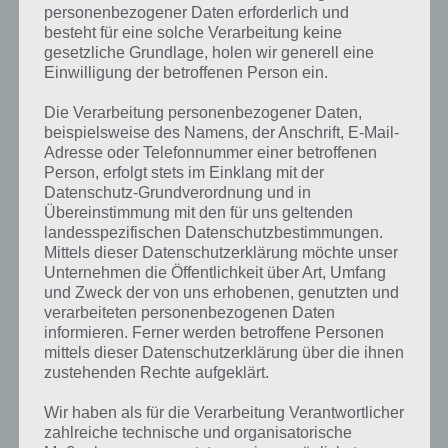
personenbezogener Daten erforderlich und
Zur Übersicht der
4 Bilder 1 Wort Lösungen für Frankreich im Juli
besteht für eine solche Verarbeitung keine
2017
!
gesetzliche Grundlage, holen wir generell eine
Einwilligung der betroffenen Person ein.
Die Verarbeitung personenbezogener Daten,
beispielsweise des Namens, der Anschrift, E-Mail-
Auf WhatsApp teilen
Teilen auf Facebook
Adresse oder Telefonnummer einer betroffenen
Person, erfolgt stets im Einklang mit der
Tweet auf Twitter
Datenschutz-Grundverordnung und in
Übereinstimmung mit den für uns geltenden
landesspezifischen Datenschutzbestimmungen.
Mittels dieser Datenschutzerklärung möchte unser
Unternehmen die Öffentlichkeit über Art, Umfang
Mehr Artikel hier auf Touchportal
und Zweck der von uns erhobenen, genutzten und
verarbeiteten personenbezogenen Daten
informieren. Ferner werden betroffene Personen
VORIGER ARTIKEL
NÄCHSTER ARTIKEL
mittels dieser Datenschutzerklärung über die ihnen
4 Bilder 1 Wort
4 Bilder 1 Wort
zustehenden Rechte aufgeklärt.
Lösung für den
Lösung für den
25.7.2017 –
27.7.2017 –
Wir haben als für die Verarbeitung Verantwortlicher
Tägliches Rätsel
Tägliches Rätsel
zahlreiche technische und organisatorische