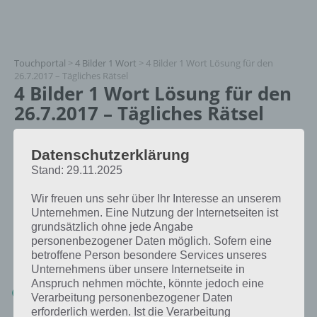
Touchportal
>
4 Bilder 1 Wort
>
4 Bilder 1 Wort Lösung für den
26.7.2017 – Tägliches Rätsel
4 Bilder 1 Wort Lösung für den
26.7.2017 – Tägliches Rätsel
Paul Stelzer
Datenschutzerklärung
13.07.2017
Stand: 29.11.2025
App Empfehlung: IQ Test App
Wir freuen uns sehr über Ihr Interesse an unserem
Mit zahlreichen Aufgaben zum Knobeln und Üben
Unternehmen. Eine Nutzung der Internetseiten ist
JETZT KOSTENLOS HERUNTERLADEN
grundsätzlich ohne jede Angabe
personenbezogener Daten möglich. Sofern eine
Die Lösung für das tägliche Rätsel für Frankreich im Juli 2017 in 4
betroffene Person besondere Services unseres
Bilder 1 Wort vom 26.7.2017 lautet:
Unternehmens über unsere Internetseite in
Anspruch nehmen möchte, könnte jedoch eine
BLITZ
Verarbeitung personenbezogener Daten
erforderlich werden. Ist die Verarbeitung