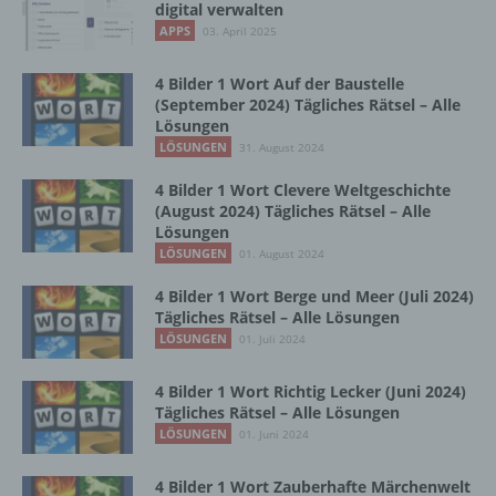
digital verwalten
lesbar und verständlich sein. Um dies zu
APPS
03. April 2025
gewährleisten, möchten wir vorab die verwendeten
Begrifflichkeiten erläutern.
4 Bilder 1 Wort Auf der Baustelle
Wir verwenden in dieser Datenschutzerklärung
(September 2024) Tägliches Rätsel – Alle
unter anderem die folgenden Begriffe:
Lösungen
LÖSUNGEN
31. August 2024
4 Bilder 1 Wort Clevere Weltgeschichte
a) personenbezogene Daten
(August 2024) Tägliches Rätsel – Alle
Lösungen
Personenbezogene Daten sind alle
LÖSUNGEN
01. August 2024
Informationen, die sich auf eine identifizierte
4 Bilder 1 Wort Berge und Meer (Juli 2024)
oder identifizierbare natürliche Person (im
Tägliches Rätsel – Alle Lösungen
Folgenden „betroffene Person") beziehen.
LÖSUNGEN
01. Juli 2024
Als identifizierbar wird eine natürliche
Person angesehen, die direkt oder indirekt,
insbesondere mittels Zuordnung zu einer
4 Bilder 1 Wort Richtig Lecker (Juni 2024)
Kennung wie einem Namen, zu einer
Tägliches Rätsel – Alle Lösungen
Kennnummer, zu Standortdaten, zu einer
LÖSUNGEN
01. Juni 2024
Online-Kennung oder zu einem oder
mehreren besonderen Merkmalen, die
4 Bilder 1 Wort Zauberhafte Märchenwelt