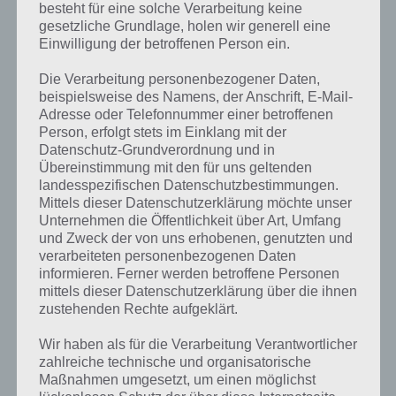
besteht für eine solche Verarbeitung keine
gesetzliche Grundlage, holen wir generell eine
Einwilligung der betroffenen Person ein.
Die Verarbeitung personenbezogener Daten,
beispielsweise des Namens, der Anschrift, E-Mail-
Adresse oder Telefonnummer einer betroffenen
Person, erfolgt stets im Einklang mit der
Datenschutz-Grundverordnung und in
Übereinstimmung mit den für uns geltenden
landesspezifischen Datenschutzbestimmungen.
Mittels dieser Datenschutzerklärung möchte unser
Unternehmen die Öffentlichkeit über Art, Umfang
Kurze Begriffserklärung zur Lösung Weiß
und Zweck der von uns erhobenen, genutzten und
verarbeiteten personenbezogenen Daten
informieren. Ferner werden betroffene Personen
Weiß ist die Lösung für das tägliche Rätsel am 26.4.2023 in 4 Bilder 1
mittels dieser Datenschutzerklärung über die ihnen
Wort, doch welche Bedeutung hat dieses eigentlich und was gibt es
zustehenden Rechte aufgeklärt.
dazu zu wissen? Passt das Wort auch zu Ach, wie Süß? Zu
bestimmten Lösungen präsentieren wir daher auch immer eine
Wir haben als für die Verarbeitung Verantwortlicher
kurze Begriffserklärung!
zahlreiche technische und organisatorische
Maßnahmen umgesetzt, um einen möglichst