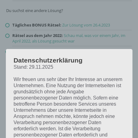
Du suchst eine andere Lösung?
Tägliches BONUS Rätsel:
Zur Lösung vom 26.4.2023
Rätsel aus dem Jahr 2022:
Schau mal, was vor einem Jahr, im
April 2022, als Lösung gesucht war
Zur Übersicht
:
4 Bilder 1 Wort Lösungen zu Ach, wie Süß im April
2023
!
Datenschutzerklärung
Stand: 29.11.2025
Wir freuen uns sehr über Ihr Interesse an unserem
Unternehmen. Eine Nutzung der Internetseiten ist
grundsätzlich ohne jede Angabe
personenbezogener Daten möglich. Sofern eine
betroffene Person besondere Services unseres
Unternehmens über unsere Internetseite in
Anspruch nehmen möchte, könnte jedoch eine
Verarbeitung personenbezogener Daten
erforderlich werden. Ist die Verarbeitung
personenbezogener Daten erforderlich und