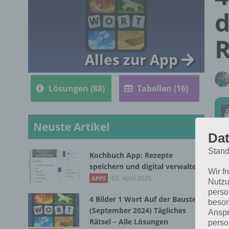
d
R
Alles zur App
Lösungen (88)
Tabellen (16)
Neuste Artikel
Dat
Stand
Kochbuch App: Rezepte
Die
speichern und digital verwalten
Wir f
Bil
03. April 2025
APPS
Nutzu
perso
4 Bilder 1 Wort Auf der Baustelle
beson
(September 2024) Tägliches
Anspr
Rätsel – Alle Lösungen
perso