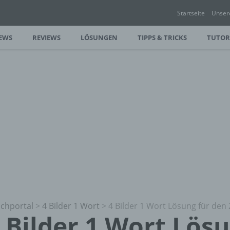
Startseite
Unser
EWS
REVIEWS
LÖSUNGEN
TIPPS & TRICKS
TUTOR
chportal
>
4 Bilder 1 Wort
>
4 Bilder 1 Wort Lösung für den 
 Bilder 1 Wort Lös