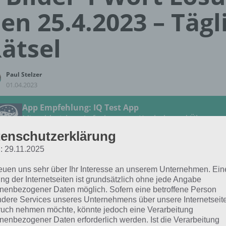
en 25.4.2023 – Tägl
ätsel
Paul Stelzer
01.04.2023
App Empfehlung: IQ Test App
Mit zahlreichen Aufgaben zum Knobeln und Üben
JETZT KOSTENLOS HERUNTERLADEN
enschutzerklärung
: 29.11.2025
 Lösung für das tägliche Rätsel vom 25.4.2023 zu Ach, wie 
reuen uns sehr über Ihr Interesse an unserem Unternehmen. Ein
der 1 Wort. Wenn du dort aktuell feststeckst, hier die Lösun
ng der Internetseiten ist grundsätzlich ohne jede Angabe
nenbezogener Daten möglich. Sofern eine betroffene Person
dere Services unseres Unternehmens über unsere Internetseite
KÜSSEN
uch nehmen möchte, könnte jedoch eine Verarbeitung
nenbezogener Daten erforderlich werden. Ist die Verarbeitung