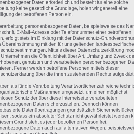
suchst eine andere Lösung?
nenbezogener Daten erforderlich und besteht für eine solche
beitung keine gesetzliche Grundlage, holen wir generell eine
lligung der betroffenen Person ein.
Tägliches BONUS Rätsel:
Zur Lösung vom 25.4.2023
erarbeitung personenbezogener Daten, beispielsweise des Na
Rätsel aus dem Jahr 2022:
Schau mal, was vor einem Jahr, i
nschrift, E-Mail-Adresse oder Telefonnummer einer betroffenen
n, erfolgt stets im Einklang mit der Datenschutz-Grundverordnu
gesucht war
n Übereinstimmung mit den für uns geltenden landesspezifisch
schutzbestimmungen. Mittels dieser Datenschutzerklärung mö
Zur Übersicht
:
4 Bilder 1 Wort Lösungen zu Ach, wie Süß im 
 Unternehmen die Öffentlichkeit über Art, Umfang und Zweck de
rhobenen, genutzten und verarbeiteten personenbezogenen Da
mieren. Ferner werden betroffene Personen mittels dieser
schutzerklärung über die ihnen zustehenden Rechte aufgeklärt
aben als für die Verarbeitung Verantwortlicher zahlreiche techn
rganisatorische Maßnahmen umgesetzt, um einen möglichst
nlosen Schutz der über diese Internetseite verarbeiteten
nenbezogenen Daten sicherzustellen. Dennoch können
netbasierte Datenübertragungen grundsätzlich Sicherheitslücke
isen, sodass ein absoluter Schutz nicht gewährleistet werden k
iesem Grund steht es jeder betroffenen Person frei,
nenbezogene Daten auch auf alternativen Wegen, beispielswe
onisch, an uns zu übermitteln.