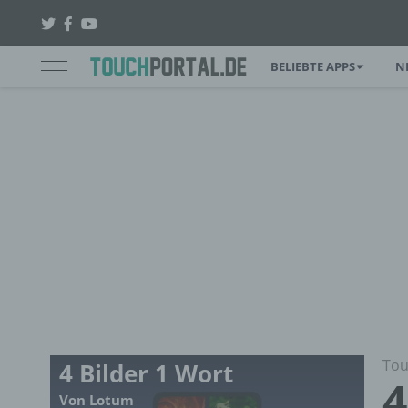
BELIEBTE APPS
N
Tou
4 Bilder 1 Wort
4
Von Lotum