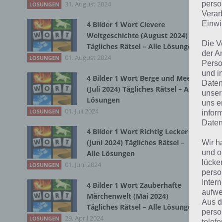
31. August 2024
Du 
perso
LÖSUNGEN
Verar
Einwi
4 Bilder 1 Wort Clevere
Weltgeschichte (August 2024)
Die V
Tägliches Rätsel – Alle Lösungen
der A
01. August 2024
LÖSUNGEN
Perso
und i
4 Bilder 1 Wort Berge und Meer
Daten
(Juli 2024) Tägliches Rätsel – Alle
unser
Lösungen
uns e
01. Juli 2024
LÖSUNGEN
infor
Daten
4 Bilder 1 Wort Richtig Lecker
(Juni 2024) Tägliches Rätsel –
Wir h
und o
Alle Lösungen
lücke
01. Juni 2024
LÖSUNGEN
perso
Inter
4 Bilder 1 Wort Zauberhafte
aufwe
Märchenwelt (Mai 2024)
Aus d
Tägliches Rätsel – Alle Lösungen
perso
29. April 2024
LÖSUNGEN
telef