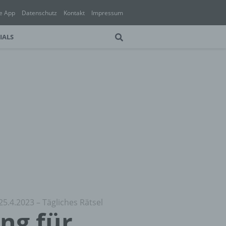
e App
Datenschutz
Kontakt
Impressum
IALS
25.4.2023 – Tägliches Rätsel
ung für