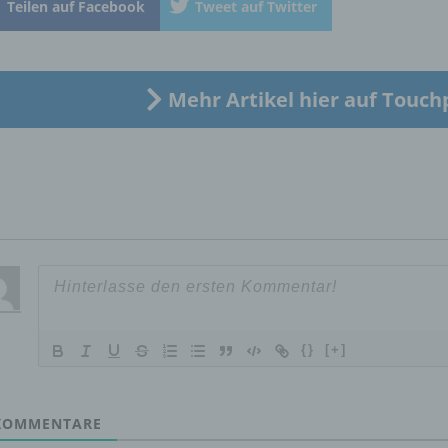
Teilen auf Facebook
Tweet auf Twitter
„betroffene Person") beziehen. Als identifizierbar wird eine natü
Person angesehen, die direkt oder indirekt, insbesondere mittel
Zuordnung zu einer Kennung wie einem Namen, zu einer
Kennnummer, zu Standortdaten, zu einer Online-Kennung oder
einem oder mehreren besonderen Merkmalen, die Ausdruck de
Mehr Artikel hier auf Touch
physischen, physiologischen, genetischen, psychischen,
wirtschaftlichen, kulturellen oder sozialen Identität dieser natür
Person sind, identifiziert werden kann.
b) betroffene Person
Betroffene Person ist jede identifizierte oder identifizierbare
natürliche Person, deren personenbezogene Daten von dem für
Verarbeitung Verantwortlichen verarbeitet werden.
{}
[+]
c) Verarbeitung
OMMENTARE
Verarbeitung ist jeder mit oder ohne Hilfe automatisierter Verfa