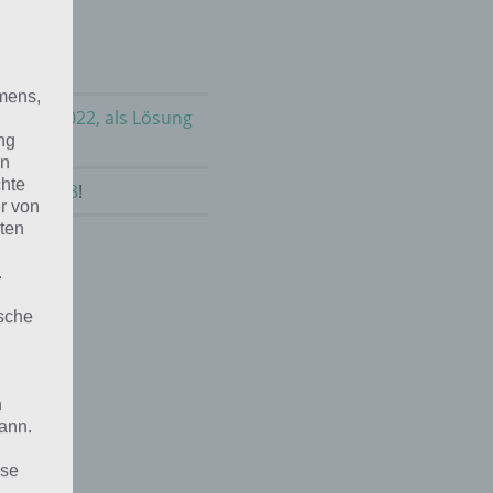
mens,
m April 2022, als Lösung
ng
en
chte
April 2023
!
r von
ten
.
ische
n
ann.
ise