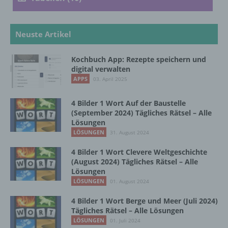
b) betroffene Person
Neuste Artikel
Betroffene Person ist jede identifizierte oder
Kochbuch App: Rezepte speichern und
identifizierbare natürliche Person, deren
digital verwalten
personenbezogene Daten von dem für die
APPS
03. April 2025
Verarbeitung Verantwortlichen verarbeitet
werden.
4 Bilder 1 Wort Auf der Baustelle
(September 2024) Tägliches Rätsel – Alle
Lösungen
c) Verarbeitung
LÖSUNGEN
31. August 2024
4 Bilder 1 Wort Clevere Weltgeschichte
Verarbeitung ist jeder mit oder ohne Hilfe
(August 2024) Tägliches Rätsel – Alle
automatisierter Verfahren ausgeführte
Lösungen
Vorgang oder jede solche Vorgangsreihe im
LÖSUNGEN
01. August 2024
Zusammenhang mit personenbezogenen
Daten wie das Erheben, das Erfassen, die
4 Bilder 1 Wort Berge und Meer (Juli 2024)
Organisation, das Ordnen, die Speicherung,
Tägliches Rätsel – Alle Lösungen
die Anpassung oder Veränderung, das
LÖSUNGEN
01. Juli 2024
Auslesen, das Abfragen, die Verwendung,