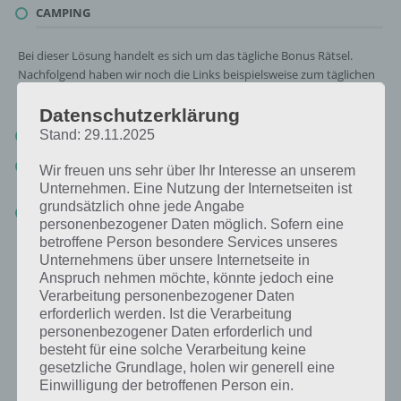
CAMPING
Bei dieser Lösung handelt es sich um das tägliche Bonus Rätsel.
Nachfolgend haben wir noch die Links beispielsweise zum täglichen
Rätsel und was 2018 gesucht war:
Datenschutzerklärung
Tägliches Rätsel:
Zur Lösung vom 26.11.2019
Stand: 29.11.2025
Rätsel aus dem Jahr 2018:
Schau mal, was vor einem Jahr, am
Wir freuen uns sehr über Ihr Interesse an unserem
26.11.2018, als Lösung gesucht war
Unternehmen. Eine Nutzung der Internetseiten ist
grundsätzlich ohne jede Angabe
Zur Übersicht
:
4 Bilder 1 Wort Lösungen zu Amsterdam im
personenbezogener Daten möglich. Sofern eine
November 2019
!
betroffene Person besondere Services unseres
Unternehmens über unsere Internetseite in
Kurze Begriffserklärung zur Lösung Camping
Anspruch nehmen möchte, könnte jedoch eine
Verarbeitung personenbezogener Daten
Camping ist die Lösung für das tägliche Bonus Rätsel am 26.11.2019
erforderlich werden. Ist die Verarbeitung
in 4 Bilder 1 Wort, doch welche Bedeutung hat dieses eigentlich und
personenbezogener Daten erforderlich und
was gibt es dazu zu wissen? Passt das Wort auch zu Amsterdam? Zu
besteht für eine solche Verarbeitung keine
bestimmten Lösungen präsentieren wir daher auch immer eine
gesetzliche Grundlage, holen wir generell eine
kurze Begriffserklärung!
Einwilligung der betroffenen Person ein.