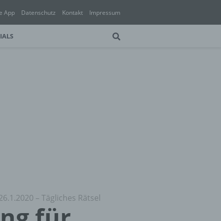
e App
Datenschutz
Kontakt
Impressum
IALS
26.1.2020 – Tägliches Rätsel
ung für