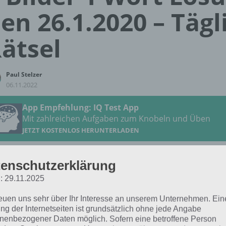
en 26.1.2020 – Tägl
ätsel
Paul Stelzer
06.11.2022
App Empfehlung: IQ Test App
Mit zahlreichen Aufgaben zum Knobeln und Üben
JETZT KOSTENLOS HERUNTERLADEN
 Lösung für das tägliche Rätsel vom 26.1.2020 zu Norwege
enschutzerklärung
der 1 Wort. Wenn du dort aktuell feststeckst, hier die Lösun
: 29.11.2025
reuen uns sehr über Ihr Interesse an unserem Unternehmen. Ein
TROLL
ng der Internetseiten ist grundsätzlich ohne jede Angabe
nenbezogener Daten möglich. Sofern eine betroffene Person