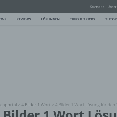
Startseite
Unser
EWS
REVIEWS
LÖSUNGEN
TIPPS & TRICKS
TUTOR
chportal
>
4 Bilder 1 Wort
>
4 Bilder 1 Wort Lösung für den 
 Bilder 1 Wort Lös