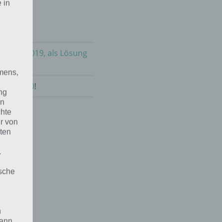
 in
m 26.1.2019, als Lösung
mens,
nuar 2020
!
ng
en
chte
r von
ten
.
ische
n
ann.