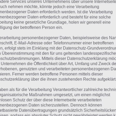
dere Services unseres Unternehmens über unsere Internetseite
suchst eine andere Lösung?
uch nehmen möchte, könnte jedoch eine Verarbeitung
nenbezogener Daten erforderlich werden. Ist die Verarbeitung
Tägliches BONUS Rätsel:
Zur Lösung vom 26.1.2020
nenbezogener Daten erforderlich und besteht für eine solche
beitung keine gesetzliche Grundlage, holen wir generell eine
Rätsel aus dem Jahr 2019:
Schau mal, was vor einem Jahr, a
lligung der betroffenen Person ein.
gesucht war
erarbeitung personenbezogener Daten, beispielsweise des Na
nschrift, E-Mail-Adresse oder Telefonnummer einer betroffenen
Zur Übersicht
:
4 Bilder 1 Wort Lösungen zu Norwegen im Ja
n, erfolgt stets im Einklang mit der Datenschutz-Grundverordnu
n Übereinstimmung mit den für uns geltenden landesspezifisch
schutzbestimmungen. Mittels dieser Datenschutzerklärung mö
 Unternehmen die Öffentlichkeit über Art, Umfang und Zweck de
rhobenen, genutzten und verarbeiteten personenbezogenen Da
mieren. Ferner werden betroffene Personen mittels dieser
schutzerklärung über die ihnen zustehenden Rechte aufgeklärt
aben als für die Verarbeitung Verantwortlicher zahlreiche techn
rganisatorische Maßnahmen umgesetzt, um einen möglichst
nlosen Schutz der über diese Internetseite verarbeiteten
nenbezogenen Daten sicherzustellen. Dennoch können
netbasierte Datenübertragungen grundsätzlich Sicherheitslücke
isen, sodass ein absoluter Schutz nicht gewährleistet werden k