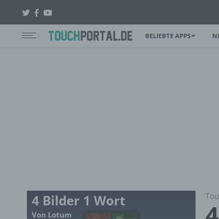
BELIEBTE APPS
N
Tou
4 Bilder 1 Wort
4
Von Lotum