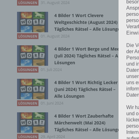
beson
31. August 2024
Du 
LÖSUNGEN
Anspr
perso
4 Bilder 1 Wort Clevere
perso
Weltgeschichte (August 2024)
Verar
Tägliches Rätsel – Alle Lösungen
Einwi
01. August 2024
LÖSUNGEN
Die V
4 Bilder 1 Wort Berge und Meer
der A
(Juli 2024) Tägliches Rätsel – Alle
Perso
Lösungen
und i
01. Juli 2024
Daten
LÖSUNGEN
unser
4 Bilder 1 Wort Richtig Lecker
uns e
infor
(Juni 2024) Tägliches Rätsel –
Daten
Alle Lösungen
01. Juni 2024
LÖSUNGEN
Wir h
und o
4 Bilder 1 Wort Zauberhafte
lücke
Märchenwelt (Mai 2024)
perso
Tägliches Rätsel – Alle Lösungen
Inter
29. April 2024
LÖSUNGEN
aufwe