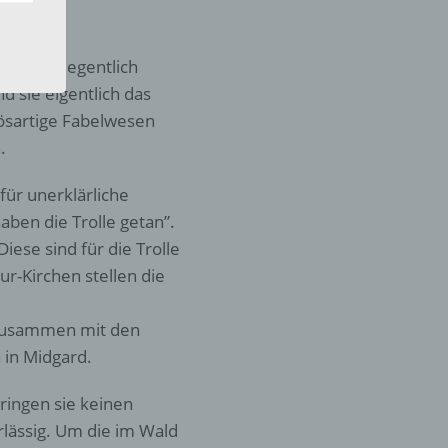
eine
den
aden. Gelegentlich
rliche
d sie eigentlich das
s
bösartige Fabelwesen
 zu
.
r
lichen
für unerklärliche
ben die Trolle getan”.
iese sind für die Trolle
r-Kirchen stellen die
n zusammen mit den
 die
 in Midgard.
bringen sie keinen
rlässig. Um die im Wald