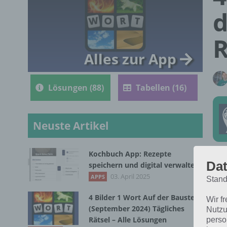
d
R
Alles zur App
Lösungen (88)
Tabellen (16)
Neuste Artikel
Kochbuch App: Rezepte
Die
Dat
speichern und digital verwalten
Bil
03. April 2025
APPS
Stand
4 Bilder 1 Wort Auf der Baustelle
Wir f
(September 2024) Tägliches
Nutzu
Rätsel – Alle Lösungen
perso