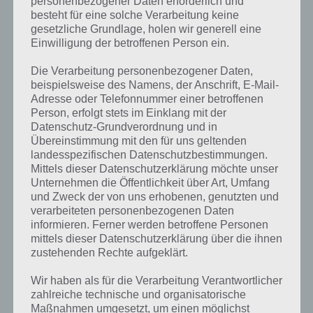
personenbezogener Daten erforderlich und
besteht für eine solche Verarbeitung keine
gesetzliche Grundlage, holen wir generell eine
Einwilligung der betroffenen Person ein.
Die Verarbeitung personenbezogener Daten,
Kurze Begriffserklärung zur Lösung Drei
beispielsweise des Namens, der Anschrift, E-Mail-
Adresse oder Telefonnummer einer betroffenen
Person, erfolgt stets im Einklang mit der
Drei ist die Lösung für das tägliche Rätsel am 25.12.2017 in 4 Bilder 1
Datenschutz-Grundverordnung und in
Wort, doch welche Bedeutung hat dieses eigentlich? Drei, ein Begriff,
Übereinstimmung mit den für uns geltenden
den wir eher als die Ziffer verstehen, denn als Wort. DIe Ziffer 3 gibt
landesspezifischen Datenschutzbestimmungen.
es natürlich in verschiedenen Sprachen. Nun soll es aber mal um der
Mittels dieser Datenschutzerklärung möchte unser
Einordnung des Begriffes gehen.
Unternehmen die Öffentlichkeit über Art, Umfang
und Zweck der von uns erhobenen, genutzten und
Kommen wir als nächstes zur Bedeutung des Begriffs Drei in der
verarbeiteten personenbezogenen Daten
Mathematik. Die Drei ist eine natürliche Zahl zwischen der zwei und
informieren. Ferner werden betroffene Personen
der vier. Weiterhin ist sie die erste ungerade Primzahl (denn die 1 ist
mittels dieser Datenschutzerklärung über die ihnen
bekanntlich keine Primzahl) und die zweitkleinste nach der Zwei. Es
zustehenden Rechte aufgeklärt.
gibt aber noch weitere Primzahl-Kategorien. Nach der Mersenne-
Primzahl und der Femat-Primzahl ist die drei die erste. Bei der
Wir haben als für die Verarbeitung Verantwortlicher
Fibonacci-Folge ist sie die vierte Zahl. Römisch ist die Zahl Drei als III
zahlreiche technische und organisatorische
gekennzeichnet.
Maßnahmen umgesetzt, um einen möglichst