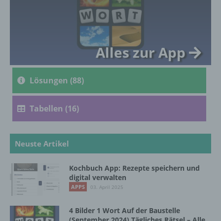
genetischen, psychischen, wirtschaftlichen,
kulturellen oder sozialen Identität dieser
natürlichen Person sind, identifiziert werden
kann.
Alles zur App
b) betroffene Person
Lösungen (88)
Betroffene Person ist jede identifizierte oder
identifizierbare natürliche Person, deren
Tabellen (16)
personenbezogene Daten von dem für die
Verarbeitung Verantwortlichen verarbeitet
werden.
Neuste Artikel
c) Verarbeitung
Kochbuch App: Rezepte speichern und
digital verwalten
APPS
Verarbeitung ist jeder mit oder ohne Hilfe
03. April 2025
automatisierter Verfahren ausgeführte
Vorgang oder jede solche Vorgangsreihe im
4 Bilder 1 Wort Auf der Baustelle
Zusammenhang mit personenbezogenen
(September 2024) Tägliches Rätsel – Alle