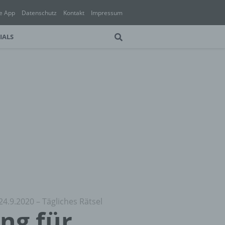
e App
Datenschutz
Kontakt
Impressum
IALS
24.9.2020 – Tägliches Rätsel
ung für