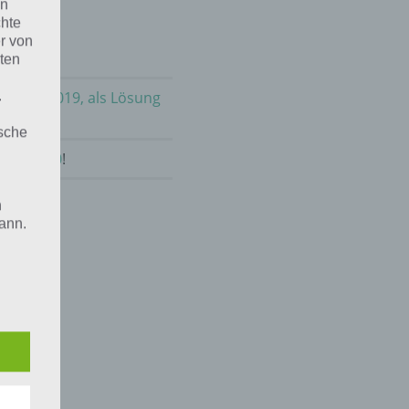
en
chte
r von
ten
m 24.9.2019, als Lösung
.
ische
mber 2020
!
n
ann.
ise
 den