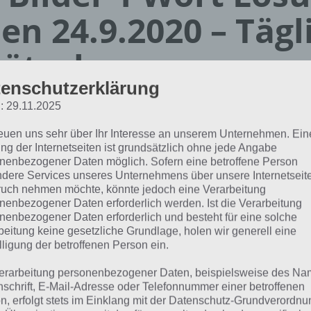
en 24.9.2020 – Tägl
ätsel
enschutzerklärung
Paul Stelzer
: 29.11.2025
01.09.2020
reuen uns sehr über Ihr Interesse an unserem Unternehmen. Ein
App Empfehlung: IQ Test App
ng der Internetseiten ist grundsätzlich ohne jede Angabe
Mit zahlreichen Aufgaben zum Knobeln und Üben
nenbezogener Daten möglich. Sofern eine betroffene Person
dere Services unseres Unternehmens über unsere Internetseite
JETZT KOSTENLOS HERUNTERLADEN
uch nehmen möchte, könnte jedoch eine Verarbeitung
nenbezogener Daten erforderlich werden. Ist die Verarbeitung
nenbezogener Daten erforderlich und besteht für eine solche
 Lösung für das tägliche Rätsel vom 24.9.2020 zu Kenia i
beitung keine gesetzliche Grundlage, holen wir generell eine
der 1 Wort. Wenn du dort aktuell feststeckst, hier die Lösun
lligung der betroffenen Person ein.
erarbeitung personenbezogener Daten, beispielsweise des Na
DEO
nschrift, E-Mail-Adresse oder Telefonnummer einer betroffenen
n, erfolgt stets im Einklang mit der Datenschutz-Grundverordnu