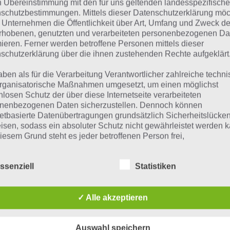
n Übereinstimmung mit den für uns geltenden landesspezifisch
suchst eine andere Lösung?
schutzbestimmungen. Mittels dieser Datenschutzerklärung mö
 Unternehmen die Öffentlichkeit über Art, Umfang und Zweck de
Tägliches BONUS Rätsel:
Zur Lösung vom 24.9.2020
rhobenen, genutzten und verarbeiteten personenbezogenen Da
mieren. Ferner werden betroffene Personen mittels dieser
Rätsel aus dem Jahr 2019:
Schau mal, was vor einem Jahr, a
schutzerklärung über die ihnen zustehenden Rechte aufgeklärt
gesucht war
aben als für die Verarbeitung Verantwortlicher zahlreiche techn
rganisatorische Maßnahmen umgesetzt, um einen möglichst
Zur Übersicht
:
4 Bilder 1 Wort Lösungen zu Kenia im Septe
nlosen Schutz der über diese Internetseite verarbeiteten
nenbezogenen Daten sicherzustellen. Dennoch können
netbasierte Datenübertragungen grundsätzlich Sicherheitslücke
isen, sodass ein absoluter Schutz nicht gewährleistet werden k
iesem Grund steht es jeder betroffenen Person frei,
nenbezogene Daten auch auf alternativen Wegen, beispielswe
onisch, an uns zu übermitteln.
ssenziell
Statistiken
iffsbestimmungen
✓ Alle akzeptieren
atenschutzerklärung beruht auf den Begrifflichkeiten, die durch
äischen Richtlinien- und Verordnungsgeber beim Erlass der
Auswahl speichern