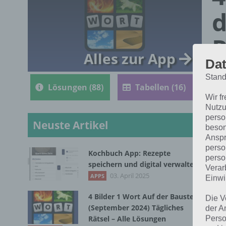
d
R
Alles zur App
Dat
Stand
Lösungen (88)
Tabellen (16)
Wir f
Nutzu
perso
Neuste Artikel
beson
Anspr
perso
Kochbuch App: Rezepte
perso
Die
speichern und digital verwalten
Verar
Bil
03. April 2025
APPS
Einwi
4 Bilder 1 Wort Auf der Baustelle
Die V
(September 2024) Tägliches
der A
Rätsel – Alle Lösungen
Perso