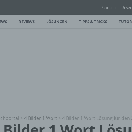
Startseite
Unser
EWS
REVIEWS
LÖSUNGEN
TIPPS & TRICKS
TUTOR
chportal
>
4 Bilder 1 Wort
>
4 Bilder 1 Wort Lösung für den 
 Bilder 1 Wort Lös