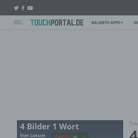
BELIEBTE APPS
N
Tou
4 Bilder 1 Wort
4
Von Lotum