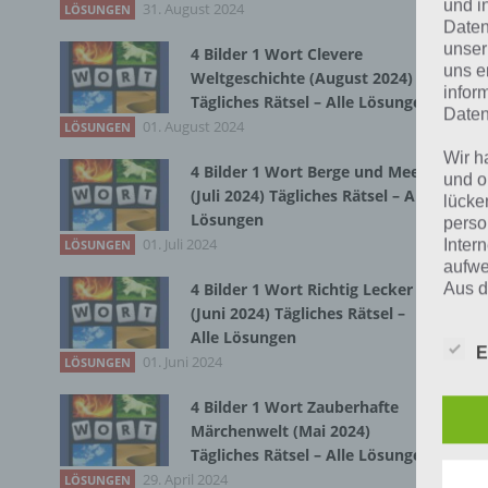
und i
31. August 2024
Du 
LÖSUNGEN
Daten
unser
4 Bilder 1 Wort Clevere
uns e
Weltgeschichte (August 2024)
infor
Tägliches Rätsel – Alle Lösungen
Daten
01. August 2024
LÖSUNGEN
Wir h
4 Bilder 1 Wort Berge und Meer
und o
(Juli 2024) Tägliches Rätsel – Alle
lücke
Lösungen
perso
01. Juli 2024
Inter
LÖSUNGEN
aufwe
4 Bilder 1 Wort Richtig Lecker
Aus d
perso
(Juni 2024) Tägliches Rätsel –
telef
Alle Lösungen
E
01. Juni 2024
LÖSUNGEN
4 Bilder 1 Wort Zauberhafte
Begr
Märchenwelt (Mai 2024)
Tägliches Rätsel – Alle Lösungen
Die D
29. April 2024
LÖSUNGEN
Europ