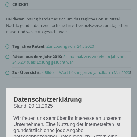
CRICKET
Bei dieser Lösung handelt es sich um das tägliche Bonus Rätsel.
Nachfolgend haben wir noch die Links beispielsweise zum täglichen
Rätsel und was 2019 gesucht war:
Tägliches Rätsel:
Zur Lösung vom 24.5.2020
Rätsel aus dem Jahr 2019:
Schau mal, was vor einem Jahr, am
24.5.2019, als Lösung gesucht war
Zur Übersicht
:
4 Bilder 1 Wort Lösungen zu Jamaika im Mai 2020
!
Datenschutzerklärung
Stand: 29.11.2025
Wir freuen uns sehr über Ihr Interesse an unserem
Unternehmen. Eine Nutzung der Internetseiten ist
grundsätzlich ohne jede Angabe
personenbezogener Daten möglich. Sofern eine