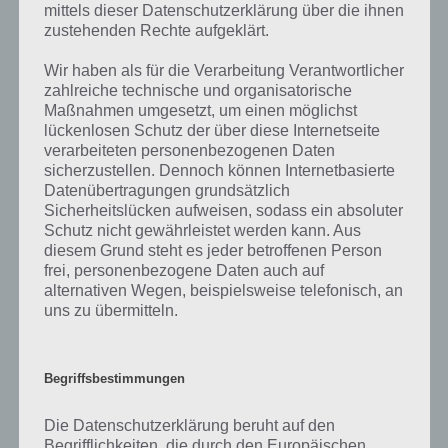
bestimmten Lösungen präsentieren wir daher auch immer eine
mittels dieser Datenschutzerklärung über die ihnen
kurze Begriffserklärung!
zustehenden Rechte aufgeklärt.
Cricket, das ist eine Mannschaftssportart und in Deutschland amtlich
Wir haben als für die Verarbeitung Verantwortlicher
zahlreiche technische und organisatorische
als Kricket bezeichnet. Da in Deutschland aber vor allem Fußball
Maßnahmen umgesetzt, um einen möglichst
dominiert, ist Cricket weitgehend unbekannt. Daher möchte ich das
lückenlosen Schutz der über diese Internetseite
Schlagballspiel mal ein wenig genauer vorstellen, wie es gespielt wird
verarbeiteten personenbezogenen Daten
und was es dabei zu beachten gilt.
sicherzustellen. Dennoch können Internetbasierte
Datenübertragungen grundsätzlich
Wie bei jeder Mannschaftssportart treten auch beim Cricket zwei
Sicherheitslücken aufweisen, sodass ein absoluter
Mannschaften gegeneinander an. Vor allem in Ländern des
Schutz nicht gewährleistet werden kann. Aus
Commonwealth ist Cricket beliebt und wird als Nationalsport
diesem Grund steht es jeder betroffenen Person
betrieben.
frei, personenbezogene Daten auch auf
alternativen Wegen, beispielsweise telefonisch, an
uns zu übermitteln.
Je nachdem, welches Mannschaft den Schlag hat, ergibt sich die
Anzahl der Spieler auf dem Feld. Die Feldmannschaft hat 11 Spieler
auf dem Feld, die Schlagmannschaft zwei Spieler.
Begriffsbestimmungen
Das Spielfeld ist dabei in zwei oder vier Spielabschnitte eingeteilt, den
sogenannten Innings. Je Mannschaft ist abwechseln Schlag- oder
Die Datenschutzerklärung beruht auf den
Feldmannschaft. Dabei versucht der Werfer (der sogenannte Bowler)
Begrifflichkeiten, die durch den Europäischen