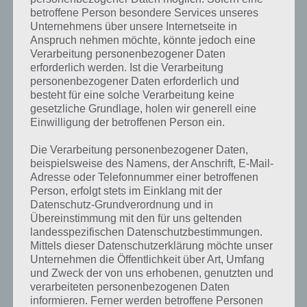
betroffene Person besondere Services unseres
Unternehmens über unsere Internetseite in
Anspruch nehmen möchte, könnte jedoch eine
Verarbeitung personenbezogener Daten
erforderlich werden. Ist die Verarbeitung
personenbezogener Daten erforderlich und
besteht für eine solche Verarbeitung keine
gesetzliche Grundlage, holen wir generell eine
Einwilligung der betroffenen Person ein.
Die Verarbeitung personenbezogener Daten,
beispielsweise des Namens, der Anschrift, E-Mail-
Adresse oder Telefonnummer einer betroffenen
Person, erfolgt stets im Einklang mit der
Datenschutz-Grundverordnung und in
Kurze Begriffserklärung zur Lösung
Übereinstimmung mit den für uns geltenden
landesspezifischen Datenschutzbestimmungen.
Cricket
Mittels dieser Datenschutzerklärung möchte unser
Unternehmen die Öffentlichkeit über Art, Umfang
Cricket ist die Lösung für das tägliche Bonus Rätsel am 24.5.2020 in 4
und Zweck der von uns erhobenen, genutzten und
Bilder 1 Wort, doch welche Bedeutung hat dieses eigentlich und was
verarbeiteten personenbezogenen Daten
gibt es dazu zu wissen? Passt das Wort auch zu Jamaika? Zu
informieren. Ferner werden betroffene Personen