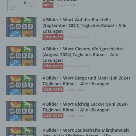
Vorgang oder jede solche Vorgangsreihe im
APPS
03. April 2025
Zusammenhang mit personenbezogenen
Daten wie das Erheben, das Erfassen, die
Organisation, das Ordnen, die Speicherung,
4 Bilder 1 Wort Auf der Baustelle
die Anpassung oder Veränderung, das
(September 2024) Tägliches Rätsel – Alle
Lösungen
Auslesen, das Abfragen, die Verwendung,
die Offenlegung durch Übermittlung,
LÖSUNGEN
31. August 2024
Verbreitung oder eine andere Form der
4 Bilder 1 Wort Clevere Weltgeschichte
Bereitstellung, den Abgleich oder die
(August 2024) Tägliches Rätsel – Alle
Verknüpfung, die Einschränkung, das
Lösungen
Löschen oder die Vernichtung.
LÖSUNGEN
01. August 2024
4 Bilder 1 Wort Berge und Meer (Juli 2024)
d) Einschränkung der Verarbeitung
Tägliches Rätsel – Alle Lösungen
LÖSUNGEN
01. Juli 2024
Einschränkung der Verarbeitung ist die
Markierung gespeicherter
4 Bilder 1 Wort Richtig Lecker (Juni 2024)
personenbezogener Daten mit dem Ziel, ihre
Tägliches Rätsel – Alle Lösungen
künftige Verarbeitung einzuschränken.
LÖSUNGEN
01. Juni 2024
4 Bilder 1 Wort Zauberhafte Märchenwelt
e) Profiling
(Mai 2024) Tägliches Rätsel – Alle