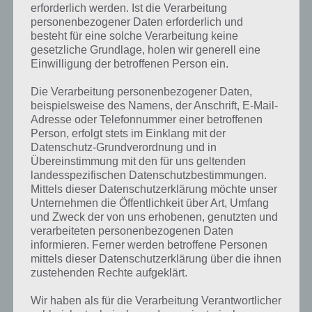
erforderlich werden. Ist die Verarbeitung
personenbezogener Daten erforderlich und
besteht für eine solche Verarbeitung keine
gesetzliche Grundlage, holen wir generell eine
Einwilligung der betroffenen Person ein.
Die Verarbeitung personenbezogener Daten,
beispielsweise des Namens, der Anschrift, E-Mail-
Adresse oder Telefonnummer einer betroffenen
Person, erfolgt stets im Einklang mit der
Datenschutz-Grundverordnung und in
Übereinstimmung mit den für uns geltenden
landesspezifischen Datenschutzbestimmungen.
Mittels dieser Datenschutzerklärung möchte unser
Unternehmen die Öffentlichkeit über Art, Umfang
und Zweck der von uns erhobenen, genutzten und
verarbeiteten personenbezogenen Daten
Kurze Begriffserklärung zur Lösung
informieren. Ferner werden betroffene Personen
Training
mittels dieser Datenschutzerklärung über die ihnen
zustehenden Rechte aufgeklärt.
Training ist die Lösung für das tägliche Bonus Rätsel am 24.2.2022 in
Wir haben als für die Verarbeitung Verantwortlicher
4 Bilder 1 Wort, doch welche Bedeutung hat dieses eigentlich und