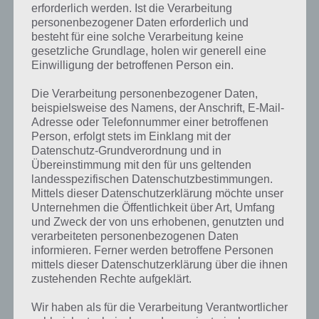
erforderlich werden. Ist die Verarbeitung
personenbezogener Daten erforderlich und
besteht für eine solche Verarbeitung keine
gesetzliche Grundlage, holen wir generell eine
Einwilligung der betroffenen Person ein.
Die Verarbeitung personenbezogener Daten,
beispielsweise des Namens, der Anschrift, E-Mail-
Adresse oder Telefonnummer einer betroffenen
Person, erfolgt stets im Einklang mit der
Datenschutz-Grundverordnung und in
Übereinstimmung mit den für uns geltenden
landesspezifischen Datenschutzbestimmungen.
Mittels dieser Datenschutzerklärung möchte unser
Unternehmen die Öffentlichkeit über Art, Umfang
und Zweck der von uns erhobenen, genutzten und
verarbeiteten personenbezogenen Daten
Kurze Begriffserklärung zur Lösung
informieren. Ferner werden betroffene Personen
Familie
mittels dieser Datenschutzerklärung über die ihnen
zustehenden Rechte aufgeklärt.
Familie ist die Lösung für das tägliche Bonus Rätsel am 23.2.2022 in 4
Wir haben als für die Verarbeitung Verantwortlicher
Bilder 1 Wort, doch welche Bedeutung hat dieses eigentlich und was