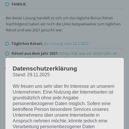
FAMILIE
Bei dieser Lösung handelt es sich um das tägliche Bonus Rätsel.
Nachfolgend haben wir noch die Links beispielsweise zum täglichen
Rätsel und was 2021 gesucht war:
Tägliches Rätsel:
Zur Lösung vom 23.2.2022
Rätsel aus dem Jahr 2021:
Schau mal, was vor einem Jahr, im
Februar 2021, als Lösung gesucht war
Datenschutzerklärung
Zur Übersicht
:
4 Bilder 1 Wort Lösungen zu Tierische Freunde im
Februar 2022
!
Stand: 29.11.2025
Wir freuen uns sehr über Ihr Interesse an unserem
Unternehmen. Eine Nutzung der Internetseiten ist
grundsätzlich ohne jede Angabe
personenbezogener Daten möglich. Sofern eine
betroffene Person besondere Services unseres
Unternehmens über unsere Internetseite in
Anspruch nehmen möchte, könnte jedoch eine
Verarbeitung personenbezogener Daten