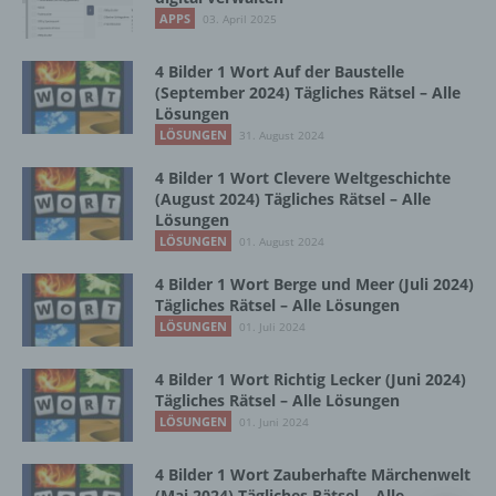
Vorgang oder jede solche Vorgangsreihe im
APPS
03. April 2025
Zusammenhang mit personenbezogenen
Daten wie das Erheben, das Erfassen, die
Organisation, das Ordnen, die Speicherung,
4 Bilder 1 Wort Auf der Baustelle
die Anpassung oder Veränderung, das
(September 2024) Tägliches Rätsel – Alle
Lösungen
Auslesen, das Abfragen, die Verwendung,
die Offenlegung durch Übermittlung,
LÖSUNGEN
31. August 2024
Verbreitung oder eine andere Form der
4 Bilder 1 Wort Clevere Weltgeschichte
Bereitstellung, den Abgleich oder die
(August 2024) Tägliches Rätsel – Alle
Verknüpfung, die Einschränkung, das
Lösungen
Löschen oder die Vernichtung.
LÖSUNGEN
01. August 2024
4 Bilder 1 Wort Berge und Meer (Juli 2024)
d) Einschränkung der Verarbeitung
Tägliches Rätsel – Alle Lösungen
LÖSUNGEN
01. Juli 2024
Einschränkung der Verarbeitung ist die
Markierung gespeicherter
4 Bilder 1 Wort Richtig Lecker (Juni 2024)
personenbezogener Daten mit dem Ziel, ihre
Tägliches Rätsel – Alle Lösungen
künftige Verarbeitung einzuschränken.
LÖSUNGEN
01. Juni 2024
4 Bilder 1 Wort Zauberhafte Märchenwelt
e) Profiling
(Mai 2024) Tägliches Rätsel – Alle