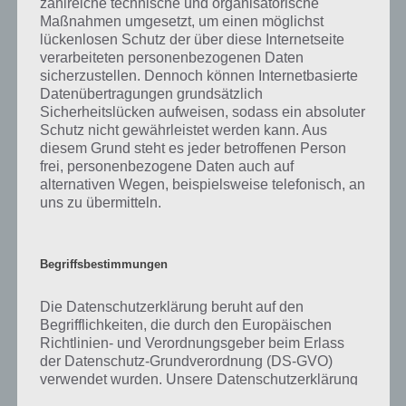
zahlreiche technische und organisatorische
gibt es dazu zu wissen? Passt das Wort auch zu Tierische Freunde?
Maßnahmen umgesetzt, um einen möglichst
Zu bestimmten Lösungen präsentieren wir daher auch immer eine
lückenlosen Schutz der über diese Internetseite
kurze Begriffserklärung!
verarbeiteten personenbezogenen Daten
sicherzustellen. Dennoch können Internetbasierte
Zu Familie haben wir zunächst keine weiteren Informationen parat!
Datenübertragungen grundsätzlich
Sicherheitslücken aufweisen, sodass ein absoluter
Schutz nicht gewährleistet werden kann. Aus
diesem Grund steht es jeder betroffenen Person
frei, personenbezogene Daten auch auf
Auf WhatsApp teilen
Teilen auf Facebook
alternativen Wegen, beispielsweise telefonisch, an
uns zu übermitteln.
Tweet auf Twitter
Begriffsbestimmungen
Mehr Artikel hier auf Touchportal
Die Datenschutzerklärung beruht auf den
Begrifflichkeiten, die durch den Europäischen
Richtlinien- und Verordnungsgeber beim Erlass
der Datenschutz-Grundverordnung (DS-GVO)
verwendet wurden. Unsere Datenschutzerklärung
soll sowohl für die Öffentlichkeit als auch für