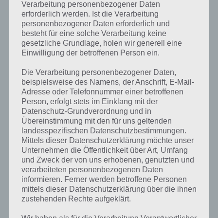
Verarbeitung personenbezogener Daten
erforderlich werden. Ist die Verarbeitung
personenbezogener Daten erforderlich und
besteht für eine solche Verarbeitung keine
gesetzliche Grundlage, holen wir generell eine
Einwilligung der betroffenen Person ein.
Kurze Begriffserklärung zur Lösung
Die Verarbeitung personenbezogener Daten,
Garten
beispielsweise des Namens, der Anschrift, E-Mail-
Adresse oder Telefonnummer einer betroffenen
Person, erfolgt stets im Einklang mit der
Garten ist die Lösung für das tägliche Rätsel am 24.2.2019 in 4 Bilder
Datenschutz-Grundverordnung und in
1 Wort, doch welche Bedeutung hat dieses eigentlich und was gibt es
Übereinstimmung mit den für uns geltenden
dazu zu wissen? Passt das Wort auch zu China? Zu bestimmten
landesspezifischen Datenschutzbestimmungen.
Lösungen präsentieren wir daher auch immer eine kurze
Mittels dieser Datenschutzerklärung möchte unser
Begriffserklärung!
Unternehmen die Öffentlichkeit über Art, Umfang
und Zweck der von uns erhobenen, genutzten und
Ein Garten ist ein vom Menschen gepflegtes Stück Land, in dem er
verarbeiteten personenbezogenen Daten
Pflanzen und Tiere sein Eigen nennt. Gärten sind ein Stück Land,
informieren. Ferner werden betroffene Personen
welches meist mit einer Hecke oder einem Zaun eingegrenzt wird.
mittels dieser Datenschutzerklärung über die ihnen
Meist wird, im Gegensatz zu einem Park, der Garten privat genutzt.
zustehenden Rechte aufgeklärt.
Er bietet Erholung, Ruhe und Entspannung und oft wird er als
paradiesischer Garten Edens genannt. Viele Menschen betrachten
Wir haben als für die Verarbeitung Verantwortlicher