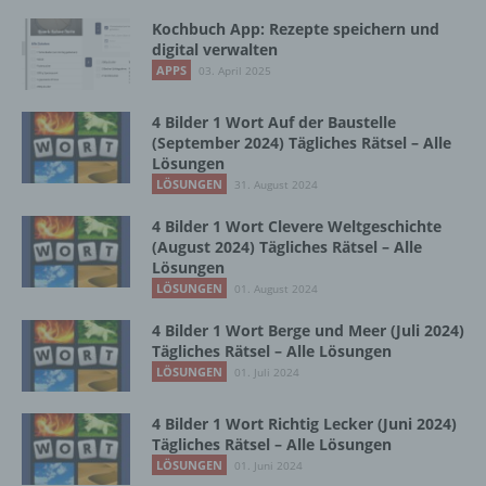
Vorgang oder jede solche Vorgangsreihe im
Kochbuch App: Rezepte speichern und
Zusammenhang mit personenbezogenen
digital verwalten
Daten wie das Erheben, das Erfassen, die
APPS
03. April 2025
Organisation, das Ordnen, die Speicherung,
die Anpassung oder Veränderung, das
4 Bilder 1 Wort Auf der Baustelle
Auslesen, das Abfragen, die Verwendung,
(September 2024) Tägliches Rätsel – Alle
die Offenlegung durch Übermittlung,
Lösungen
Verbreitung oder eine andere Form der
LÖSUNGEN
31. August 2024
Bereitstellung, den Abgleich oder die
Verknüpfung, die Einschränkung, das
4 Bilder 1 Wort Clevere Weltgeschichte
Löschen oder die Vernichtung.
(August 2024) Tägliches Rätsel – Alle
Lösungen
LÖSUNGEN
01. August 2024
d) Einschränkung der Verarbeitung
4 Bilder 1 Wort Berge und Meer (Juli 2024)
Tägliches Rätsel – Alle Lösungen
Einschränkung der Verarbeitung ist die
LÖSUNGEN
01. Juli 2024
Markierung gespeicherter
personenbezogener Daten mit dem Ziel, ihre
4 Bilder 1 Wort Richtig Lecker (Juni 2024)
künftige Verarbeitung einzuschränken.
Tägliches Rätsel – Alle Lösungen
LÖSUNGEN
01. Juni 2024