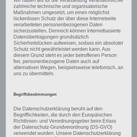
ihn als persönliche Oase, in der der Alltagsstress hinter sich gelassen
zahlreiche technische und organisatorische
werden kann.
Maßnahmen umgesetzt, um einen möglichst
lückenlosen Schutz der über diese Internetseite
verarbeiteten personenbezogenen Daten
Gärten sind Plätze, die zwar von der Natur beherrscht, jedoch vom
sicherzustellen. Dennoch können Internetbasierte
Menschen kontrolliert werden. Der Gartenbesitzer entscheidet
Datenübertragungen grundsätzlich
eigenmächtig, welche Pflanzen dort blühen sollen, ob der Rasen kurz
Sicherheitslücken aufweisen, sodass ein absoluter
oder lang gehalten wird und welche Bäume dort stehen sollen. Die
Schutz nicht gewährleistet werden kann. Aus
einen verwandeln ihn in ein Blumenmeer, andere wiederum lieben
diesem Grund steht es jeder betroffenen Person
das schlichte grün von Rasen und Bäumen.
frei, personenbezogene Daten auch auf
Für einen handwerklich begabten Menschen ist der eigene Garten
alternativen Wegen, beispielsweise telefonisch, an
nur perfekt, wenn sich dort auch ein Gartenhaus befindet. Hier
uns zu übermitteln.
werden Werkzeug oder Geräte untergebracht oder dieses wird gar
so eingerichtet, dass dort auch verweilt und übernachtet werden
kann. Viele der Gartenbesitzer sind stolz auf ihren Pavillon oder der
Begriffsbestimmungen
Sitzecke. Dieses gibt ihnen ein idyllisches Fleckchen für ungestörte
Ruhemomente.
Die Datenschutzerklärung beruht auf den
Begrifflichkeiten, die durch den Europäischen
Sogar in Träumen kommt der Garten nicht selten vor. Dieser gehört
Richtlinien- und Verordnungsgeber beim Erlass
mit zu den häufigsten Traumsymbolen.
der Datenschutz-Grundverordnung (DS-GVO)
Viele Menschen ziehen sich gern nach der Arbeit oder am
verwendet wurden. Unsere Datenschutzerklärung