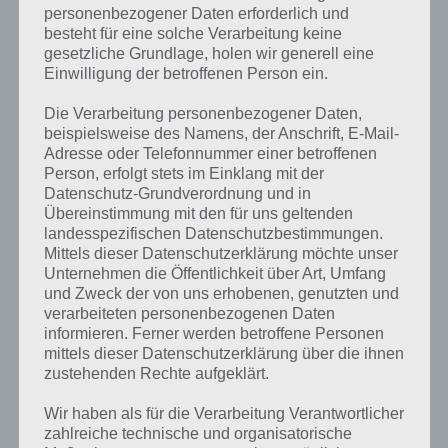
personenbezogener Daten erforderlich und
besteht für eine solche Verarbeitung keine
gesetzliche Grundlage, holen wir generell eine
Einwilligung der betroffenen Person ein.
Die Verarbeitung personenbezogener Daten,
beispielsweise des Namens, der Anschrift, E-Mail-
Adresse oder Telefonnummer einer betroffenen
Person, erfolgt stets im Einklang mit der
Datenschutz-Grundverordnung und in
Übereinstimmung mit den für uns geltenden
landesspezifischen Datenschutzbestimmungen.
Mittels dieser Datenschutzerklärung möchte unser
Kurze Begriffserklärung zur Lösung
Unternehmen die Öffentlichkeit über Art, Umfang
Schnitzen
und Zweck der von uns erhobenen, genutzten und
verarbeiteten personenbezogenen Daten
informieren. Ferner werden betroffene Personen
Schnitzen ist die Lösung für das tägliche Rätsel am 24.10.2021 in 4
mittels dieser Datenschutzerklärung über die ihnen
Bilder 1 Wort, doch welche Bedeutung hat dieses eigentlich und was
zustehenden Rechte aufgeklärt.
gibt es dazu zu wissen? Passt das Wort auch zu Spooktober? Zu
bestimmten Lösungen präsentieren wir daher auch immer eine
Wir haben als für die Verarbeitung Verantwortlicher
kurze Begriffserklärung!
zahlreiche technische und organisatorische