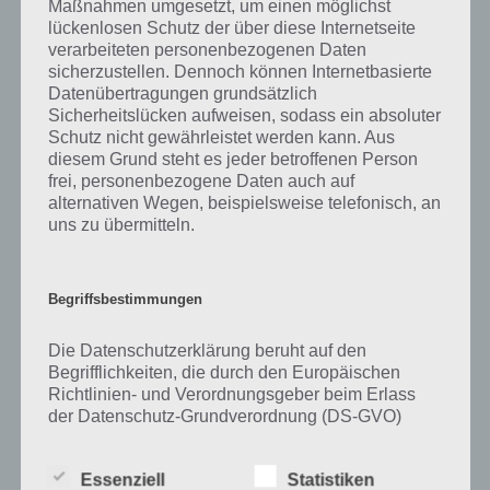
Maßnahmen umgesetzt, um einen möglichst
lückenlosen Schutz der über diese Internetseite
Zu Schnitzen haben wir zunächst keine weiteren Informationen
verarbeiteten personenbezogenen Daten
parat!
sicherzustellen. Dennoch können Internetbasierte
Datenübertragungen grundsätzlich
Sicherheitslücken aufweisen, sodass ein absoluter
Schutz nicht gewährleistet werden kann. Aus
Auf WhatsApp teilen
Teilen auf Facebook
diesem Grund steht es jeder betroffenen Person
frei, personenbezogene Daten auch auf
alternativen Wegen, beispielsweise telefonisch, an
Tweet auf Twitter
uns zu übermitteln.
Begriffsbestimmungen
Mehr Artikel hier auf Touchportal
Die Datenschutzerklärung beruht auf den
Begrifflichkeiten, die durch den Europäischen
Richtlinien- und Verordnungsgeber beim Erlass
der Datenschutz-Grundverordnung (DS-GVO)
verwendet wurden. Unsere Datenschutzerklärung
soll sowohl für die Öffentlichkeit als auch für
Essenziell
Statistiken
unsere Kunden und Geschäftspartner einfach