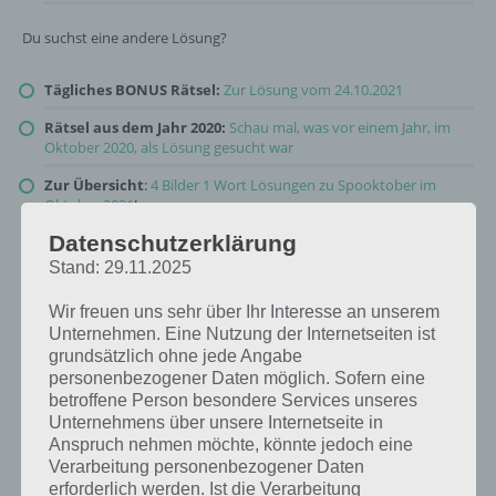
Du suchst eine andere Lösung?
Tägliches BONUS Rätsel:
Zur Lösung vom 24.10.2021
Rätsel aus dem Jahr 2020:
Schau mal, was vor einem Jahr, im
Oktober 2020, als Lösung gesucht war
Zur Übersicht
:
4 Bilder 1 Wort Lösungen zu Spooktober im
Oktober 2021
!
Datenschutzerklärung
Stand: 29.11.2025
Wir freuen uns sehr über Ihr Interesse an unserem
Unternehmen. Eine Nutzung der Internetseiten ist
grundsätzlich ohne jede Angabe
personenbezogener Daten möglich. Sofern eine
betroffene Person besondere Services unseres
Unternehmens über unsere Internetseite in
Anspruch nehmen möchte, könnte jedoch eine
Verarbeitung personenbezogener Daten
erforderlich werden. Ist die Verarbeitung