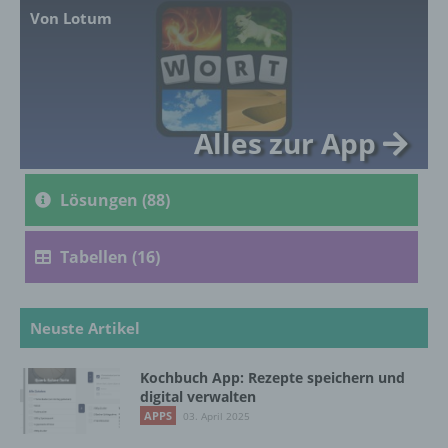
Ausdruck der physischen, physiologischen,
Von Lotum
genetischen, psychischen, wirtschaftlichen,
kulturellen oder sozialen Identität dieser
natürlichen Person sind, identifiziert werden
kann.
Alles zur App
b) betroffene Person
Lösungen (88)
Betroffene Person ist jede identifizierte oder
identifizierbare natürliche Person, deren
personenbezogene Daten von dem für die
Tabellen (16)
Verarbeitung Verantwortlichen verarbeitet
werden.
Neuste Artikel
c) Verarbeitung
Kochbuch App: Rezepte speichern und
Verarbeitung ist jeder mit oder ohne Hilfe
digital verwalten
automatisierter Verfahren ausgeführte
APPS
03. April 2025
Vorgang oder jede solche Vorgangsreihe im