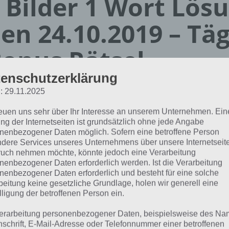
 Bilder 1 Wort Lös
en 24.10.2019 – Täg
onus Rätsel
enschutzerklärung
Paul Stelzer
: 29.11.2025
01.10.2019
reuen uns sehr über Ihr Interesse an unserem Unternehmen. Ein
App Empfehlung: IQ Test App
ng der Internetseiten ist grundsätzlich ohne jede Angabe
Mit zahlreichen Aufgaben zum Knobeln und Üben
nenbezogener Daten möglich. Sofern eine betroffene Person
dere Services unseres Unternehmens über unsere Internetseite
JETZT KOSTENLOS HERUNTERLADEN
uch nehmen möchte, könnte jedoch eine Verarbeitung
nenbezogener Daten erforderlich werden. Ist die Verarbeitung
nenbezogener Daten erforderlich und besteht für eine solche
 Lösung für das tägliche
BONUS
Rätsel vom 24.10.2019 z
beitung keine gesetzliche Grundlage, holen wir generell eine
9 in 4 Bilder 1 Wort. Wenn du dort aktuell feststeckst, hie
lligung der betroffenen Person ein.
erarbeitung personenbezogener Daten, beispielsweise des Na
PAPYRUS
nschrift, E-Mail-Adresse oder Telefonnummer einer betroffenen