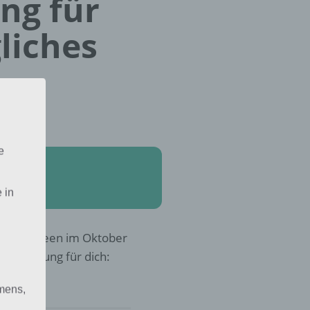
ung für
liches
e
 in
u Halloween im Oktober
r die Lösung für dich:
mens,