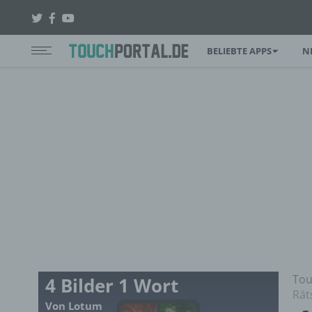
BELIEBTE APPS
N
Tou
4 Bilder 1 Wort
Rät
Von Lotum