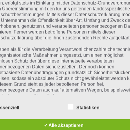
n, erfolgt stets im Einklang mit der Datenschutz-Grundverordnu
 dieser Lösung handelt es sich um das tägliche Bonus Rät
n Übereinstimmung mit den für uns geltenden landesspezifisch
schutzbestimmungen. Mittels dieser Datenschutzerklärung mö
 noch die Links beispielsweise zum täglichen Rätsel und w
 Unternehmen die Öffentlichkeit über Art, Umfang und Zweck de
rhobenen, genutzten und verarbeiteten personenbezogenen Da
mieren. Ferner werden betroffene Personen mittels dieser
ägliches Rätsel:
Zur Lösung vom 24.10.2019
schutzerklärung über die ihnen zustehenden Rechte aufgeklärt
Rätsel aus dem Jahr 2018:
Schau mal, was vor einem Jahr, a
aben als für die Verarbeitung Verantwortlicher zahlreiche techn
gesucht war
rganisatorische Maßnahmen umgesetzt, um einen möglichst
nlosen Schutz der über diese Internetseite verarbeiteten
Zur Übersicht
:
4 Bilder 1 Wort Lösungen zu Halloween im O
nenbezogenen Daten sicherzustellen. Dennoch können
netbasierte Datenübertragungen grundsätzlich Sicherheitslücke
isen, sodass ein absoluter Schutz nicht gewährleistet werden k
iesem Grund steht es jeder betroffenen Person frei,
nenbezogene Daten auch auf alternativen Wegen, beispielswe
onisch, an uns zu übermitteln.
ssenziell
Statistiken
iffsbestimmungen
✓ Alle akzeptieren