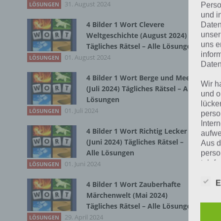
31. August 2024
LÖSUNGEN
Perso
Bei
und i
4 Bilder 1 Wort Clevere
Daten
wir
unser
Weltgeschichte (August 2024)
uns e
Tägliches Rätsel – Alle Lösungen
infor
T
01. August 2024
LÖSUNGEN
Daten
4 Bilder 1 Wort Berge und Meer
Wir h
(Juli 2024) Tägliches Rätsel – Alle
und o
Lösungen
lücke
01. Juli 2024
LÖSUNGEN
perso
Inter
4 Bilder 1 Wort Richtig Lecker
aufwe
(Juni 2024) Tägliches Rätsel –
Aus d
Alle Lösungen
perso
telef
01. Juni 2024
LÖSUNGEN
E
4 Bilder 1 Wort Zauberhafte
Märchenwelt (Mai 2024)
Begr
Tägliches Rätsel – Alle Lösungen
29. April 2024
LÖSUNGEN