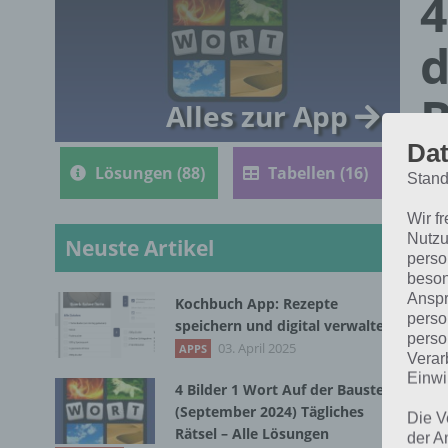
4
d
B
Alles zur App
Dat
Lösungen (88)
Tabellen (16)
Stand
Wir f
Nutzu
Neuste Artikel
perso
beson
Anspr
Kochbuch App: Rezepte
perso
speichern und digital verwalten
perso
Die
03. April 2025
APPS
Verar
201
Einwi
4 Bilder 1 Wort Auf der Baustelle
(September 2024) Tägliches
Die V
Rätsel – Alle Lösungen
der A