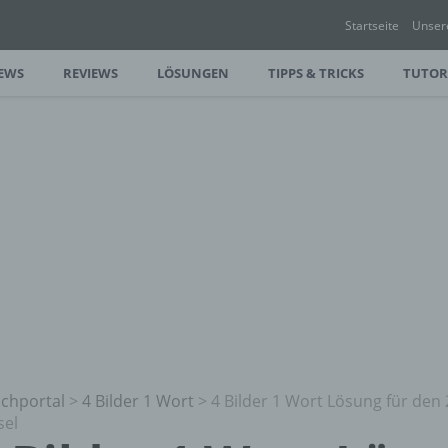
Startseite
Unser
EWS
REVIEWS
LÖSUNGEN
TIPPS & TRICKS
TUTOR
chportal
>
4 Bilder 1 Wort
>
4 Bilder 1 Wort Lösung für den
sel