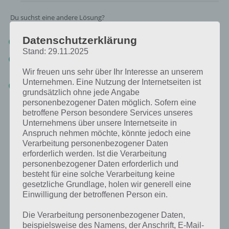
Du suchst eine andere Lösung?
Datenschutzerklärung
Tägliches BONUS Rätsel:
Zur Lösung vom 23.8.2019
Stand: 29.11.2025
Rätsel aus dem Jahr 2018:
Schau mal, was vor einem Jahr, am
23.8.2018, als Lösung gesucht war
Wir freuen uns sehr über Ihr Interesse an unserem
Unternehmen. Eine Nutzung der Internetseiten ist
Zur Übersicht
:
4 Bilder 1 Wort Lösungen zu Singapur im August
grundsätzlich ohne jede Angabe
2019
!
personenbezogener Daten möglich. Sofern eine
betroffene Person besondere Services unseres
Unternehmens über unsere Internetseite in
Anspruch nehmen möchte, könnte jedoch eine
Verarbeitung personenbezogener Daten
erforderlich werden. Ist die Verarbeitung
personenbezogener Daten erforderlich und
besteht für eine solche Verarbeitung keine
gesetzliche Grundlage, holen wir generell eine
Einwilligung der betroffenen Person ein.
Die Verarbeitung personenbezogener Daten,
beispielsweise des Namens, der Anschrift, E-Mail-