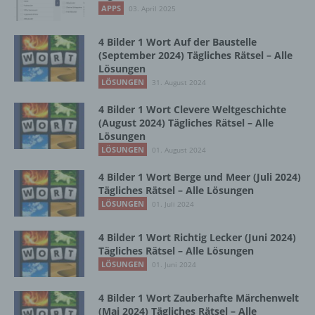
b) betroffene Person
APPS
03. April 2025
Betroffene Person ist jede identifizierte oder
4 Bilder 1 Wort Auf der Baustelle
identifizierbare natürliche Person, deren
(September 2024) Tägliches Rätsel – Alle
personenbezogene Daten von dem für die
Lösungen
Verarbeitung Verantwortlichen verarbeitet
LÖSUNGEN
31. August 2024
werden.
4 Bilder 1 Wort Clevere Weltgeschichte
(August 2024) Tägliches Rätsel – Alle
Lösungen
c) Verarbeitung
LÖSUNGEN
01. August 2024
4 Bilder 1 Wort Berge und Meer (Juli 2024)
Verarbeitung ist jeder mit oder ohne Hilfe
Tägliches Rätsel – Alle Lösungen
automatisierter Verfahren ausgeführte
LÖSUNGEN
Vorgang oder jede solche Vorgangsreihe im
01. Juli 2024
Zusammenhang mit personenbezogenen
Daten wie das Erheben, das Erfassen, die
4 Bilder 1 Wort Richtig Lecker (Juni 2024)
Organisation, das Ordnen, die Speicherung,
Tägliches Rätsel – Alle Lösungen
die Anpassung oder Veränderung, das
LÖSUNGEN
01. Juni 2024
Auslesen, das Abfragen, die Verwendung,
die Offenlegung durch Übermittlung,
4 Bilder 1 Wort Zauberhafte Märchenwelt
Verbreitung oder eine andere Form der
(Mai 2024) Tägliches Rätsel – Alle