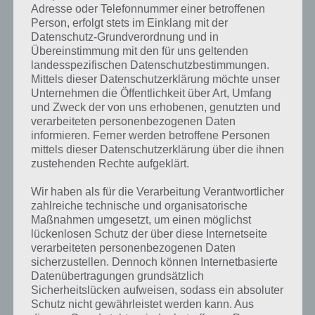
Adresse oder Telefonnummer einer betroffenen
Person, erfolgt stets im Einklang mit der
Datenschutz-Grundverordnung und in
Übereinstimmung mit den für uns geltenden
landesspezifischen Datenschutzbestimmungen.
Mittels dieser Datenschutzerklärung möchte unser
Unternehmen die Öffentlichkeit über Art, Umfang
und Zweck der von uns erhobenen, genutzten und
verarbeiteten personenbezogenen Daten
informieren. Ferner werden betroffene Personen
mittels dieser Datenschutzerklärung über die ihnen
zustehenden Rechte aufgeklärt.
Kurze Begriffserklärung zur Lösung
Wir haben als für die Verarbeitung Verantwortlicher
zahlreiche technische und organisatorische
Brücke
Maßnahmen umgesetzt, um einen möglichst
lückenlosen Schutz der über diese Internetseite
Brücke ist die Lösung für das tägliche Rätsel am 23.8.2019 in 4 Bilder
verarbeiteten personenbezogenen Daten
1 Wort, doch welche Bedeutung hat dieses eigentlich und was gibt es
sicherzustellen. Dennoch können Internetbasierte
dazu zu wissen? Passt das Wort auch zu Singapur? Zu bestimmten
Datenübertragungen grundsätzlich
Lösungen präsentieren wir daher auch immer eine kurze
Sicherheitslücken aufweisen, sodass ein absoluter
Begriffserklärung!
Schutz nicht gewährleistet werden kann. Aus