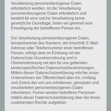
Verarbeitung personenbezogener Daten
erforderlich werden. Ist die Verarbeitung
personenbezogener Daten erforderlich und
besteht für eine solche Verarbeitung keine
gesetzliche Grundlage, holen wir generell eine
Einwilligung der betroffenen Person ein.
Kurze Begriffserklärung zur Lösung
Perlen
Die Verarbeitung personenbezogener Daten,
beispielsweise des Namens, der Anschrift, E-Mail-
Perlen ist die Lösung für das tägliche Rätsel am 23.4.2018 in 4 Bilder 1
Adresse oder Telefonnummer einer betroffenen
Wort, doch welche Bedeutung hat dieses eigentlich und was gibt es
Person, erfolgt stets im Einklang mit der
Datenschutz-Grundverordnung und in
dazu zu wissen? Zu bestimmten Lösungen präsentieren wir daher
Übereinstimmung mit den für uns geltenden
auch immer eine kurze Begriffserklärung!
landesspezifischen Datenschutzbestimmungen.
Mittels dieser Datenschutzerklärung möchte unser
Unter einer Perle verstehen die meisten einen runden Fremkörper
Unternehmen die Öffentlichkeit über Art, Umfang
aus Perlmutt. Heutzutage können Perlen auch künstlich hergestellt
und Zweck der von uns erhobenen, genutzten und
werden, dienen dabei als Schmuckgegenstand und können aus
verarbeiteten personenbezogenen Daten
unterschiedlichsten Materialien bestehen. Wusstest du, dass Perle
informieren. Ferner werden betroffene Personen
auch ein rechter Zufluss der Stepenitz in Brandenburg ist und damit
mittels dieser Datenschutzerklärung über die ihnen
ein kleiner Fluss?
zustehenden Rechte aufgeklärt.
Doch zurück zu den Perlen als Perlmutt. Diese entstehen in