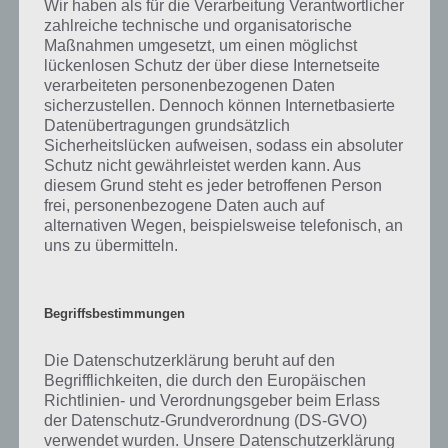
Wir haben als für die Verarbeitung Verantwortlicher
bestimmten perlbildenden Muscheln und sind ein runder
zahlreiche technische und organisatorische
Fremdkörper aus Perlmutt. Wieso sich Perlen bilden, ist auch heute
Maßnahmen umgesetzt, um einen möglichst
nicht grundlegend geklärt. Früher ging man davon aus, dass ein
lückenlosen Schutz der über diese Internetseite
Sandkorn der Auslöser ist, aber das wurde von Wissenschaftlern
verarbeiteten personenbezogenen Daten
mittlerweile verworfen. Einige gehen davon aus, dass es als
sicherzustellen. Dennoch können Internetbasierte
Abwehrreaktion bspw. auch gegen Parasiten gebildet wird.
Datenübertragungen grundsätzlich
Sicherheitslücken aufweisen, sodass ein absoluter
Abhängig von der Art der Muschel, dem Lebensraum und
Schutz nicht gewährleistet werden kann. Aus
Wassertemperatur, verändert sich auch die Farbe der Perle, die aus
diesem Grund steht es jeder betroffenen Person
80 bis 92 Prozent Calciumcarbonat besteht. Der Rest ist Calcit und
frei, personenbezogene Daten auch auf
ein kleiner Teil Wasser.
alternativen Wegen, beispielsweise telefonisch, an
uns zu übermitteln.
Früher wurden echte Perlen, die also ohne menschliches Eingreifen
in die Gewässer gewachsen sind, von Perlentauchern im Persischen
Begriffsbestimmungen
Golf gefischt und daher auch als Orient-Perlen bezeichnet. Dem
gegenüber steht die Zuchtperle. Diese werden auf Muschelbänken
Die Datenschutzerklärung beruht auf den
gezüchtet und intensiv betreut. Die Wachstumsphase beträgt zwei
Begrifflichkeiten, die durch den Europäischen
bis drei Jahre.
Richtlinien- und Verordnungsgeber beim Erlass
der Datenschutz-Grundverordnung (DS-GVO)
Da Perlen oft als Schmuck beispielsweise um den Hals getragen
verwendet wurden. Unsere Datenschutzerklärung
werden, werden auch Personen als „Perle bezeichnet“, die einem