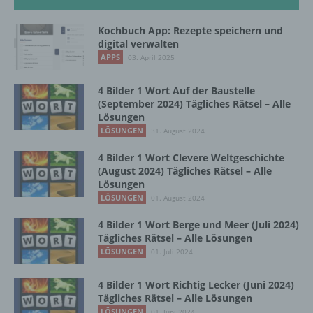
automatisierter Verfahren ausgeführte
Vorgang oder jede solche Vorgangsreihe im
Kochbuch App: Rezepte speichern und
Zusammenhang mit personenbezogenen
digital verwalten
Daten wie das Erheben, das Erfassen, die
APPS
03. April 2025
Organisation, das Ordnen, die Speicherung,
die Anpassung oder Veränderung, das
Auslesen, das Abfragen, die Verwendung,
4 Bilder 1 Wort Auf der Baustelle
die Offenlegung durch Übermittlung,
(September 2024) Tägliches Rätsel – Alle
Verbreitung oder eine andere Form der
Lösungen
Bereitstellung, den Abgleich oder die
LÖSUNGEN
31. August 2024
Verknüpfung, die Einschränkung, das
4 Bilder 1 Wort Clevere Weltgeschichte
Löschen oder die Vernichtung.
(August 2024) Tägliches Rätsel – Alle
Lösungen
LÖSUNGEN
01. August 2024
d) Einschränkung der Verarbeitung
4 Bilder 1 Wort Berge und Meer (Juli 2024)
Tägliches Rätsel – Alle Lösungen
Einschränkung der Verarbeitung ist die
Markierung gespeicherter
LÖSUNGEN
01. Juli 2024
personenbezogener Daten mit dem Ziel, ihre
künftige Verarbeitung einzuschränken.
4 Bilder 1 Wort Richtig Lecker (Juni 2024)
Tägliches Rätsel – Alle Lösungen
LÖSUNGEN
01. Juni 2024