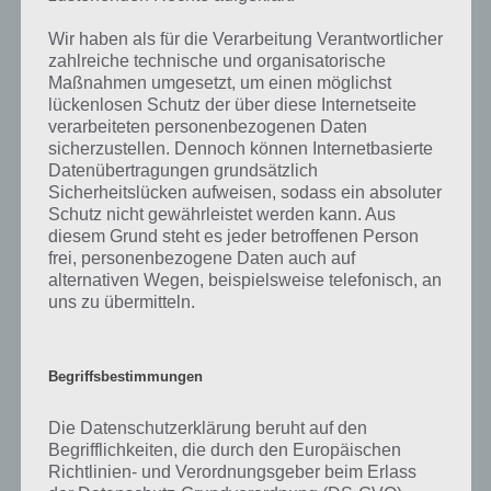
begehbare Fläche des höherliegenden Geschosses liefert. Eine Decke
Wir haben als für die Verarbeitung Verantwortlicher
ist enorm wichtig, denn diese leitet die Last an Wände und Stützen
zahlreiche technische und organisatorische
weiter. Außerdem dient sie dem Schutz vor Witterung, dient als
Maßnahmen umgesetzt, um einen möglichst
Wärme- und Kälteschutz, aber auch dem Schallschutz und dem
lückenlosen Schutz der über diese Internetseite
Brandschutz. Früher wurden Decken auch prachtvoll verziert, was
verarbeiteten personenbezogenen Daten
heute nur noch in repräsentativen Gebäuden gemacht wird. Eine
sicherzustellen. Dennoch können Internetbasierte
besondere Form der Decke ist die abgehängte Decke, welche einen
Datenübertragungen grundsätzlich
Zwischenraum gewährt, beispielsweise für Kabel oder
Sicherheitslücken aufweisen, sodass ein absoluter
Lüftungskanäle.
Schutz nicht gewährleistet werden kann. Aus
diesem Grund steht es jeder betroffenen Person
Decke ist auch die Bezeichnung bei Saiteninstrumenten wie
frei, personenbezogene Daten auch auf
beispielsweise der Harfe. So wird als Decke die Oberseite des Korpus
alternativen Wegen, beispielsweise telefonisch, an
bezeichnet, welches separat angelegt wird. Auch beim Straßenbau
uns zu übermitteln.
gibt es eine Decke, welche als Asphaltdeckschickt dienen und hohe
Qualitätsanforderungen aufweisen müssen. Je nach
Verkehrsbelastung ist die Dicke und Zusammensetzung
Begriffsbestimmungen
unterschiedlich.
Die Datenschutzerklärung beruht auf den
Auf häufigsten mit Decke verbinden wir aber klar das Textil, bspw.
Begrifflichkeiten, die durch den Europäischen
die Bettdecke. Diese dient zum Zudecken im Bett und sorgt dafür,
Richtlinien- und Verordnungsgeber beim Erlass