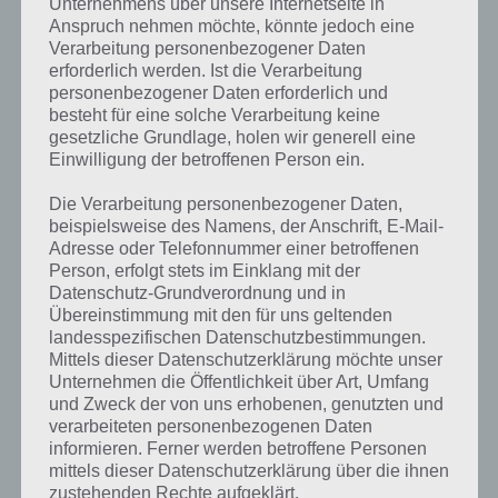
Unternehmens über unsere Internetseite in
Anspruch nehmen möchte, könnte jedoch eine
Verarbeitung personenbezogener Daten
erforderlich werden. Ist die Verarbeitung
personenbezogener Daten erforderlich und
besteht für eine solche Verarbeitung keine
gesetzliche Grundlage, holen wir generell eine
Kurze Begriffserklärung zur Lösung
Einwilligung der betroffenen Person ein.
Decke
Die Verarbeitung personenbezogener Daten,
beispielsweise des Namens, der Anschrift, E-Mail-
Decke ist die Lösung für das tägliche Rätsel am 23.12.2018 in 4 Bilder
Adresse oder Telefonnummer einer betroffenen
1 Wort, doch welche Bedeutung hat dieses eigentlich und was gibt es
Person, erfolgt stets im Einklang mit der
dazu zu wissen? Passt das Wort auch zu Weihnachten? Zu
Datenschutz-Grundverordnung und in
bestimmten Lösungen präsentieren wir daher auch immer eine
Übereinstimmung mit den für uns geltenden
kurze Begriffserklärung!
landesspezifischen Datenschutzbestimmungen.
Mittels dieser Datenschutzerklärung möchte unser
Gerade im Winter ist es kälter und eine Decke versorgt uns mit
Unternehmen die Öffentlichkeit über Art, Umfang
zusätzlicher Wärme. Doch Decke ist nicht nrr ein Textil, um sich oder
und Zweck der von uns erhobenen, genutzten und
etwas zu bedecken. Es hat auch noch andere Bedeutungen. So ist
verarbeiteten personenbezogenen Daten
Decke natürlich auch ein Bauteil, welches die obere Begrenzung
informieren. Ferner werden betroffene Personen
eines Raumes definiert. Es ist meist horizontal und schließt den
mittels dieser Datenschutzerklärung über die ihnen
Raum so ab. Besonderheit der Geschossdecke ist, dass diese die
zustehenden Rechte aufgeklärt.