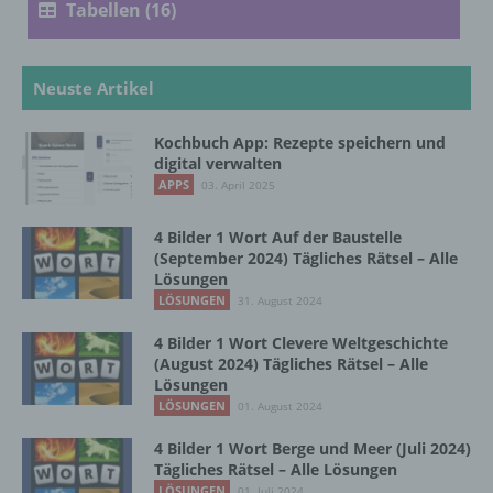
Tabellen (16)
Verarbeitung ist jeder mit oder ohne Hilfe
automatisierter Verfahren ausgeführte
Vorgang oder jede solche Vorgangsreihe im
Zusammenhang mit personenbezogenen
Neuste Artikel
Daten wie das Erheben, das Erfassen, die
Organisation, das Ordnen, die Speicherung,
Kochbuch App: Rezepte speichern und
die Anpassung oder Veränderung, das
digital verwalten
Auslesen, das Abfragen, die Verwendung,
APPS
03. April 2025
die Offenlegung durch Übermittlung,
Verbreitung oder eine andere Form der
4 Bilder 1 Wort Auf der Baustelle
Bereitstellung, den Abgleich oder die
(September 2024) Tägliches Rätsel – Alle
Verknüpfung, die Einschränkung, das
Lösungen
Löschen oder die Vernichtung.
LÖSUNGEN
31. August 2024
4 Bilder 1 Wort Clevere Weltgeschichte
d) Einschränkung der Verarbeitung
(August 2024) Tägliches Rätsel – Alle
Lösungen
LÖSUNGEN
Einschränkung der Verarbeitung ist die
01. August 2024
Markierung gespeicherter
4 Bilder 1 Wort Berge und Meer (Juli 2024)
personenbezogener Daten mit dem Ziel, ihre
Tägliches Rätsel – Alle Lösungen
künftige Verarbeitung einzuschränken.
LÖSUNGEN
01. Juli 2024