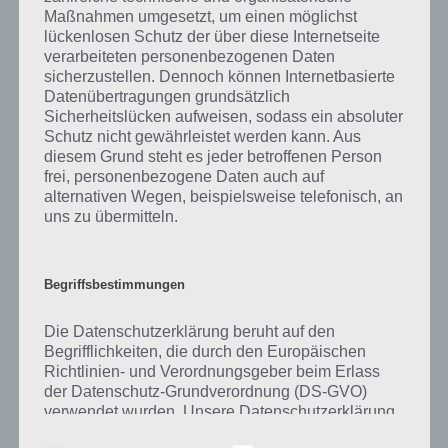
wurde dem skandinaivischen entlehnt.
Maßnahmen umgesetzt, um einen möglichst
lückenlosen Schutz der über diese Internetseite
verarbeiteten personenbezogenen Daten
Strände sind stets der Wasserströmung unterworfen. Viele
sicherzustellen. Dennoch können Internetbasierte
Sandstrände vor allem am Mittelmeer leiden im übrigen unter
Datenübertragungen grundsätzlich
Flächenschwund. Schuld daran ist auch der Mensch, der immer
Sicherheitslücken aufweisen, sodass ein absoluter
mehr Pflanzen im Strandbereich entfernt und so die
Schutz nicht gewährleistet werden kann. Aus
Dünenlandschaften vernichtet. In Folge der Erosion verschwindet
diesem Grund steht es jeder betroffenen Person
immer mehr Sand im Meer. Auch durch die Klimaerwärmung und in
frei, personenbezogene Daten auch auf
dessen Folge der erhöhte Meeresspiegel sorgen dafür, dass Strände
alternativen Wegen, beispielsweise telefonisch, an
immer kleiner werden.
uns zu übermitteln.
Strände, vor allem Sandstrände, sind ein beliebter Urlaubsort für
Menschen. Strände dienen für den Massentourimus als geeignet Ort,
Begriffsbestimmungen
um Entspannung und Sport zu treiben, egal ob Schwimmen,
Strandspaziergänge, Sonnenbaden oder Strandsportarten wie
Die Datenschutzerklärung beruht auf den
Beachvolleyball können hier durchgeführt werden. Eine Attraktion
Begrifflichkeiten, die durch den Europäischen
sind vor allem Sandburgen, die professionell erbaut werden. An
Richtlinien- und Verordnungsgeber beim Erlass
Stränden werden dann auch Strandkörbe aufgestellt, in denen sich
der Datenschutz-Grundverordnung (DS-GVO)
erholt und die Sonne genossen werden kann.
verwendet wurden. Unsere Datenschutzerklärung
soll sowohl für die Öffentlichkeit als auch für
Für Hotels ist Strandnähe ein entscheidendes Kriterium, auch in