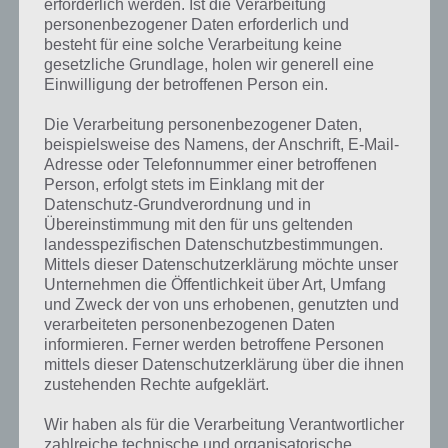
erforderlich werden. Ist die Verarbeitung
personenbezogener Daten erforderlich und
besteht für eine solche Verarbeitung keine
gesetzliche Grundlage, holen wir generell eine
Einwilligung der betroffenen Person ein.
Kurze Begriffserklärung zur Lösung
Die Verarbeitung personenbezogener Daten,
Strand
beispielsweise des Namens, der Anschrift, E-Mail-
Adresse oder Telefonnummer einer betroffenen
Person, erfolgt stets im Einklang mit der
Strand ist die Lösung für das tägliche Rätsel am 23. November 2017
Datenschutz-Grundverordnung und in
in 4 Bilder 1 Wort, doch welche Bedeutung hat dieses eigentlich?
Übereinstimmung mit den für uns geltenden
landesspezifischen Datenschutzbestimmungen.
Unter Strand verstehen wir den Streifen Land, der ins Wasser
Mittels dieser Datenschutzerklärung möchte unser
hineinragt. Dieser sogenannte Küsten- oder Uferstreifen an Flüssen,
Unternehmen die Öffentlichkeit über Art, Umfang
Seen und Meeren kann entweder aus Sand sein oder auch aus Geröll
und Zweck der von uns erhobenen, genutzten und
bestehen. Ein Sandstrand zum Beispiel besteht aus grobkörnigen bis
verarbeiteten personenbezogenen Daten
feinen Sand und kann unterschiedliche Farben aufweisen. So gibt es
informieren. Ferner werden betroffene Personen
auf Vulkan-Inseln auch schwarzen Sand, gar rosa Strand gibt es an
mittels dieser Datenschutzerklärung über die ihnen
einigen Orten auf der Welt.
zustehenden Rechte aufgeklärt.
Seinen Ursprung hat das Wort Strand im mittelhochdeutschen. Ende
Wir haben als für die Verarbeitung Verantwortlicher
des 13. Jahrhundert gab es hier den Begriff „Strant“. Das Wort selber
zahlreiche technische und organisatorische