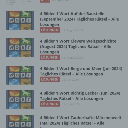
03. April 2025
Zusammenhang mit personenbezogenen
Daten wie das Erheben, das Erfassen, die
4 Bilder 1 Wort Auf der Baustelle
Organisation, das Ordnen, die Speicherung,
(September 2024) Tägliches Rätsel – Alle
die Anpassung oder Veränderung, das
Lösungen
Auslesen, das Abfragen, die Verwendung,
LÖSUNGEN
31. August 2024
die Offenlegung durch Übermittlung,
Verbreitung oder eine andere Form der
4 Bilder 1 Wort Clevere Weltgeschichte
Bereitstellung, den Abgleich oder die
(August 2024) Tägliches Rätsel – Alle
Verknüpfung, die Einschränkung, das
Lösungen
Löschen oder die Vernichtung.
LÖSUNGEN
01. August 2024
4 Bilder 1 Wort Berge und Meer (Juli 2024)
Tägliches Rätsel – Alle Lösungen
d) Einschränkung der Verarbeitung
LÖSUNGEN
01. Juli 2024
Einschränkung der Verarbeitung ist die
4 Bilder 1 Wort Richtig Lecker (Juni 2024)
Markierung gespeicherter
Tägliches Rätsel – Alle Lösungen
personenbezogener Daten mit dem Ziel, ihre
LÖSUNGEN
01. Juni 2024
künftige Verarbeitung einzuschränken.
4 Bilder 1 Wort Zauberhafte Märchenwelt
(Mai 2024) Tägliches Rätsel – Alle
e) Profiling