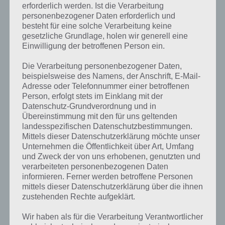
erforderlich werden. Ist die Verarbeitung
personenbezogener Daten erforderlich und
besteht für eine solche Verarbeitung keine
gesetzliche Grundlage, holen wir generell eine
Einwilligung der betroffenen Person ein.
Die Verarbeitung personenbezogener Daten,
beispielsweise des Namens, der Anschrift, E-Mail-
Adresse oder Telefonnummer einer betroffenen
Person, erfolgt stets im Einklang mit der
Datenschutz-Grundverordnung und in
Übereinstimmung mit den für uns geltenden
landesspezifischen Datenschutzbestimmungen.
Mittels dieser Datenschutzerklärung möchte unser
Unternehmen die Öffentlichkeit über Art, Umfang
und Zweck der von uns erhobenen, genutzten und
verarbeiteten personenbezogenen Daten
Kurze Begriffserklärung zur Lösung
informieren. Ferner werden betroffene Personen
Hektisch
mittels dieser Datenschutzerklärung über die ihnen
zustehenden Rechte aufgeklärt.
Hektisch ist die Lösung für das tägliche Bonus Rätsel am 22.8.2021 in
Wir haben als für die Verarbeitung Verantwortlicher
4 Bilder 1 Wort, doch welche Bedeutung hat dieses eigentlich und