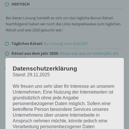
HEKTISCH
Bei dieser Lösung handelt es sich um das tägliche Bonus Rätsel.
Nachfolgend haben wir noch die Links beispielsweise zum täglichen
Rätsel und was 2020 gesucht war:
Tägliches Rätsel:
Zur Lösung vom 22.8.2021
Rätsel aus dem Jahr 2020:
Schau mal, was vor einem Jahr, am
22.8.2020, als Lösung gesucht war
Datenschutzerklärung
Zur Übersicht
:
4 Bilder 1 Wort Lösungen zu Großstadtleben im
August 2021
!
Stand: 29.11.2025
Wir freuen uns sehr über Ihr Interesse an unserem
Unternehmen. Eine Nutzung der Internetseiten ist
grundsätzlich ohne jede Angabe
personenbezogener Daten möglich. Sofern eine
betroffene Person besondere Services unseres
Unternehmens über unsere Internetseite in
Anspruch nehmen möchte, könnte jedoch eine
Verarbeitung personenbezogener Daten