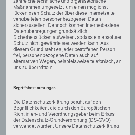
zahlreiche technische und organisatorische
was gibt es dazu zu wissen? Passt das Wort auch zu Großstadtleben?
Maßnahmen umgesetzt, um einen möglichst
Zu bestimmten Lösungen präsentieren wir daher auch immer eine
lückenlosen Schutz der über diese Internetseite
kurze Begriffserklärung!
verarbeiteten personenbezogenen Daten
sicherzustellen. Dennoch können Internetbasierte
Zu Hektisch haben wir zunächst keine weiteren Informationen parat!
Datenübertragungen grundsätzlich
Sicherheitslücken aufweisen, sodass ein absoluter
Schutz nicht gewährleistet werden kann. Aus
diesem Grund steht es jeder betroffenen Person
frei, personenbezogene Daten auch auf
Auf WhatsApp teilen
Teilen auf Facebook
alternativen Wegen, beispielsweise telefonisch, an
uns zu übermitteln.
Tweet auf Twitter
Begriffsbestimmungen
Mehr Artikel hier auf Touchportal
Die Datenschutzerklärung beruht auf den
Begrifflichkeiten, die durch den Europäischen
Richtlinien- und Verordnungsgeber beim Erlass
der Datenschutz-Grundverordnung (DS-GVO)
verwendet wurden. Unsere Datenschutzerklärung
soll sowohl für die Öffentlichkeit als auch für