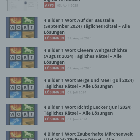
Vorgang oder jede solche Vorgangsreihe im
APPS
03. April 2025
Zusammenhang mit personenbezogenen
Daten wie das Erheben, das Erfassen, die
Organisation, das Ordnen, die Speicherung,
4 Bilder 1 Wort Auf der Baustelle
die Anpassung oder Veränderung, das
(September 2024) Tägliches Rätsel – Alle
Lösungen
Auslesen, das Abfragen, die Verwendung,
die Offenlegung durch Übermittlung,
LÖSUNGEN
31. August 2024
Verbreitung oder eine andere Form der
4 Bilder 1 Wort Clevere Weltgeschichte
Bereitstellung, den Abgleich oder die
(August 2024) Tägliches Rätsel – Alle
Verknüpfung, die Einschränkung, das
Lösungen
Löschen oder die Vernichtung.
LÖSUNGEN
01. August 2024
4 Bilder 1 Wort Berge und Meer (Juli 2024)
d) Einschränkung der Verarbeitung
Tägliches Rätsel – Alle Lösungen
LÖSUNGEN
01. Juli 2024
Einschränkung der Verarbeitung ist die
Markierung gespeicherter
4 Bilder 1 Wort Richtig Lecker (Juni 2024)
personenbezogener Daten mit dem Ziel, ihre
Tägliches Rätsel – Alle Lösungen
künftige Verarbeitung einzuschränken.
LÖSUNGEN
01. Juni 2024
4 Bilder 1 Wort Zauberhafte Märchenwelt
e) Profiling
(Mai 2024) Tägliches Rätsel – Alle