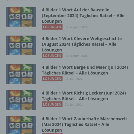
4 Bilder 1 Wort Auf der Baustelle
Betroffene Person ist jede identifizierte oder
(September 2024) Tägliches Rätsel – Alle
identifizierbare natürliche Person, deren
Lösungen
personenbezogene Daten von dem für die
LÖSUNGEN
31. August 2024
Verarbeitung Verantwortlichen verarbeitet
werden.
4 Bilder 1 Wort Clevere Weltgeschichte
(August 2024) Tägliches Rätsel – Alle
Lösungen
LÖSUNGEN
01. August 2024
c) Verarbeitung
4 Bilder 1 Wort Berge und Meer (Juli 2024)
Verarbeitung ist jeder mit oder ohne Hilfe
Tägliches Rätsel – Alle Lösungen
automatisierter Verfahren ausgeführte
LÖSUNGEN
01. Juli 2024
Vorgang oder jede solche Vorgangsreihe im
Zusammenhang mit personenbezogenen
4 Bilder 1 Wort Richtig Lecker (Juni 2024)
Daten wie das Erheben, das Erfassen, die
Tägliches Rätsel – Alle Lösungen
Organisation, das Ordnen, die Speicherung,
LÖSUNGEN
01. Juni 2024
die Anpassung oder Veränderung, das
Auslesen, das Abfragen, die Verwendung,
4 Bilder 1 Wort Zauberhafte Märchenwelt
die Offenlegung durch Übermittlung,
(Mai 2024) Tägliches Rätsel – Alle
Verbreitung oder eine andere Form der
Lösungen
Bereitstellung, den Abgleich oder die