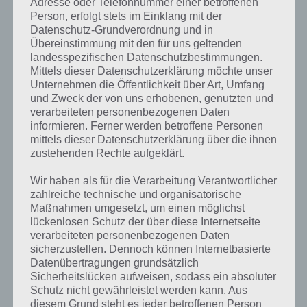
Adresse oder Telefonnummer einer betroffenen
Person, erfolgt stets im Einklang mit der
Datenschutz-Grundverordnung und in
Übereinstimmung mit den für uns geltenden
landesspezifischen Datenschutzbestimmungen.
Mittels dieser Datenschutzerklärung möchte unser
Unternehmen die Öffentlichkeit über Art, Umfang
und Zweck der von uns erhobenen, genutzten und
verarbeiteten personenbezogenen Daten
informieren. Ferner werden betroffene Personen
mittels dieser Datenschutzerklärung über die ihnen
zustehenden Rechte aufgeklärt.
Wir haben als für die Verarbeitung Verantwortlicher
Kurze Begriffserklärung zur Lösung Spiel
zahlreiche technische und organisatorische
Maßnahmen umgesetzt, um einen möglichst
Spiel ist die Lösung für das tägliche Rätsel am 22.7.2019 in 4 Bilder 1
lückenlosen Schutz der über diese Internetseite
Wort, doch welche Bedeutung hat dieses eigentlich und was gibt es
verarbeiteten personenbezogenen Daten
dazu zu wissen? Passt das Wort auch zu Deutschland? Zu
sicherzustellen. Dennoch können Internetbasierte
bestimmten Lösungen präsentieren wir daher auch immer eine
Datenübertragungen grundsätzlich
kurze Begriffserklärung!
Sicherheitslücken aufweisen, sodass ein absoluter
Schutz nicht gewährleistet werden kann. Aus
diesem Grund steht es jeder betroffenen Person