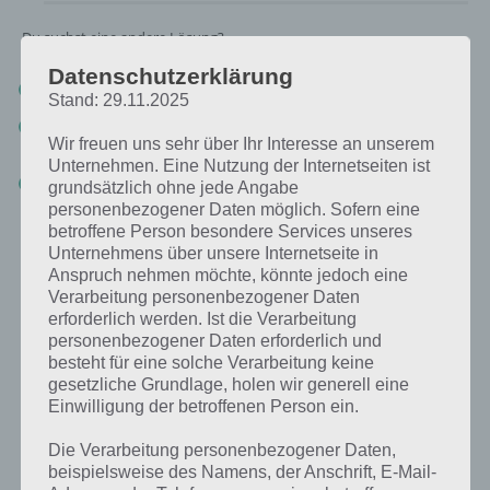
Du suchst eine andere Lösung?
Datenschutzerklärung
Tägliches BONUS Rätsel:
Zur Lösung vom 22.7.2019
Stand: 29.11.2025
Rätsel aus dem Jahr 2018:
Schau mal, was vor einem Jahr, am
Wir freuen uns sehr über Ihr Interesse an unserem
22.7.2018, als Lösung gesucht war
Unternehmen. Eine Nutzung der Internetseiten ist
Zur Übersicht
:
4 Bilder 1 Wort Lösungen zu Deutschland im Juli
grundsätzlich ohne jede Angabe
2019
!
personenbezogener Daten möglich. Sofern eine
betroffene Person besondere Services unseres
Unternehmens über unsere Internetseite in
Anspruch nehmen möchte, könnte jedoch eine
Verarbeitung personenbezogener Daten
erforderlich werden. Ist die Verarbeitung
personenbezogener Daten erforderlich und
besteht für eine solche Verarbeitung keine
gesetzliche Grundlage, holen wir generell eine
Einwilligung der betroffenen Person ein.
Die Verarbeitung personenbezogener Daten,
beispielsweise des Namens, der Anschrift, E-Mail-