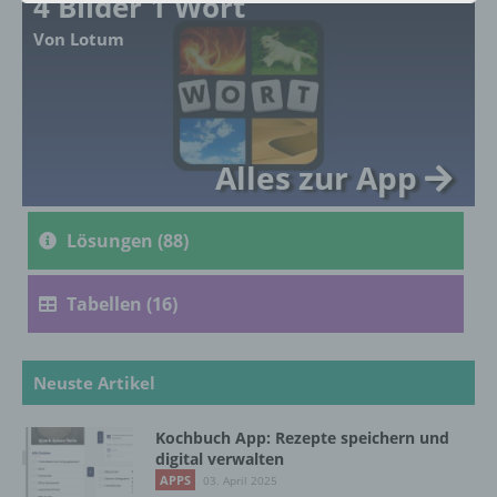
4 Bilder 1 Wort
Von Lotum
a) personenbezogene Daten
Personenbezogene Daten sind alle
Informationen, die sich auf eine identifizierte
oder identifizierbare natürliche Person (im
Folgenden „betroffene Person") beziehen.
Alles zur App
Als identifizierbar wird eine natürliche
Person angesehen, die direkt oder indirekt,
insbesondere mittels Zuordnung zu einer
Lösungen (88)
Kennung wie einem Namen, zu einer
Kennnummer, zu Standortdaten, zu einer
Online-Kennung oder zu einem oder
Tabellen (16)
mehreren besonderen Merkmalen, die
Ausdruck der physischen, physiologischen,
genetischen, psychischen, wirtschaftlichen,
kulturellen oder sozialen Identität dieser
Neuste Artikel
natürlichen Person sind, identifiziert werden
kann.
Kochbuch App: Rezepte speichern und
digital verwalten
APPS
03. April 2025
b) betroffene Person