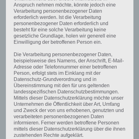
Anspruch nehmen möchte, könnte jedoch eine
Verarbeitung personenbezogener Daten
erforderlich werden. Ist die Verarbeitung
personenbezogener Daten erforderlich und
besteht für eine solche Verarbeitung keine
gesetzliche Grundlage, holen wir generell eine
Kurze Begriffserklärung zur Lösung
Einwilligung der betroffenen Person ein.
Schritt
Die Verarbeitung personenbezogener Daten,
Schritt ist die Lösung für das tägliche Rätsel am 22.7.2018 in 4 Bilder 1
beispielsweise des Namens, der Anschrift, E-Mail-
Wort, doch welche Bedeutung hat dieses eigentlich und was gibt es
Adresse oder Telefonnummer einer betroffenen
dazu zu wissen? Zu bestimmten Lösungen präsentieren wir daher
Person, erfolgt stets im Einklang mit der
Datenschutz-Grundverordnung und in
auch immer eine kurze Begriffserklärung!
Übereinstimmung mit den für uns geltenden
landesspezifischen Datenschutzbestimmungen.
An was denkst du beim Schritt? Vermutlich an die Fortbewegung des
Mittels dieser Datenschutzerklärung möchte unser
Menschen oder? Dabei wird der Fuß nach vorne oder hinten versetzt
Unternehmen die Öffentlichkeit über Art, Umfang
und gleichzeitig das Körpergewicht auf diesen verlagert.
und Zweck der von uns erhobenen, genutzten und
verarbeiteten personenbezogenen Daten
Das Wort Schritt hat hierbei keinen Silben, kommt also ohne
informieren. Ferner werden betroffene Personen
Worttrennung aus. Schritt ist hierbei auch Bestandteil zahlreicher
mittels dieser Datenschutzerklärung über die ihnen
Redensarten. So heißt es beispielsweise „den ersten Schritt machen“.
zustehenden Rechte aufgeklärt.
Damit ist gemeint, dass mit etwas begonnen wird. Auch sehr