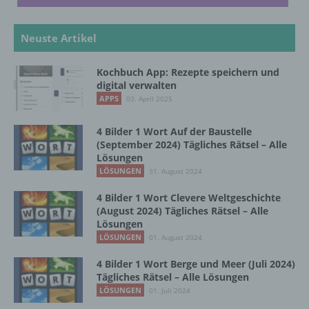
Verarbeitung ist jeder mit oder ohne Hilfe
automatisierter Verfahren ausgeführte
Vorgang oder jede solche Vorgangsreihe im
Neuste Artikel
Zusammenhang mit personenbezogenen
Daten wie das Erheben, das Erfassen, die
Kochbuch App: Rezepte speichern und
Organisation, das Ordnen, die Speicherung,
digital verwalten
die Anpassung oder Veränderung, das
APPS
03. April 2025
Auslesen, das Abfragen, die Verwendung,
die Offenlegung durch Übermittlung,
Verbreitung oder eine andere Form der
4 Bilder 1 Wort Auf der Baustelle
Bereitstellung, den Abgleich oder die
(September 2024) Tägliches Rätsel – Alle
Verknüpfung, die Einschränkung, das
Lösungen
Löschen oder die Vernichtung.
LÖSUNGEN
31. August 2024
4 Bilder 1 Wort Clevere Weltgeschichte
(August 2024) Tägliches Rätsel – Alle
d) Einschränkung der Verarbeitung
Lösungen
LÖSUNGEN
01. August 2024
Einschränkung der Verarbeitung ist die
Markierung gespeicherter
4 Bilder 1 Wort Berge und Meer (Juli 2024)
Tägliches Rätsel – Alle Lösungen
personenbezogener Daten mit dem Ziel, ihre
künftige Verarbeitung einzuschränken.
LÖSUNGEN
01. Juli 2024