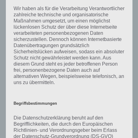
charakteristisch ist der Ausspruch „den zweiten Schritt nicht vor dem
Wir haben als für die Verarbeitung Verantwortlicher
ersten zu tun“. Hiermit ist gemeint, dass die Reihenfolge eingehalten
zahlreiche technische und organisatorische
werden sollte und wie geplant vorzugehen und nicht eine Aufgabe
Maßnahmen umgesetzt, um einen möglichst
zu überspringen. Ähnlich auch „Schritt für Schritt“, also allmählich die
lückenlosen Schutz der über diese Internetseite
Aufgabe zu bewältigen, in Ruhe und nichts zu überstürzen.
verarbeiteten personenbezogenen Daten
sicherzustellen. Dennoch können Internetbasierte
Im Verkehrsbereich kennen wir das Wort „Schritttempo“. Hiermit ist
Datenübertragungen grundsätzlich
gemeint, dass Fahrzeuge nur so schnell fahren sollen wie man zu Fuß
Sicherheitslücken aufweisen, sodass ein absoluter
unterwegs ist, also um die 5 bis 7 Kilometer die Stunde. Als
Schutz nicht gewährleistet werden kann. Aus
Fortbewegungsart wird dies auch als Gehen bezeichnet. Der
diesem Grund steht es jeder betroffenen Person
Unterschied zum Laufen ist, dass es keine Flugphase gibt und so der
frei, personenbezogene Daten auch auf
Körper zu jeder Phase auch Kontakt zum Boden hat.
alternativen Wegen, beispielsweise telefonisch, an
uns zu übermitteln.
Schritt ist im übrigen auch eine Einheit, wobei Schritt die Entfernung
eines Schrittes ist. Ein Schritt entsprechend etwa 74 Zentimeter.
Begriffsbestimmungen
Nicht selten bezeichnet man den Schritt als auch den Bereich
Die Datenschutzerklärung beruht auf den
zwischen den Beinen.
Begrifflichkeiten, die durch den Europäischen
Richtlinien- und Verordnungsgeber beim Erlass
Berühmt ist auch das Zitat von Neil Armstrong, der als erster Mensch
der Datenschutz-Grundverordnung (DS-GVO)
den Mond betrat. Als er dies tat, sagte er (ins deutsche übersetzt):