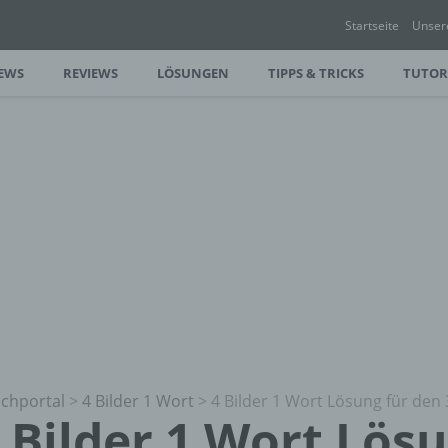
Startseite
Unser
EWS
REVIEWS
LÖSUNGEN
TIPPS & TRICKS
TUTOR
chportal
>
4 Bilder 1 Wort
>
4 Bilder 1 Wort Lösung für den 
 Bilder 1 Wort Lös