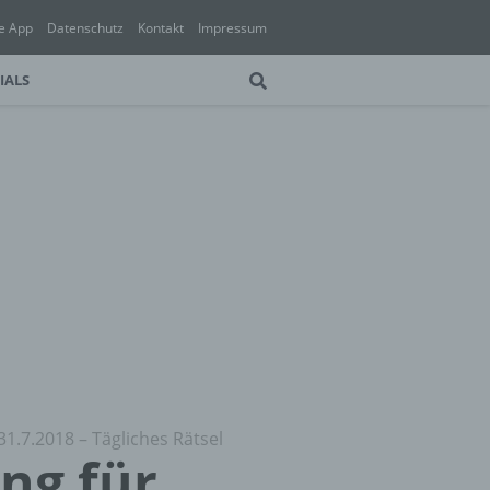
e App
Datenschutz
Kontakt
Impressum
IALS
31.7.2018 – Tägliches Rätsel
ung für