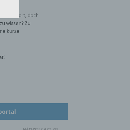
ilder 1 Wort, doch
 zu wissen? Zu
ne kurze
at!
eine
den
rliche
s
 zu
r
portal
lichen
NÄCHSTER ARTIKEL