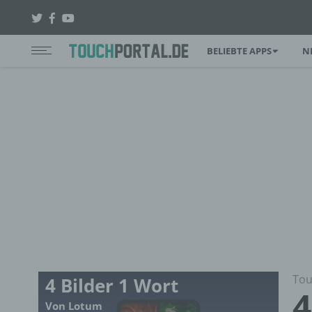
BELIEBTE APPS
N
Tou
4 Bilder 1 Wort
4
Von Lotum