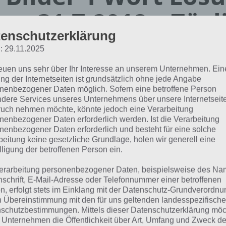
en 31.7.2018 – Tägl
enschutzerklärung
ätsel
: 29.11.2025
reuen uns sehr über Ihr Interesse an unserem Unternehmen. Ein
Paul Stelzer
ng der Internetseiten ist grundsätzlich ohne jede Angabe
01.07.2018
nenbezogener Daten möglich. Sofern eine betroffene Person
dere Services unseres Unternehmens über unsere Internetseite
App Empfehlung: IQ Test App
uch nehmen möchte, könnte jedoch eine Verarbeitung
Mit zahlreichen Aufgaben zum Knobeln und Üben
nenbezogener Daten erforderlich werden. Ist die Verarbeitung
nenbezogener Daten erforderlich und besteht für eine solche
JETZT KOSTENLOS HERUNTERLADEN
beitung keine gesetzliche Grundlage, holen wir generell eine
lligung der betroffenen Person ein.
hfolgend die Lösung für das tägliche Rätsel zu Russland im 
erarbeitung personenbezogener Daten, beispielsweise des Na
t vom 31.7.2018. Wenn du dort aktuell feststeckst, hier d
nschrift, E-Mail-Adresse oder Telefonnummer einer betroffenen
n, erfolgt stets im Einklang mit der Datenschutz-Grundverordnu
n Übereinstimmung mit den für uns geltenden landesspezifisch
BÄR
schutzbestimmungen. Mittels dieser Datenschutzerklärung mö
 Unternehmen die Öffentlichkeit über Art, Umfang und Zweck de