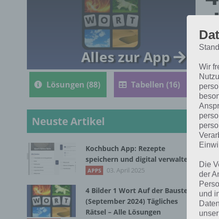
d
Dat
R
Stand
Alles zur App
Wir f
Nutzu
Lösungen (88)
Tabellen (16)
perso
beson
Anspr
perso
Neuste Artikel
perso
Verar
Einwi
Kochbuch App: Rezepte
Nac
speichern und digital verwalten
Die V
Wor
03. April 2025
APPS
der A
Perso
4 Bilder 1 Wort Auf der Baustelle
und i
(September 2024) Tägliches
Daten
Rätsel – Alle Lösungen
unser