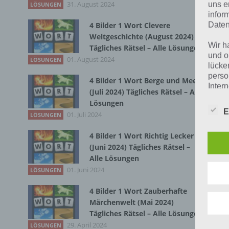
31. August 2024
Zur
uns e
LÖSUNGEN
infor
Daten
4 Bilder 1 Wort Clevere
Weltgeschichte (August 2024)
Wir h
Tägliches Rätsel – Alle Lösungen
und o
01. August 2024
LÖSUNGEN
lücke
perso
4 Bilder 1 Wort Berge und Meer
Inter
(Juli 2024) Tägliches Rätsel – Alle
aufwe
Lösungen
Aus d
E
01. Juli 2024
LÖSUNGEN
perso
telef
4 Bilder 1 Wort Richtig Lecker
(Juni 2024) Tägliches Rätsel –
Alle Lösungen
Begr
01. Juni 2024
LÖSUNGEN
Die D
4 Bilder 1 Wort Zauberhafte
K
Europ
Märchenwelt (Mai 2024)
Daten
Tägliches Rätsel – Alle Lösungen
Daten
B
29. April 2024
LÖSUNGEN
Kunde