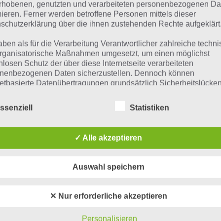
 Übersicht der
4 Bilder 1 Wort Lösungen zu Russland im Ju
rhobenen, genutzten und verarbeiteten personenbezogenen Da
mieren. Ferner werden betroffene Personen mittels dieser
schutzerklärung über die ihnen zustehenden Rechte aufgeklärt
aben als für die Verarbeitung Verantwortlicher zahlreiche techn
rganisatorische Maßnahmen umgesetzt, um einen möglichst
nlosen Schutz der über diese Internetseite verarbeiteten
nenbezogenen Daten sicherzustellen. Dennoch können
netbasierte Datenübertragungen grundsätzlich Sicherheitslücke
isen, sodass ein absoluter Schutz nicht gewährleistet werden k
iesem Grund steht es jeder betroffenen Person frei,
ssenziell
Statistiken
nenbezogene Daten auch auf alternativen Wegen, beispielswe
onisch, an uns zu übermitteln.
✓ Alle akzeptieren
iffsbestimmungen
Auswahl speichern
atenschutzerklärung beruht auf den Begrifflichkeiten, die durch
urze Begriffserklärung z
äischen Richtlinien- und Verordnungsgeber beim Erlass der
✕ Nur erforderliche akzeptieren
schutz-Grundverordnung (DS-GVO) verwendet wurden. Unser
schutzerklärung soll sowohl für die Öffentlichkeit als auch für u
är
Personalisieren
n und Geschäftspartner einfach lesbar und verständlich sein.