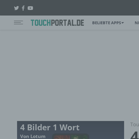
BELIEBTE APPS
N
Tou
4 Bilder 1 Wort
4
Von Lotum