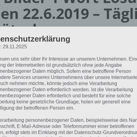
en 22.6.2019 – Tägl
ätsel
enschutzerklärung
Paul Stelzer
: 29.11.2025
01.06.2019
reuen uns sehr über Ihr Interesse an unserem Unternehmen. Ein
App Empfehlung: IQ Test App
ng der Internetseiten ist grundsätzlich ohne jede Angabe
Mit zahlreichen Aufgaben zum Knobeln und Üben
nenbezogener Daten möglich. Sofern eine betroffene Person
dere Services unseres Unternehmens über unsere Internetseite
JETZT KOSTENLOS HERUNTERLADEN
uch nehmen möchte, könnte jedoch eine Verarbeitung
nenbezogener Daten erforderlich werden. Ist die Verarbeitung
nenbezogener Daten erforderlich und besteht für eine solche
 Lösung für das tägliche Rätsel vom 22.6.2019 zu Namibia 
beitung keine gesetzliche Grundlage, holen wir generell eine
ort. Wenn du dort aktuell feststeckst, hier die Lösung für 
lligung der betroffenen Person ein.
erarbeitung personenbezogener Daten, beispielsweise des Na
BUTTER
nschrift, E-Mail-Adresse oder Telefonnummer einer betroffenen
n, erfolgt stets im Einklang mit der Datenschutz-Grundverordnu