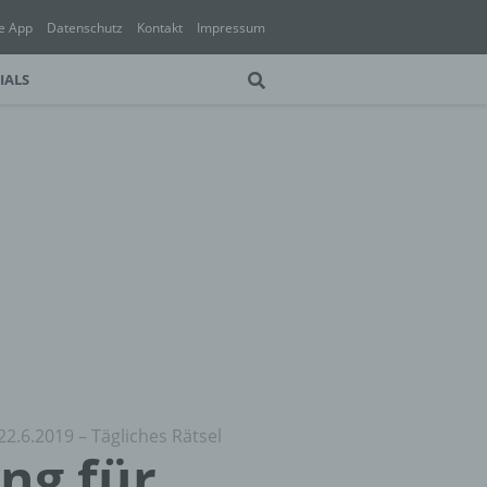
e App
Datenschutz
Kontakt
Impressum
IALS
22.6.2019 – Tägliches Rätsel
ung für