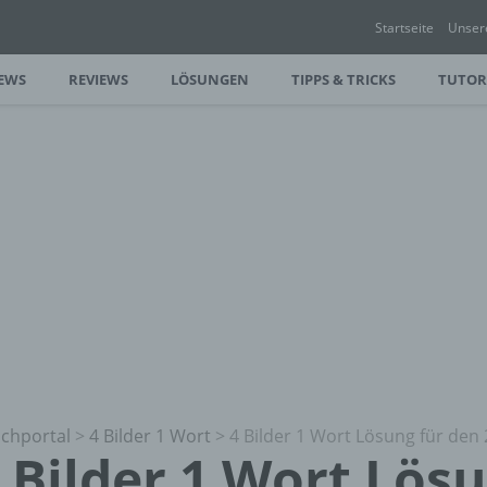
Startseite
Unser
EWS
REVIEWS
LÖSUNGEN
TIPPS & TRICKS
TUTOR
chportal
>
4 Bilder 1 Wort
>
4 Bilder 1 Wort Lösung für den 
 Bilder 1 Wort Lös