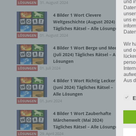
und i
31. August 2024
Du 
LÖSUNGEN
Daten
unser
4 Bilder 1 Wort Clevere
uns e
Weltgeschichte (August 2024)
infor
Tägliches Rätsel – Alle Lösungen
Daten
01. August 2024
LÖSUNGEN
Wir h
4 Bilder 1 Wort Berge und Meer
und o
(Juli 2024) Tägliches Rätsel – Alle
lücke
Lösungen
perso
01. Juli 2024
Inter
LÖSUNGEN
aufwe
4 Bilder 1 Wort Richtig Lecker
Aus d
perso
(Juni 2024) Tägliches Rätsel –
telef
Alle Lösungen
E
01. Juni 2024
LÖSUNGEN
4 Bilder 1 Wort Zauberhafte
Begr
Märchenwelt (Mai 2024)
Tägliches Rätsel – Alle Lösungen
Die D
29. April 2024
LÖSUNGEN
Europ