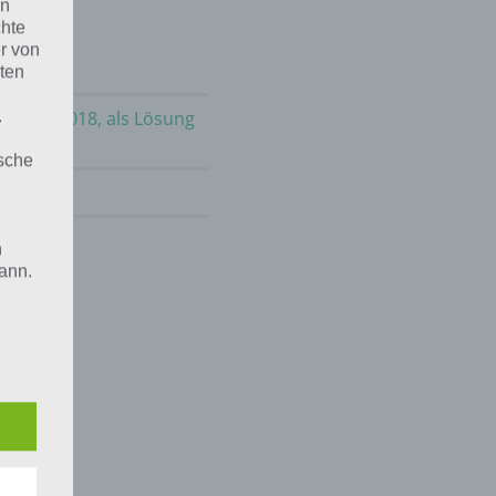
en
chte
r von
ten
m 22.6.2018, als Lösung
.
ische
 2019
!
n
ann.
ise
 den