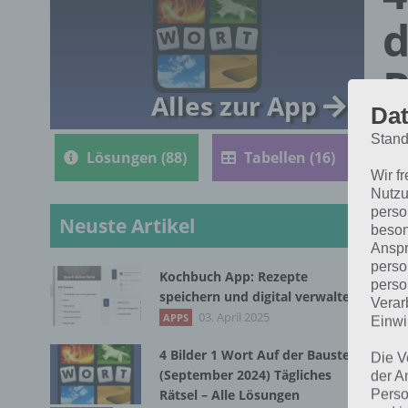
d
R
Alles zur App
Dat
Stand
Lösungen (88)
Tabellen (16)
Wir f
Nutzu
perso
Neuste Artikel
beson
Anspr
perso
Kochbuch App: Rezepte
perso
Die
speichern und digital verwalten
Verar
1 W
03. April 2025
APPS
Einwi
4 Bilder 1 Wort Auf der Baustelle
Die V
(September 2024) Tägliches
der A
Rätsel – Alle Lösungen
Perso