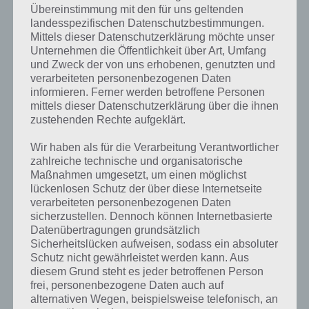
Übereinstimmung mit den für uns geltenden
landesspezifischen Datenschutzbestimmungen.
Mittels dieser Datenschutzerklärung möchte unser
Unternehmen die Öffentlichkeit über Art, Umfang
und Zweck der von uns erhobenen, genutzten und
verarbeiteten personenbezogenen Daten
Kurze Begriffserklärung zur Lösung
informieren. Ferner werden betroffene Personen
Palme
mittels dieser Datenschutzerklärung über die ihnen
zustehenden Rechte aufgeklärt.
Palme ist die Lösung für das tägliche Rätsel am 22.6.2018 in 4 Bilder 1
Wir haben als für die Verarbeitung Verantwortlicher
Wort, doch welche Bedeutung hat dieses eigentlich und was gibt es
zahlreiche technische und organisatorische
dazu zu wissen? Zu bestimmten Lösungen präsentieren wir daher
Maßnahmen umgesetzt, um einen möglichst
auch immer eine kurze Begriffserklärung!
lückenlosen Schutz der über diese Internetseite
verarbeiteten personenbezogenen Daten
Zu Palme haben wir zunächst keine weiteren Informationen parat!
sicherzustellen. Dennoch können Internetbasierte
Datenübertragungen grundsätzlich
Sicherheitslücken aufweisen, sodass ein absoluter
Schutz nicht gewährleistet werden kann. Aus
diesem Grund steht es jeder betroffenen Person
Auf WhatsApp teilen
Teilen auf Facebook
frei, personenbezogene Daten auch auf
alternativen Wegen, beispielsweise telefonisch, an