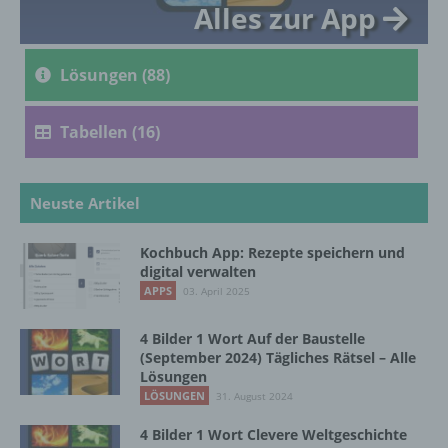
Alles zur App
Personenbezogene Daten sind alle
Informationen, die sich auf eine identifizierte
oder identifizierbare natürliche Person (im
Lösungen (88)
Folgenden „betroffene Person") beziehen.
Als identifizierbar wird eine natürliche
Tabellen (16)
Person angesehen, die direkt oder indirekt,
insbesondere mittels Zuordnung zu einer
Kennung wie einem Namen, zu einer
Kennnummer, zu Standortdaten, zu einer
Neuste Artikel
Online-Kennung oder zu einem oder
mehreren besonderen Merkmalen, die
Ausdruck der physischen, physiologischen,
Kochbuch App: Rezepte speichern und
genetischen, psychischen, wirtschaftlichen,
digital verwalten
kulturellen oder sozialen Identität dieser
APPS
03. April 2025
natürlichen Person sind, identifiziert werden
kann.
4 Bilder 1 Wort Auf der Baustelle
(September 2024) Tägliches Rätsel – Alle
Lösungen
LÖSUNGEN
31. August 2024
b) betroffene Person
4 Bilder 1 Wort Clevere Weltgeschichte
Betroffene Person ist jede identifizierte oder