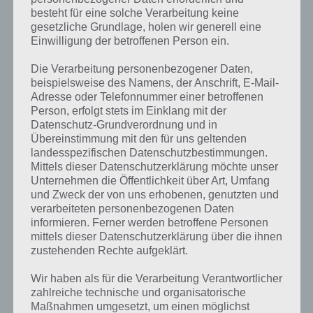
besteht für eine solche Verarbeitung keine
gesetzliche Grundlage, holen wir generell eine
Einwilligung der betroffenen Person ein.
Die Verarbeitung personenbezogener Daten,
beispielsweise des Namens, der Anschrift, E-Mail-
Adresse oder Telefonnummer einer betroffenen
Person, erfolgt stets im Einklang mit der
Datenschutz-Grundverordnung und in
Übereinstimmung mit den für uns geltenden
landesspezifischen Datenschutzbestimmungen.
Mittels dieser Datenschutzerklärung möchte unser
Unternehmen die Öffentlichkeit über Art, Umfang
Kurze Begriffserklärung zur Lösung
und Zweck der von uns erhobenen, genutzten und
Ticket
verarbeiteten personenbezogenen Daten
informieren. Ferner werden betroffene Personen
mittels dieser Datenschutzerklärung über die ihnen
Ticket ist die Lösung für das tägliche Rätsel am 22.3.2022 in 4 Bilder 1
zustehenden Rechte aufgeklärt.
Wort, doch welche Bedeutung hat dieses eigentlich und was gibt es
dazu zu wissen? Passt das Wort auch zu Licht, Kamera, Action? Zu
Wir haben als für die Verarbeitung Verantwortlicher
bestimmten Lösungen präsentieren wir daher auch immer eine
zahlreiche technische und organisatorische
kurze Begriffserklärung!
Maßnahmen umgesetzt, um einen möglichst