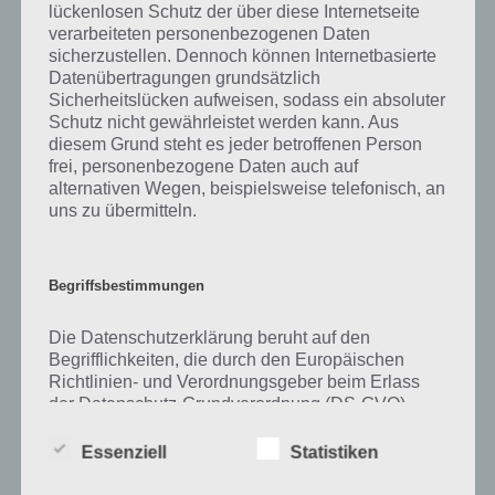
lückenlosen Schutz der über diese Internetseite
verarbeiteten personenbezogenen Daten
Zu Ticket haben wir zunächst keine weiteren Informationen parat!
sicherzustellen. Dennoch können Internetbasierte
Datenübertragungen grundsätzlich
Sicherheitslücken aufweisen, sodass ein absoluter
Schutz nicht gewährleistet werden kann. Aus
Auf WhatsApp teilen
Teilen auf Facebook
diesem Grund steht es jeder betroffenen Person
frei, personenbezogene Daten auch auf
Tweet auf Twitter
alternativen Wegen, beispielsweise telefonisch, an
uns zu übermitteln.
Mehr Artikel hier auf Touchportal
Begriffsbestimmungen
Die Datenschutzerklärung beruht auf den
Begrifflichkeiten, die durch den Europäischen
Richtlinien- und Verordnungsgeber beim Erlass
der Datenschutz-Grundverordnung (DS-GVO)
verwendet wurden. Unsere Datenschutzerklärung
soll sowohl für die Öffentlichkeit als auch für
Essenziell
Statistiken
unsere Kunden und Geschäftspartner einfach
lesbar und verständlich sein. Um dies zu