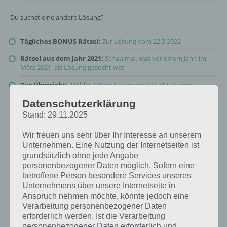
Du suchst eine andere Lösung?
Tägliches BONUS Rätsel:
Zur Lösung vom 22.3.2022
Rätsel aus dem Jahr 2021:
Schau mal, was vor einem Jahr, im
März 2021, als Lösung gesucht war
Zur Übersicht
:
4 Bilder 1 Wort Lösungen zu Licht, Kamera,
Action im März 2022
!
Datenschutzerklärung
Stand: 29.11.2025
Wir freuen uns sehr über Ihr Interesse an unserem
Unternehmen. Eine Nutzung der Internetseiten ist
grundsätzlich ohne jede Angabe
personenbezogener Daten möglich. Sofern eine
betroffene Person besondere Services unseres
Unternehmens über unsere Internetseite in
Anspruch nehmen möchte, könnte jedoch eine
Verarbeitung personenbezogener Daten
erforderlich werden. Ist die Verarbeitung
personenbezogener Daten erforderlich und