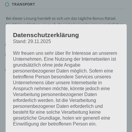
TRANSPORT
Bei dieser Lösung handelt es sich um das tägliche Bonus Rätsel.
Nachfolgend haben wir noch die Links beispielsweise zum täglichen
Rätsel und was 2018 gesucht war:
Datenschutzerklärung
Stand: 29.11.2025
Tägliches Rätsel:
Zur Lösung vom 21.9.2019
Wir freuen uns sehr über Ihr Interesse an unserem
Rätsel aus dem Jahr 2018:
Schau mal, was vor einem Jahr, am
Unternehmen. Eine Nutzung der Internetseiten ist
21.9.2018, als Lösung gesucht war
grundsätzlich ohne jede Angabe
Zur Übersicht
:
4 Bilder 1 Wort Lösungen zu Chile im September
personenbezogener Daten möglich. Sofern eine
2019
!
betroffene Person besondere Services unseres
Unternehmens über unsere Internetseite in
Anspruch nehmen möchte, könnte jedoch eine
Verarbeitung personenbezogener Daten
erforderlich werden. Ist die Verarbeitung
personenbezogener Daten erforderlich und
besteht für eine solche Verarbeitung keine
gesetzliche Grundlage, holen wir generell eine
Einwilligung der betroffenen Person ein.