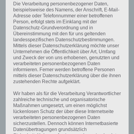
Die Verarbeitung personenbezogener Daten,
beispielsweise des Namens, der Anschrift, E-Mail-
Adresse oder Telefonnummer einer betroffenen
Person, erfolgt stets im Einklang mit der
Datenschutz-Grundverordnung und in
Übereinstimmung mit den für uns geltenden
landesspezifischen Datenschutzbestimmungen.
Mittels dieser Datenschutzerklärung möchte unser
Unternehmen die Öffentlichkeit über Art, Umfang
und Zweck der von uns erhobenen, genutzten und
verarbeiteten personenbezogenen Daten
informieren. Ferner werden betroffene Personen
mittels dieser Datenschutzerklärung über die ihnen
zustehenden Rechte aufgeklärt.
Wir haben als für die Verarbeitung Verantwortlicher
zahlreiche technische und organisatorische
Kurze Begriffserklärung zur Lösung
Maßnahmen umgesetzt, um einen möglichst
Transport
lückenlosen Schutz der über diese Internetseite
verarbeiteten personenbezogenen Daten
Transport ist die Lösung für das tägliche Bonus Rätsel am 21.9.2019
sicherzustellen. Dennoch können Internetbasierte
in 4 Bilder 1 Wort, doch welche Bedeutung hat dieses eigentlich und
Datenübertragungen grundsätzlich