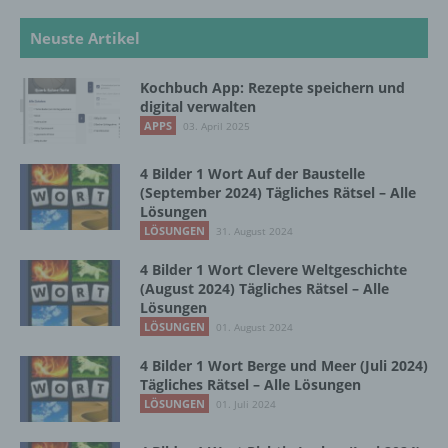
Neuste Artikel
b) betroffene Person
Kochbuch App: Rezepte speichern und
Betroffene Person ist jede identifizierte oder
digital verwalten
identifizierbare natürliche Person, deren
APPS
03. April 2025
personenbezogene Daten von dem für die
Verarbeitung Verantwortlichen verarbeitet
4 Bilder 1 Wort Auf der Baustelle
werden.
(September 2024) Tägliches Rätsel – Alle
Lösungen
LÖSUNGEN
31. August 2024
c) Verarbeitung
4 Bilder 1 Wort Clevere Weltgeschichte
(August 2024) Tägliches Rätsel – Alle
Verarbeitung ist jeder mit oder ohne Hilfe
Lösungen
automatisierter Verfahren ausgeführte
LÖSUNGEN
01. August 2024
Vorgang oder jede solche Vorgangsreihe im
Zusammenhang mit personenbezogenen
4 Bilder 1 Wort Berge und Meer (Juli 2024)
Daten wie das Erheben, das Erfassen, die
Tägliches Rätsel – Alle Lösungen
Organisation, das Ordnen, die Speicherung,
LÖSUNGEN
01. Juli 2024
die Anpassung oder Veränderung, das
Auslesen, das Abfragen, die Verwendung,