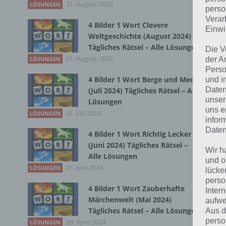
31. August 2024
LÖSUNGEN
perso
Du 
Verar
4 Bilder 1 Wort Clevere
Einwi
Weltgeschichte (August 2024)
Tägliches Rätsel – Alle Lösungen
Die V
01. August 2024
der A
LÖSUNGEN
Perso
4 Bilder 1 Wort Berge und Meer
und i
Daten
(Juli 2024) Tägliches Rätsel – Alle
unser
Lösungen
uns e
01. Juli 2024
LÖSUNGEN
infor
Daten
4 Bilder 1 Wort Richtig Lecker
(Juni 2024) Tägliches Rätsel –
Wir h
Alle Lösungen
und o
01. Juni 2024
LÖSUNGEN
lücke
perso
4 Bilder 1 Wort Zauberhafte
Inter
Märchenwelt (Mai 2024)
aufwe
Tägliches Rätsel – Alle Lösungen
Aus d
perso
29. April 2024
LÖSUNGEN