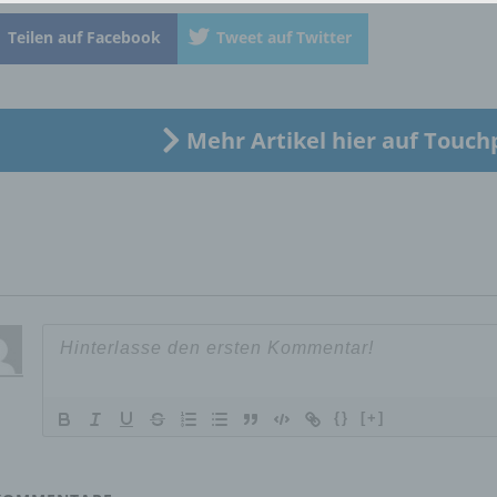
identifizierte oder identifizierbare natürliche Person (im Folgen
„betroffene Person") beziehen. Als identifizierbar wird eine natü
Teilen auf Facebook
Tweet auf Twitter
Person angesehen, die direkt oder indirekt, insbesondere mittel
Zuordnung zu einer Kennung wie einem Namen, zu einer
Kennnummer, zu Standortdaten, zu einer Online-Kennung oder
einem oder mehreren besonderen Merkmalen, die Ausdruck de
Mehr Artikel hier auf Touch
physischen, physiologischen, genetischen, psychischen,
wirtschaftlichen, kulturellen oder sozialen Identität dieser natür
Person sind, identifiziert werden kann.
b) betroffene Person
Betroffene Person ist jede identifizierte oder identifizierbare
natürliche Person, deren personenbezogene Daten von dem für
Verarbeitung Verantwortlichen verarbeitet werden.
{}
[+]
c) Verarbeitung
Verarbeitung ist jeder mit oder ohne Hilfe automatisierter Verfa