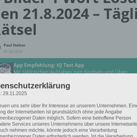
en 21.8.2024 – Tägl
ätsel
Paul Stelzer
01.08.2024
App Empfehlung: IQ Test App
Mit zahlreichen Aufgaben zum Knobeln und Üben
JETZT KOSTENLOS HERUNTERLADEN
enschutzerklärung
: 29.11.2025
 Lösung für das tägliche Rätsel vom 21.8.2024 zu Clevere
reuen uns sehr über Ihr Interesse an unserem Unternehmen. Ein
ust 2024 in 4 Bilder 1 Wort. Wenn du dort aktuell feststeck
ng der Internetseiten ist grundsätzlich ohne jede Angabe
h:
nenbezogener Daten möglich. Sofern eine betroffene Person
dere Services unseres Unternehmens über unsere Internetseite
uch nehmen möchte, könnte jedoch eine Verarbeitung
BATTERIE
nenbezogener Daten erforderlich werden. Ist die Verarbeitung