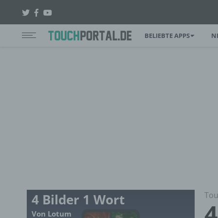
BELIEBTE APPS
N
Tou
4 Bilder 1 Wort
4
Von Lotum