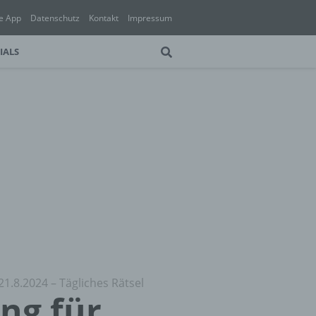
e App
Datenschutz
Kontakt
Impressum
IALS
21.8.2024 – Tägliches Rätsel
ung für