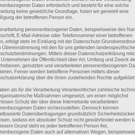
nenbezogener Daten erforderlich und besteht für eine solche
suchst eine andere Lösung?
beitung keine gesetzliche Grundlage, holen wir generell eine
lligung der betroffenen Person ein.
Tägliches BONUS Rätsel:
Zur Lösung vom 21.8.2024
erarbeitung personenbezogener Daten, beispielsweise des Na
nschrift, E-Mail-Adresse oder Telefonnummer einer betroffenen
Rätsel aus dem Jahr 2023:
Schau mal, was vor einem Jahr, i
n, erfolgt stets im Einklang mit der Datenschutz-Grundverordnu
Lösung gesucht war
n Übereinstimmung mit den für uns geltenden landesspezifisch
schutzbestimmungen. Mittels dieser Datenschutzerklärung mö
 Unternehmen die Öffentlichkeit über Art, Umfang und Zweck de
Zur Übersicht
:
4 Bilder 1 Wort Lösungen zu Clevere Weltges
rhobenen, genutzten und verarbeiteten personenbezogenen Da
mieren. Ferner werden betroffene Personen mittels dieser
schutzerklärung über die ihnen zustehenden Rechte aufgeklärt
aben als für die Verarbeitung Verantwortlicher zahlreiche techn
rganisatorische Maßnahmen umgesetzt, um einen möglichst
nlosen Schutz der über diese Internetseite verarbeiteten
nenbezogenen Daten sicherzustellen. Dennoch können
netbasierte Datenübertragungen grundsätzlich Sicherheitslücke
isen, sodass ein absoluter Schutz nicht gewährleistet werden k
iesem Grund steht es jeder betroffenen Person frei,
nenbezogene Daten auch auf alternativen Wegen, beispielswe