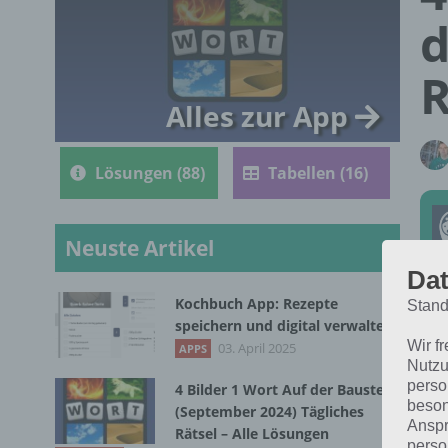
d
R
Alles zur App
Lösungen (88)
Tabellen (16)
Neuste Artikel
Dat
Kochbuch App: Rezepte
Stand
Die
speichern und digital verwalten
Wir f
Aug
03. April 2025
APPS
Nutzu
dic
perso
4 Bilder 1 Wort Auf der Baustelle
beson
(September 2024) Tägliches
Anspr
Rätsel – Alle Lösungen
perso