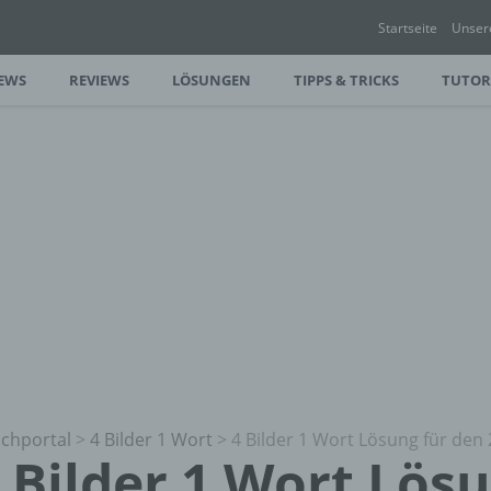
Startseite
Unser
EWS
REVIEWS
LÖSUNGEN
TIPPS & TRICKS
TUTOR
chportal
>
4 Bilder 1 Wort
>
4 Bilder 1 Wort Lösung für den 
 Bilder 1 Wort Lös