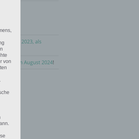
mens,
m August 2023, als
ng
en
chte
r von
chichte im August 2024
!
ten
.
ische
n
ann.
ise