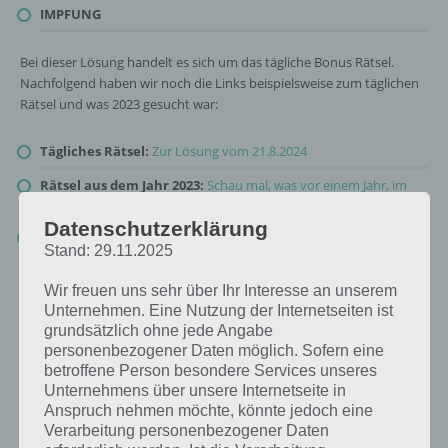
IMPFUNG
Bei dieser Lösung handelt es sich um das tägliche Bonus Rätsel.
Nachfolgend haben wir noch die Links beispielsweise zum täglichen
Rätsel und was 2023 gesucht war:
Tägliches Rätsel:
Zur Lösung vom 21.8.2024
Rätsel aus dem Jahr 2023:
Schau mal, was vor einem Jahr, im
August 2023, als Lösung gesucht war
Datenschutzerklärung
Zur Übersicht
:
4 Bilder 1 Wort Lösungen zu Clevere
Stand: 29.11.2025
Weltgeschichte im August 2024
!
Wir freuen uns sehr über Ihr Interesse an unserem
Unternehmen. Eine Nutzung der Internetseiten ist
grundsätzlich ohne jede Angabe
personenbezogener Daten möglich. Sofern eine
betroffene Person besondere Services unseres
Unternehmens über unsere Internetseite in
Anspruch nehmen möchte, könnte jedoch eine
Verarbeitung personenbezogener Daten