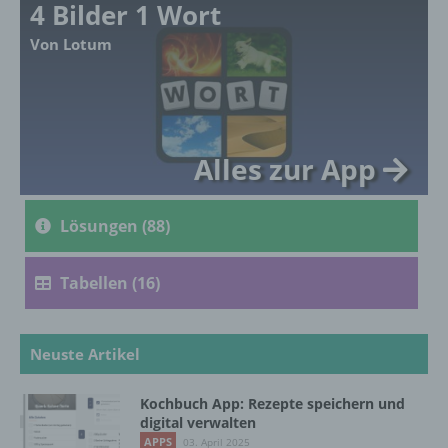
4 Bilder 1 Wort
Ausdruck der physischen, physiologischen,
genetischen, psychischen, wirtschaftlichen,
Von Lotum
kulturellen oder sozialen Identität dieser
natürlichen Person sind, identifiziert werden
kann.
Alles zur App
b) betroffene Person
Betroffene Person ist jede identifizierte oder
Lösungen (88)
identifizierbare natürliche Person, deren
personenbezogene Daten von dem für die
Verarbeitung Verantwortlichen verarbeitet
Tabellen (16)
werden.
Neuste Artikel
c) Verarbeitung
Verarbeitung ist jeder mit oder ohne Hilfe
Kochbuch App: Rezepte speichern und
digital verwalten
automatisierter Verfahren ausgeführte
Vorgang oder jede solche Vorgangsreihe im
APPS
03. April 2025