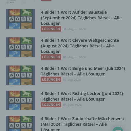
Zusammenhang mit personenbezogenen
Daten wie das Erheben, das Erfassen, die
4 Bilder 1 Wort Auf der Baustelle
Organisation, das Ordnen, die Speicherung,
(September 2024) Tägliches Rätsel – Alle
die Anpassung oder Veränderung, das
Lösungen
Auslesen, das Abfragen, die Verwendung,
LÖSUNGEN
31. August 2024
die Offenlegung durch Übermittlung,
Verbreitung oder eine andere Form der
4 Bilder 1 Wort Clevere Weltgeschichte
Bereitstellung, den Abgleich oder die
(August 2024) Tägliches Rätsel – Alle
Verknüpfung, die Einschränkung, das
Lösungen
Löschen oder die Vernichtung.
LÖSUNGEN
01. August 2024
4 Bilder 1 Wort Berge und Meer (Juli 2024)
Tägliches Rätsel – Alle Lösungen
d) Einschränkung der Verarbeitung
LÖSUNGEN
01. Juli 2024
Einschränkung der Verarbeitung ist die
4 Bilder 1 Wort Richtig Lecker (Juni 2024)
Markierung gespeicherter
Tägliches Rätsel – Alle Lösungen
personenbezogener Daten mit dem Ziel, ihre
LÖSUNGEN
01. Juni 2024
künftige Verarbeitung einzuschränken.
4 Bilder 1 Wort Zauberhafte Märchenwelt
(Mai 2024) Tägliches Rätsel – Alle
e) Profiling
Lösungen