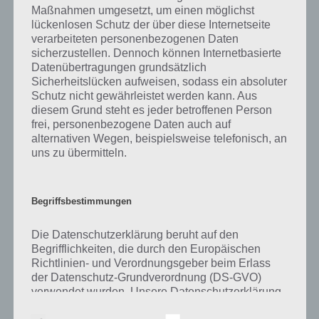
was gibt es dazu zu wissen? Passt das Wort auch zu Clevere
Maßnahmen umgesetzt, um einen möglichst
Weltgeschichte? Zu bestimmten Lösungen präsentieren wir daher
lückenlosen Schutz der über diese Internetseite
auch immer eine kurze Begriffserklärung!
verarbeiteten personenbezogenen Daten
sicherzustellen. Dennoch können Internetbasierte
Datenübertragungen grundsätzlich
Zu Impfung haben wir zunächst keine weiteren Informationen parat!
Sicherheitslücken aufweisen, sodass ein absoluter
Schutz nicht gewährleistet werden kann. Aus
diesem Grund steht es jeder betroffenen Person
frei, personenbezogene Daten auch auf
Auf WhatsApp teilen
Teilen auf Facebook
alternativen Wegen, beispielsweise telefonisch, an
uns zu übermitteln.
Tweet auf Twitter
Begriffsbestimmungen
Mehr Artikel hier auf Touchportal
Die Datenschutzerklärung beruht auf den
Begrifflichkeiten, die durch den Europäischen
Richtlinien- und Verordnungsgeber beim Erlass
der Datenschutz-Grundverordnung (DS-GVO)
verwendet wurden. Unsere Datenschutzerklärung
soll sowohl für die Öffentlichkeit als auch für