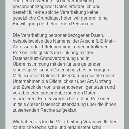
erforderlich werden. Ist die Verarbeitung
personenbezogener Daten erforderlich und
besteht für eine solche Verarbeitung keine
gesetzliche Grundlage, holen wir generell eine
Einwilligung der betroffenen Person ein.
Die Verarbeitung personenbezogener Daten,
beispielsweise des Namens, der Anschrift, E-Mail-
Adresse oder Telefonnummer einer betroffenen
Person, erfolgt stets im Einklang mit der
Datenschutz-Grundverordnung und in
Übereinstimmung mit den für uns geltenden
landesspezifischen Datenschutzbestimmungen.
Mittels dieser Datenschutzerklärung möchte unser
Unternehmen die Öffentlichkeit über Art, Umfang
und Zweck der von uns erhobenen, genutzten und
verarbeiteten personenbezogenen Daten
Kurze Begriffserklärung zur Lösung
informieren. Ferner werden betroffene Personen
Impfung
mittels dieser Datenschutzerklärung über die ihnen
zustehenden Rechte aufgeklärt.
Impfung ist die Lösung für das tägliche Bonus Rätsel am 21.8.2024 in
Wir haben als für die Verarbeitung Verantwortlicher
4 Bilder 1 Wort, doch welche Bedeutung hat dieses eigentlich und
zahlreiche technische und organisatorische