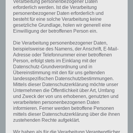
Verarbeitung personenbezogener Daten
erforderlich werden. Ist die Verarbeitung
personenbezogener Daten erforderlich und
besteht für eine solche Verarbeitung keine
gesetzliche Grundlage, holen wir generell eine
Einwilligung der betroffenen Person ein.
Kurze Begriffserklärung zur Lösung Disco
Die Verarbeitung personenbezogener Daten,
beispielsweise des Namens, der Anschrift, E-Mail-
Adresse oder Telefonnummer einer betroffenen
Disco ist die Lösung für das tägliche Rätsel am 21.8.2018 in 4 Bilder 1
Person, erfolgt stets im Einklang mit der
Wort, doch welche Bedeutung hat dieses eigentlich und was gibt es
Datenschutz-Grundverordnung und in
dazu zu wissen? Zu bestimmten Lösungen präsentieren wir daher
Übereinstimmung mit den für uns geltenden
auch immer eine kurze Begriffserklärung!
landesspezifischen Datenschutzbestimmungen.
Mittels dieser Datenschutzerklärung möchte unser
Hast du gewusst, dass Disco eine Stilrichtung der Popmusik ist? Im
Unternehmen die Öffentlichkeit über Art, Umfang
Jahr 1974 wurde diese zu einem eigenständigen Musikgenre.
und Zweck der von uns erhobenen, genutzten und
Besonderheit dieser Musik ist Tanzbarkeit und Beat, die im
verarbeiteten personenbezogenen Daten
Vordergrund stehen. Melodie, Gesang oder Texte treten dagegen in
informieren. Ferner werden betroffene Personen
den Hintergrund. Damit sich eine gute Tanzbarkeit ergibt, hat dieses
mittels dieser Datenschutzerklärung über die ihnen
Musikgenre einen Beat von 100 bis 120 Schlägen. Seit den 1980er
zustehenden Rechte aufgeklärt.
Jahren gibt es weitere Disco-Stile, die als elektronische Tanzmusik
zugeordnet werden.
Wir haben als für die Verarbeitung Verantwortlicher