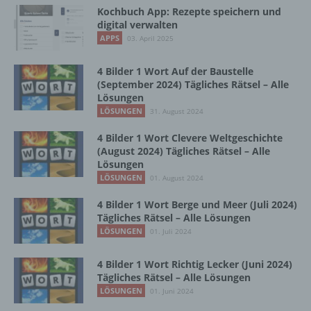
Vorgang oder jede solche Vorgangsreihe im
Kochbuch App: Rezepte speichern und
digital verwalten
Zusammenhang mit personenbezogenen
Daten wie das Erheben, das Erfassen, die
APPS
03. April 2025
Organisation, das Ordnen, die Speicherung,
die Anpassung oder Veränderung, das
4 Bilder 1 Wort Auf der Baustelle
Auslesen, das Abfragen, die Verwendung,
(September 2024) Tägliches Rätsel – Alle
die Offenlegung durch Übermittlung,
Lösungen
Verbreitung oder eine andere Form der
LÖSUNGEN
31. August 2024
Bereitstellung, den Abgleich oder die
Verknüpfung, die Einschränkung, das
4 Bilder 1 Wort Clevere Weltgeschichte
Löschen oder die Vernichtung.
(August 2024) Tägliches Rätsel – Alle
Lösungen
LÖSUNGEN
01. August 2024
d) Einschränkung der Verarbeitung
4 Bilder 1 Wort Berge und Meer (Juli 2024)
Tägliches Rätsel – Alle Lösungen
Einschränkung der Verarbeitung ist die
LÖSUNGEN
01. Juli 2024
Markierung gespeicherter
personenbezogener Daten mit dem Ziel, ihre
4 Bilder 1 Wort Richtig Lecker (Juni 2024)
künftige Verarbeitung einzuschränken.
Tägliches Rätsel – Alle Lösungen
LÖSUNGEN
01. Juni 2024