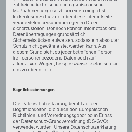
zahlreiche technische und organisatorische
Doch im Grunde verbinden die meisten mit Disco die Diskothek.
Maßnahmen umgesetzt, um einen möglichst
Hierbei handelt es sich um ein Tanzlokal, wo stetig Musik abgespielt
lückenlosen Schutz der über diese Internetseite
werden. Häufig kommen hierbei DJs zum Einsatz, wo auch Wünsche
verarbeiteten personenbezogenen Daten
geäußert werden können, was gespielt werden soll. Ab und zu gibt es
sicherzustellen. Dennoch können Internetbasierte
auch Mottos, wo Musik zu einem bestimmten Thema gespielt wird.
Datenübertragungen grundsätzlich
Sicherheitslücken aufweisen, sodass ein absoluter
Der Name Diskothek kommt im übrigen daher, dass dort Tonträger
Schutz nicht gewährleistet werden kann. Aus
diesem Grund steht es jeder betroffenen Person
wie Schallplatten oder Kassetten gesammelt worden sind. Disco
frei, personenbezogene Daten auch auf
bezeichnet auch Räume, die regelmäßig für Tanzpartys genutzt
alternativen Wegen, beispielsweise telefonisch, an
werden können. Solche sind beispielsweise in Jugendherbergen zu
uns zu übermitteln.
finden. Im Englischen spricht man aber eher von Club oder Nighclub,
Disco an sich beschreibt dort eher den Musikstil Disco.
Begriffsbestimmungen
Wann genau es die ersten Discos gab, ist nicht genau bestimmbar.
Vorläufer gab es bereits in den 1930er Jahren in den USA, wo
Die Datenschutzerklärung beruht auf den
Menschen zu einer Jukebox Abende tanzten.
Begrifflichkeiten, die durch den Europäischen
Richtlinien- und Verordnungsgeber beim Erlass
Ende der 1950er Jahre erreichte die Disco dann auch Deutschland.
der Datenschutz-Grundverordnung (DS-GVO)
Die erste Diskothek in Deutschland eröffnete in Osnabrück am 15.
verwendet wurden. Unsere Datenschutzerklärung
Mai 1959.