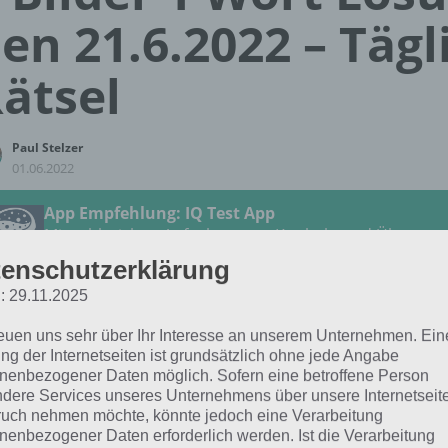
en 21.6.2022 – Tägl
ätsel
Paul Stelzer
01.06.2022
App Empfehlung: IQ Test App
Mit zahlreichen Aufgaben zum Knobeln und Üben
JETZT KOSTENLOS HERUNTERLADEN
enschutzerklärung
: 29.11.2025
 Lösung für das tägliche Rätsel vom 21.6.2022 zu Im Land 
reuen uns sehr über Ihr Interesse an unserem Unternehmen. Ein
2 in 4 Bilder 1 Wort. Wenn du dort aktuell feststeckst, hie
ng der Internetseiten ist grundsätzlich ohne jede Angabe
nenbezogener Daten möglich. Sofern eine betroffene Person
dere Services unseres Unternehmens über unsere Internetseite
STAB
uch nehmen möchte, könnte jedoch eine Verarbeitung
nenbezogener Daten erforderlich werden. Ist die Verarbeitung