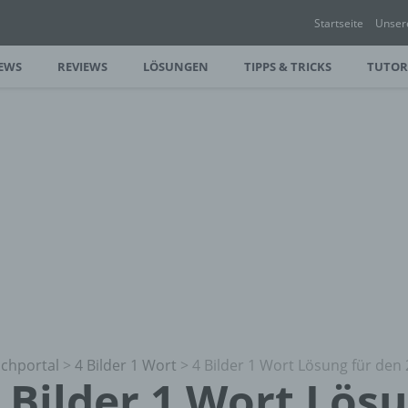
Startseite
Unser
EWS
REVIEWS
LÖSUNGEN
TIPPS & TRICKS
TUTOR
chportal
>
4 Bilder 1 Wort
>
4 Bilder 1 Wort Lösung für den 
 Bilder 1 Wort Lös