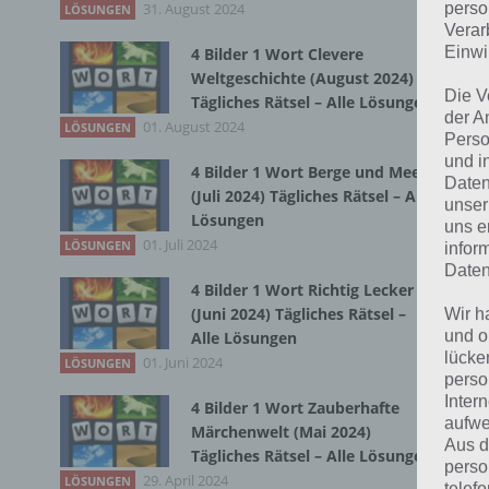
31. August 2024
Du 
perso
LÖSUNGEN
Verar
Einwi
4 Bilder 1 Wort Clevere
Weltgeschichte (August 2024)
Die V
Tägliches Rätsel – Alle Lösungen
der A
01. August 2024
LÖSUNGEN
Perso
und i
4 Bilder 1 Wort Berge und Meer
Daten
(Juli 2024) Tägliches Rätsel – Alle
unser
Lösungen
uns e
01. Juli 2024
LÖSUNGEN
infor
Daten
4 Bilder 1 Wort Richtig Lecker
(Juni 2024) Tägliches Rätsel –
Wir h
und o
Alle Lösungen
lücke
01. Juni 2024
LÖSUNGEN
perso
Inter
4 Bilder 1 Wort Zauberhafte
aufwe
Märchenwelt (Mai 2024)
Aus d
Tägliches Rätsel – Alle Lösungen
perso
29. April 2024
LÖSUNGEN
telef