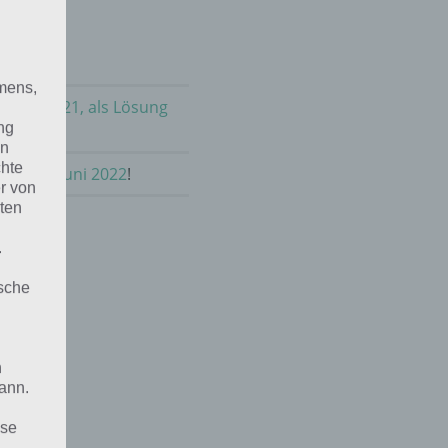
mens,
m Juni 2021, als Lösung
ng
en
chte
asie im Juni 2022
!
r von
ten
.
ische
n
ann.
ise