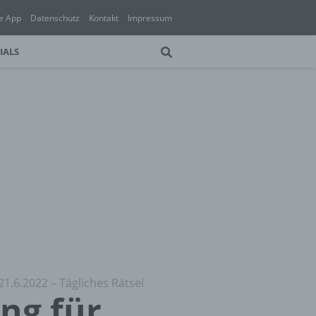
e App
Datenschutz
Kontakt
Impressum
IALS
21.6.2022 – Tägliches Rätsel
ung für