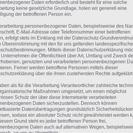
suchst eine andere Lösung?
nenbezogener Daten erforderlich und besteht für eine solche
beitung keine gesetzliche Grundlage, holen wir generell eine
lligung der betroffenen Person ein.
Tägliches BONUS Rätsel:
Zur Lösung vom 21.6.2022
erarbeitung personenbezogener Daten, beispielsweise des Na
Rätsel aus dem Jahr 2021:
Schau mal, was vor einem Jahr, i
nschrift, E-Mail-Adresse oder Telefonnummer einer betroffenen
n, erfolgt stets im Einklang mit der Datenschutz-Grundverordnu
gesucht war
n Übereinstimmung mit den für uns geltenden landesspezifisch
schutzbestimmungen. Mittels dieser Datenschutzerklärung mö
Zur Übersicht
:
4 Bilder 1 Wort Lösungen zu Im Land der Fant
 Unternehmen die Öffentlichkeit über Art, Umfang und Zweck de
rhobenen, genutzten und verarbeiteten personenbezogenen Da
mieren. Ferner werden betroffene Personen mittels dieser
schutzerklärung über die ihnen zustehenden Rechte aufgeklärt
aben als für die Verarbeitung Verantwortlicher zahlreiche techn
rganisatorische Maßnahmen umgesetzt, um einen möglichst
nlosen Schutz der über diese Internetseite verarbeiteten
nenbezogenen Daten sicherzustellen. Dennoch können
netbasierte Datenübertragungen grundsätzlich Sicherheitslücke
isen, sodass ein absoluter Schutz nicht gewährleistet werden k
iesem Grund steht es jeder betroffenen Person frei,
nenbezogene Daten auch auf alternativen Wegen, beispielswe
onisch, an uns zu übermitteln.