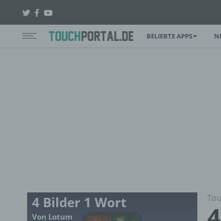
BELIEBTE APPS
N
Tou
4 Bilder 1 Wort
4
Von Lotum