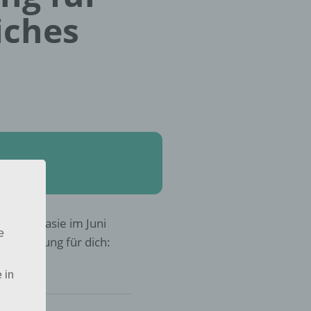
iches
der Fantasie im Juni
e
r die Lösung für dich:
 in