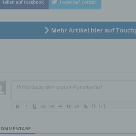
Teilen auf Facebook
Tweet auf Twitter
„betroffene Person") beziehen. Als identifizierbar wird eine natü
Person angesehen, die direkt oder indirekt, insbesondere mittel
Zuordnung zu einer Kennung wie einem Namen, zu einer
Kennnummer, zu Standortdaten, zu einer Online-Kennung oder
einem oder mehreren besonderen Merkmalen, die Ausdruck de
Mehr Artikel hier auf Touch
physischen, physiologischen, genetischen, psychischen,
wirtschaftlichen, kulturellen oder sozialen Identität dieser natür
Person sind, identifiziert werden kann.
b) betroffene Person
Betroffene Person ist jede identifizierte oder identifizierbare
natürliche Person, deren personenbezogene Daten von dem für
Verarbeitung Verantwortlichen verarbeitet werden.
{}
[+]
c) Verarbeitung
OMMENTARE
Verarbeitung ist jeder mit oder ohne Hilfe automatisierter Verfa