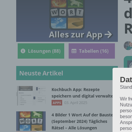
d
R
Alles zur App
Lösungen (88)
Tabellen (16)
Neuste Artikel
Dat
Stand
Kochbuch App: Rezepte
Die
speichern und digital verwalten
Wir f
202
03. April 2025
APPS
Nutzu
perso
4 Bilder 1 Wort Auf der Baustelle
beson
(September 2024) Tägliches
Anspr
Rätsel – Alle Lösungen
perso