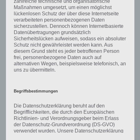
zahlreiche technische und organisatorische
gibt es dazu zu wissen? Passt das Wort auch zu Im Land der
Maßnahmen umgesetzt, um einen möglichst
Fantasie? Zu bestimmten Lösungen präsentieren wir daher auch
lückenlosen Schutz der über diese Internetseite
immer eine kurze Begriffserklärung!
verarbeiteten personenbezogenen Daten
sicherzustellen. Dennoch können Internetbasierte
Zu Schleier haben wir zunächst keine weiteren Informationen parat!
Datenübertragungen grundsätzlich
Sicherheitslücken aufweisen, sodass ein absoluter
Schutz nicht gewährleistet werden kann. Aus
diesem Grund steht es jeder betroffenen Person
frei, personenbezogene Daten auch auf
Auf WhatsApp teilen
Teilen auf Facebook
alternativen Wegen, beispielsweise telefonisch, an
uns zu übermitteln.
Tweet auf Twitter
Begriffsbestimmungen
Mehr Artikel hier auf Touchportal
Die Datenschutzerklärung beruht auf den
Begrifflichkeiten, die durch den Europäischen
Richtlinien- und Verordnungsgeber beim Erlass
der Datenschutz-Grundverordnung (DS-GVO)
verwendet wurden. Unsere Datenschutzerklärung
soll sowohl für die Öffentlichkeit als auch für