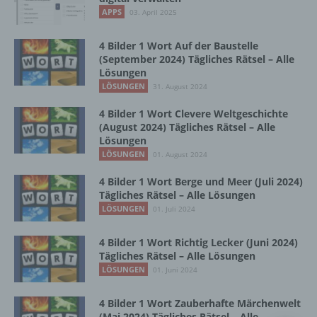
Vorgang oder jede solche Vorgangsreihe im
APPS
03. April 2025
Zusammenhang mit personenbezogenen
Daten wie das Erheben, das Erfassen, die
Organisation, das Ordnen, die Speicherung,
4 Bilder 1 Wort Auf der Baustelle
die Anpassung oder Veränderung, das
(September 2024) Tägliches Rätsel – Alle
Lösungen
Auslesen, das Abfragen, die Verwendung,
die Offenlegung durch Übermittlung,
LÖSUNGEN
31. August 2024
Verbreitung oder eine andere Form der
4 Bilder 1 Wort Clevere Weltgeschichte
Bereitstellung, den Abgleich oder die
(August 2024) Tägliches Rätsel – Alle
Verknüpfung, die Einschränkung, das
Lösungen
Löschen oder die Vernichtung.
LÖSUNGEN
01. August 2024
4 Bilder 1 Wort Berge und Meer (Juli 2024)
d) Einschränkung der Verarbeitung
Tägliches Rätsel – Alle Lösungen
LÖSUNGEN
01. Juli 2024
Einschränkung der Verarbeitung ist die
Markierung gespeicherter
4 Bilder 1 Wort Richtig Lecker (Juni 2024)
personenbezogener Daten mit dem Ziel, ihre
Tägliches Rätsel – Alle Lösungen
künftige Verarbeitung einzuschränken.
LÖSUNGEN
01. Juni 2024
4 Bilder 1 Wort Zauberhafte Märchenwelt
e) Profiling
(Mai 2024) Tägliches Rätsel – Alle